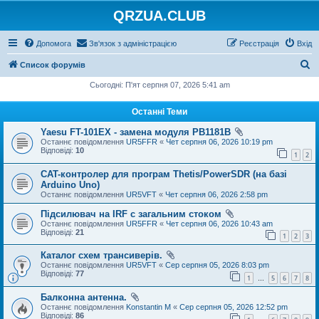
QRZUA.CLUB
Допомога
Зв'язок з адміністрацією
Реєстрація
Вхід
П
Список форумів
о
Сьогодні: П'ят серпня 07, 2026 5:41 am
ш
Останні Теми
у
Yaesu FT-101EX - замена модуля PB1181B
к
Останнє повідомлення
UR5FFR
«
Чет серпня 06, 2026 10:19 pm
Відповіді:
10
1
2
CAT-контролер для програм Thetis/PowerSDR (на базі
Arduino Uno)
Останнє повідомлення
UR5VFT
«
Чет серпня 06, 2026 2:58 pm
Підсилювач на IRF с загальним стоком
Останнє повідомлення
UR5FFR
«
Чет серпня 06, 2026 10:43 am
Відповіді:
21
1
2
3
Каталог схем трансиверів.
Останнє повідомлення
UR5VFT
«
Сер серпня 05, 2026 8:03 pm
Відповіді:
77
1
5
6
7
8
…
Балконна антенна.
Останнє повідомлення
Konstantin M
«
Сер серпня 05, 2026 12:52 pm
Відповіді:
86