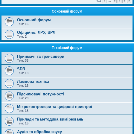
1
6
7
8
9
…
Основний форум
Основний форум
Тем:
16
Офіційно. ЛРУ, ВРЛ
Тем:
2
Технічний форум
Приймачі та трансивери
Тем:
33
SDR
Тем:
13
Лампова техніка
Тем:
16
Підсилювачі потужності
Тем:
23
Мікроконтролери та цифрові пристрої
Тем:
18
Прилади та методика вимірювань
Тем:
15
Аудіо та обробка звуку