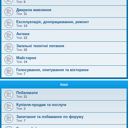
Тем:
6
Джерела живлення
Тем:
11
Експлуатація, доопрацювання, ремонт
Тем:
14
Антени
Тем:
22
Загальні технічні питання
Тем:
25
Майстерня
Тем:
14
Голосування, опитування та вікторини
Тем:
7
Інше
Побалакати
Тем:
21
Купівля-продаж та послуги
Тем:
2
Запитання та побажання по форуму
Тем:
7