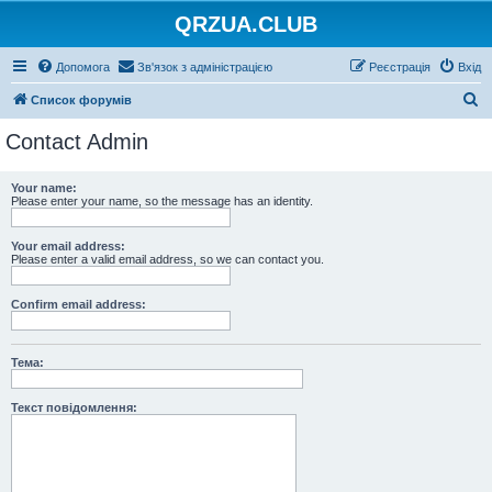
QRZUA.CLUB
Допомога
Зв'язок з адміністрацією
Реєстрація
Вхід
П
Список форумів
о
Contact Admin
ш
у
Your name:
Please enter your name, so the message has an identity.
к
Your email address:
Please enter a valid email address, so we can contact you.
Confirm email address:
Тема:
Текст повідомлення: