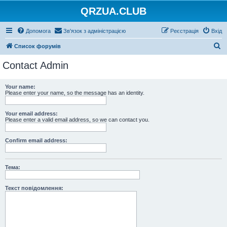
QRZUA.CLUB
Допомога
Зв'язок з адміністрацією
Реєстрація
Вхід
П
Список форумів
о
Contact Admin
ш
у
Your name:
Please enter your name, so the message has an identity.
к
Your email address:
Please enter a valid email address, so we can contact you.
Confirm email address:
Тема:
Текст повідомлення: