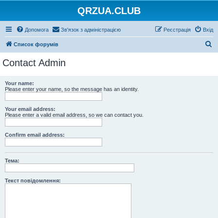
QRZUA.CLUB
Допомога
Зв'язок з адміністрацією
Реєстрація
Вхід
П
Список форумів
о
Contact Admin
ш
у
Your name:
Please enter your name, so the message has an identity.
к
Your email address:
Please enter a valid email address, so we can contact you.
Confirm email address:
Тема:
Текст повідомлення: