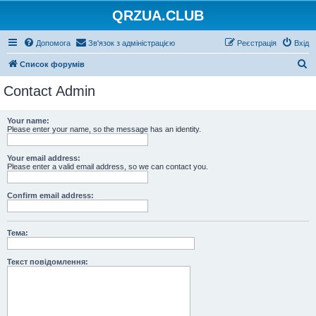
QRZUA.CLUB
Допомога
Зв'язок з адміністрацією
Реєстрація
Вхід
П
Список форумів
о
Contact Admin
ш
у
Your name:
Please enter your name, so the message has an identity.
к
Your email address:
Please enter a valid email address, so we can contact you.
Confirm email address:
Тема:
Текст повідомлення: