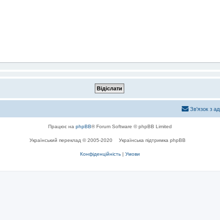
Зв'язок з а
Працює на
phpBB
® Forum Software © phpBB Limited
Український переклад © 2005-2020
Українська підтримка phpBB
Конфіденційність
|
Умови