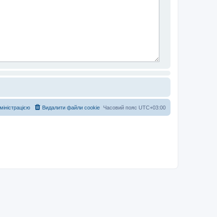
дміністрацією
Видалити файли cookie
Часовий пояс
UTC+03:00