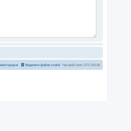
дміністрацією
Видалити файли cookie
Часовий пояс
UTC+03:00