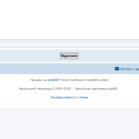
Зв'язок з а
Працює на
phpBB
® Forum Software © phpBB Limited
Український переклад © 2005-2020
Українська підтримка phpBB
Конфіденційність
|
Умови