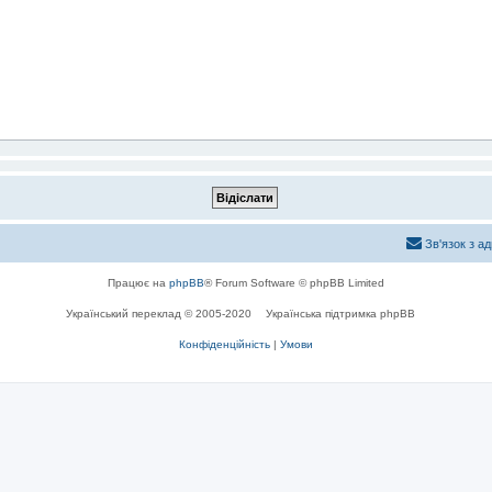
Зв'язок з а
Працює на
phpBB
® Forum Software © phpBB Limited
Український переклад © 2005-2020
Українська підтримка phpBB
Конфіденційність
|
Умови