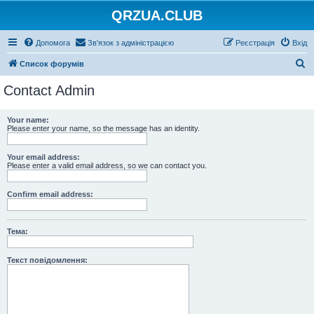
QRZUA.CLUB
Допомога
Зв'язок з адміністрацією
Реєстрація
Вхід
П
Список форумів
о
Contact Admin
ш
у
Your name:
Please enter your name, so the message has an identity.
к
Your email address:
Please enter a valid email address, so we can contact you.
Confirm email address:
Тема:
Текст повідомлення: