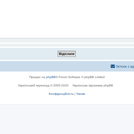
Зв'язок з а
Працює на
phpBB
® Forum Software © phpBB Limited
Український переклад © 2005-2020
Українська підтримка phpBB
Конфіденційність
|
Умови