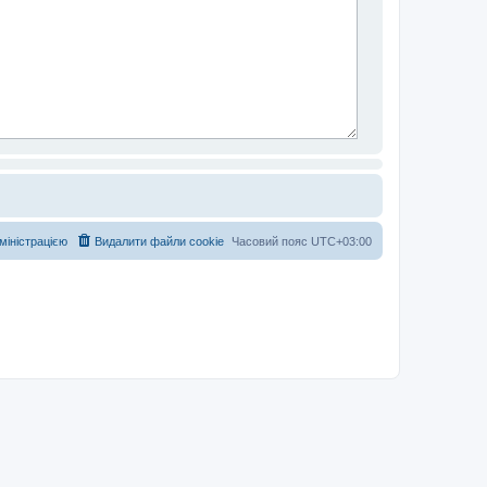
дміністрацією
Видалити файли cookie
Часовий пояс
UTC+03:00