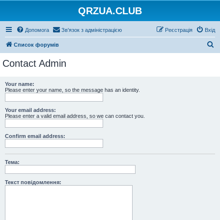
QRZUA.CLUB
Допомога
Зв'язок з адміністрацією
Реєстрація
Вхід
П
Список форумів
о
Contact Admin
ш
у
Your name:
Please enter your name, so the message has an identity.
к
Your email address:
Please enter a valid email address, so we can contact you.
Confirm email address:
Тема:
Текст повідомлення: