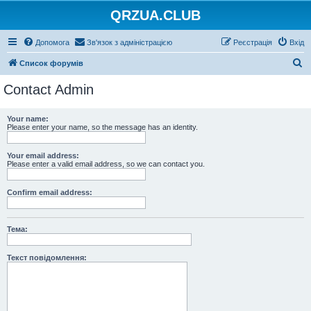
QRZUA.CLUB
Допомога
Зв'язок з адміністрацією
Реєстрація
Вхід
П
Список форумів
о
Contact Admin
ш
у
Your name:
Please enter your name, so the message has an identity.
к
Your email address:
Please enter a valid email address, so we can contact you.
Confirm email address:
Тема:
Текст повідомлення: