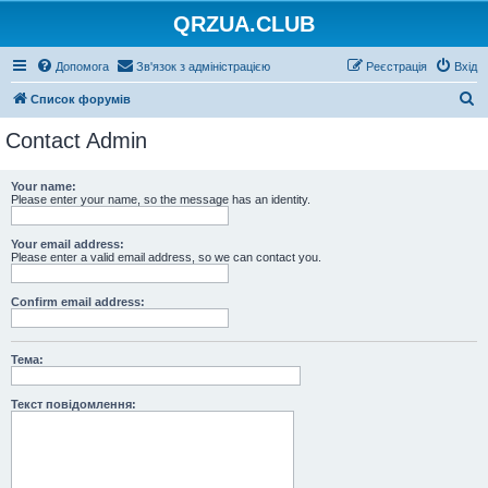
QRZUA.CLUB
Допомога
Зв'язок з адміністрацією
Реєстрація
Вхід
П
Список форумів
о
Contact Admin
ш
у
Your name:
Please enter your name, so the message has an identity.
к
Your email address:
Please enter a valid email address, so we can contact you.
Confirm email address:
Тема:
Текст повідомлення: