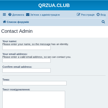
QRZUA.CLUB
Допомога
Зв'язок з адміністрацією
Реєстрація
Вхід
П
Список форумів
о
Contact Admin
ш
у
Your name:
Please enter your name, so the message has an identity.
к
Your email address:
Please enter a valid email address, so we can contact you.
Confirm email address:
Тема:
Текст повідомлення: