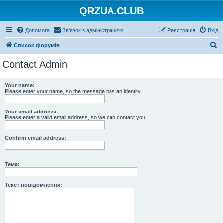
QRZUA.CLUB
Допомога
Зв'язок з адміністрацією
Реєстрація
Вхід
П
Список форумів
о
Contact Admin
ш
у
Your name:
Please enter your name, so the message has an identity.
к
Your email address:
Please enter a valid email address, so we can contact you.
Confirm email address:
Тема:
Текст повідомлення: