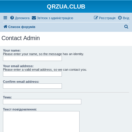
QRZUA.CLUB
Допомога
Зв'язок з адміністрацією
Реєстрація
Вхід
П
Список форумів
о
Contact Admin
ш
у
Your name:
Please enter your name, so the message has an identity.
к
Your email address:
Please enter a valid email address, so we can contact you.
Confirm email address:
Тема:
Текст повідомлення: