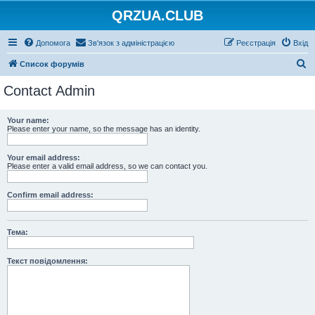
QRZUA.CLUB
Допомога
Зв'язок з адміністрацією
Реєстрація
Вхід
П
Список форумів
о
Contact Admin
ш
у
Your name:
Please enter your name, so the message has an identity.
к
Your email address:
Please enter a valid email address, so we can contact you.
Confirm email address:
Тема:
Текст повідомлення: