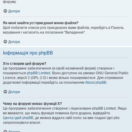
форуму.
Догори
Як мені знайти усі приєднані мною файли?
Щоб побачити список усіх приєднаних вами файлів, перейдіть в Панель
керування і натисніть на посилання "Вкладення".
Догори
Інформація про phpBB
Хто створив цей форум?
Це програмне забезпечення (в своїй незміненій формі) створене і
поширюється
phpBB Limited
. Воно доступне на умовах GNU General Public
Licence, версії 2 (GPL-2.0) і може вільно поширюватися. Для отримання
додаткової інформації перейдіть за посиланням
About phpBB
.
Догори
Чому на форумі немає функції X?
Це програмне забезпечення створене і ліцензоване phpBB Limited. Якщо
ви вважаєте, що якась функція повинна бути додана, відвідайте
Центр ідей phpBB
, де можна віддати свій голос за вже подані ідеї або
запропонувати власні.