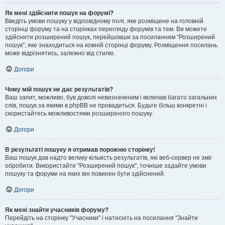
Як мені здійснити пошук на форумі?
Введіть умови пошуку у відповідному полі, яке розміщене на головній
сторінці форуму та на сторінках перегляду форумів та тем. Ви можете
здійснити розширений пошук, перейшовши за посиланням "Розширений
пошук", яке знаходиться на кожній сторінці форуму. Розміщення посилань
може відрізнятись, залежно від стилю.
Догори
Чому мій пошук не дає результатів?
Ваш запит, можливо, був доволі невизначеним і включав багато загальних
слів, пошук за якими в phpBB не провадиться. Будьте більш конкретні і
скористайтесь можливостями розширеного пошуку.
Догори
В результаті пошуку я отримав порожню сторінку!
Ваш пошук дав надто велику кількість результатів, які веб-сервер не зміг
обробити. Використайте "Розширений пошук", точніше задайте умови
пошуку та форуми на яких він повинен бути здійснений.
Догори
Як мені знайти учасників форуму?
Перейдіть на сторінку "Учасники" і натисніть на посилання "Знайти