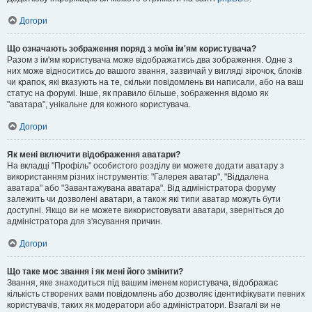
Догори
Що означають зображення поряд з моїм ім'ям користувача?
Разом з ім'ям користувача може відображатись два зображення. Одне з
них може відноситись до вашого звання, зазвичай у вигляді зірочок, блоків
чи крапок, які вказують на те, скільки повідомлень ви написали, або на ваш
статус на форумі. Інше, як правило більше, зображення відомо як
"аватара", унікальне для кожного користувача.
Догори
Як мені включити відображення аватари?
На вкладці "Профіль" особистого розділу ви можете додати аватару з
використанням різних інструментів: "Галерея аватар", "Віддалена
аватара" або "Завантажувана аватара". Від адміністратора форуму
залежить чи дозволені аватари, а також які типи аватар можуть бути
доступні. Якщо ви не можете використовувати аватари, зверніться до
адміністратора для з'ясування причин.
Догори
Що таке моє звання і як мені його змінити?
Звання, яке знаходиться під вашим іменем користувача, відображає
кількість створених вами повідомлень або дозволяє ідентифікувати певних
користувачів, таких як модератори або адміністратори. Взагалі ви не