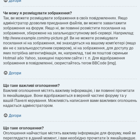
Догори
Чи можу я розміщувати зображення?
Так, ви можете розміщувати зображення в своїх повідомленнях. Якщо
адміністратор дозволив приєднання файлів, ви можете завантажити
зображення на форум. Якщо ні, ви повинні розмістити посилання на
зображення, збережене на загальнодоступному веб-сервері. Наприклад:
http://www.example.com/my-picture.gif. Ви не можете розміщувати
посилання ні на зображення, які знаходяться на вашому комп'ютері (якщо
він не є загальнодоступним сервером), ні на зображення, для доступу до
яких потрібна автентифікація, як, наприклад, такі як поштові скриньки
Hotmail або Yahoo, захищені паролем сайти і т. п. Для відображення
зображення в повідомленні, скористайтесь тегом BBCode [img].
Догори
Що таке важливі оголошення?
Важливі оголошення містять важливу інформацію, і ви повинні прочитати
їх якнайшвидше. Вони відображаються в верхній частині форуму та у
вашій Панелі керування. Можливість написання вами важливих оголошень
надається адміністратором.
Догори
Що таке оголошення?
Оголошення найчастіше містять важливу інформацію для форуму, який ви
переглядаєте в даний момент, і вам необхідно прочитати їх якнайшвидше.