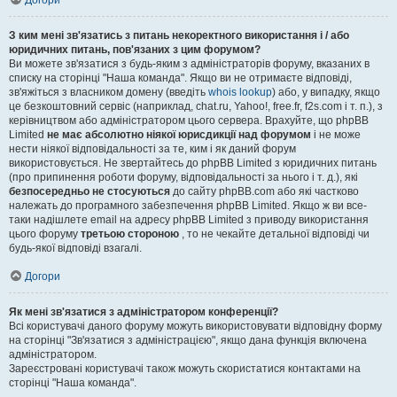
Догори
З ким мені зв'язатись з питань некоректного використання і / або
юридичних питань, пов'язаних з цим форумом?
Ви можете зв'язатися з будь-яким з адміністраторів форуму, вказаних в
списку на сторінці "Наша команда". Якщо ви не отримаєте відповіді,
зв'яжіться з власником домену (введіть
whois lookup
) або, у випадку, якщо
це безкоштовний сервіс (наприклад, chat.ru, Yahoo!, free.fr, f2s.com і т. п.), з
керівництвом або адміністратором цього сервера. Врахуйте, що phpBB
Limited
не має абсолютно ніякої юрисдикції над форумом
і не може
нести ніякої відповідальності за те, ким і як даний форум
використовується. Не звертайтесь до phpBB Limited з юридичних питань
(про припинення роботи форуму, відповідальності за нього і т. д.), які
безпосередньо не стосуються
до сайту phpBB.com або які частково
належать до програмного забезпечення phpBB Limited. Якщо ж ви все-
таки надішлете email на адресу phpBB Limited з приводу використання
цього форуму
третьою стороною
, то не чекайте детальної відповіді чи
будь-якої відповіді взагалі.
Догори
Як мені зв'язатися з адміністратором конференції?
Всі користувачі даного форуму можуть використовувати відповідну форму
на сторінці "Зв'язатися з адміністрацією", якщо дана функція включена
адміністратором.
Зареєстровані користувачі також можуть скористатися контактами на
сторінці "Наша команда".