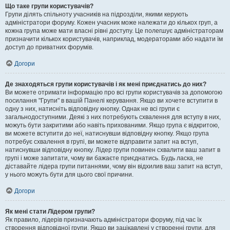
Що таке групи користувачів?
Групи ділять спільноту учасників на підрозділи, якими керують
адміністратори форуму. Кожен учасник може належати до кількох груп, а
кожна група може мати власні рівні доступу. Це полегшує адміністраторам
призначити кількох користувачів, наприклад, модераторами або надати їм
доступ до приватних форумів.
Догори
Де знаходяться групи користувачів і як мені приєднатись до них?
Ви можете отримати інформацію про всі групи користувачів за допомогою
посилання "Групи" в вашій Панелі керування. Якщо ви хочете вступити в
одну з них, натисніть відповідну кнопку. Однак не всі групи є
загальнодоступними. Деякі з них потребують схвалення для вступу в них,
можуть бути закритими або навіть прихованими. Якщо група є відкритою,
ви можете вступити до неї, натиснувши відповідну кнопку. Якщо група
потребує схвалення в групі, ви можете відправити запит на вступ,
натиснувши відповідну кнопку. Лідер групи повинен схвалити ваш запит в
групі і може запитати, чому ви бажаєте приєднатись. Будь ласка, не
діставайте лідера групи питаннями, чому він відхилив ваш запит на вступ,
у нього можуть бути для цього свої причини.
Догори
Як мені стати Лідером групи?
Як правило, лідерів призначають адміністратори форуму, під час їх
створення відповідної групи. Якщо ви зацікавлені у створенні групи, для