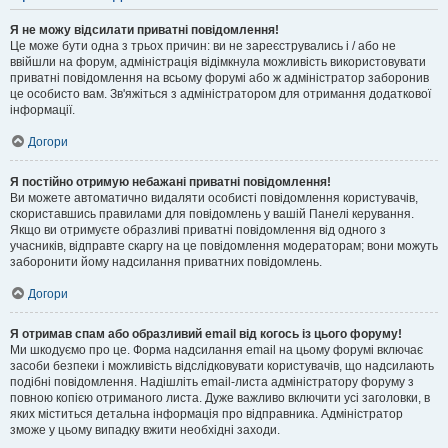
Я не можу відсилати приватні повідомлення!
Це може бути одна з трьох причин: ви не зареєструвались і / або не
ввійшли на форум, адміністрація відімкнула можливість використовувати
приватні повідомлення на всьому форумі або ж адміністратор заборонив
це особисто вам. Зв'яжіться з адміністратором для отримання додаткової
інформації.
Догори
Я постійно отримую небажані приватні повідомлення!
Ви можете автоматично видаляти особисті повідомлення користувачів,
скориставшись правилами для повідомлень у вашій Панелі керування.
Якщо ви отримуєте образливі приватні повідомлення від одного з
учасників, відправте скаргу на це повідомлення модераторам; вони можуть
заборонити йому надсилання приватних повідомлень.
Догори
Я отримав спам або образливий email від когось із цього форуму!
Ми шкодуємо про це. Форма надсилання email на цьому форумі включає
засоби безпеки і можливість відслідковувати користувачів, що надсилають
подібні повідомлення. Надішліть email-листа адміністратору форуму з
повною копією отриманого листа. Дуже важливо включити усі заголовки, в
яких міститься детальна інформація про відправника. Адміністратор
зможе у цьому випадку вжити необхідні заходи.