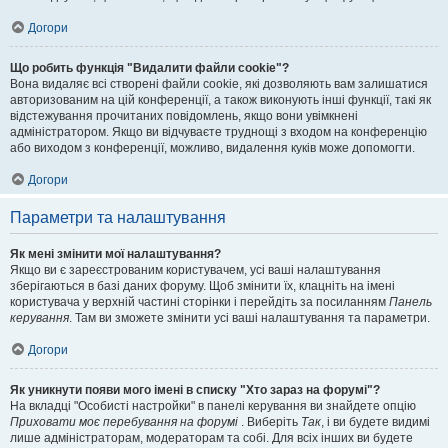
Догори
Що робить функція "Видалити файли cookie"?
Вона видаляє всі створені файли cookie, які дозволяють вам залишатися
авторизованим на цій конференції, а також виконують інші функції, такі як
відстежування прочитаних повідомлень, якщо вони увімкнені
адміністратором. Якщо ви відчуваєте труднощі з входом на конференцію
або виходом з конференції, можливо, видалення куків може допомогти.
Догори
Параметри та налаштування
Як мені змінити мої налаштування?
Якщо ви є зареєстрованим користувачем, усі ваші налаштування
зберігаються в базі даних форуму. Щоб змінити їх, клацніть на імені
користувача у верхній частині сторінки і перейдіть за посиланням
Панель
керування
. Там ви зможете змінити усі ваші налаштування та параметри.
Догори
Як уникнути появи мого імені в списку "Хто зараз на форумі"?
На вкладці "Особисті настройки" в панелі керування ви знайдете опцію
Приховати моє перебування на форумі
. Виберіть
Так
, і ви будете видимі
лише адміністраторам, модераторам та собі. Для всіх інших ви будете