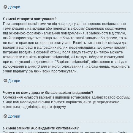
Догори
Як мені створити опитування?
При створенні нової теми чи під час редагування першого повідомлення
теми клацніть на вкладці або перейдіть в форму
Створити опитування
під основною формою написання повідомлення, в залежності від стилю,
який використовується; якщо ви не бачите такої вкладки або форми, то ви
не маєте прав для створення опитувань. Вкажіть питання і як мінімум два
варіанти відповіді в відповідних полях, переконавшись, що кожен варіант
потрібно вводити в окремій стрічці поля вводу тексту. Ви також можете
встановити кількість варіантів відповіді, які можуть обирати користувачі
при голосуванні за допомогою "Варіантів відповіді", обмеження в часі для
голосування в днях (0 для вічного голосування) і, на сам кінець, можливість
зміни варіанту, за який вони проголосували.
Догори
Чому я не можу додати більше варіантів відповіді?
Обмеження кількості варіантів відповіді встановлює адміністратор форуму.
Якщо вам необхідна більша кількості варіантів, аніж це передбачено,
зв'яжіться з адміністратором форуму.
Догори
Як мені змінити або видалити опитування?