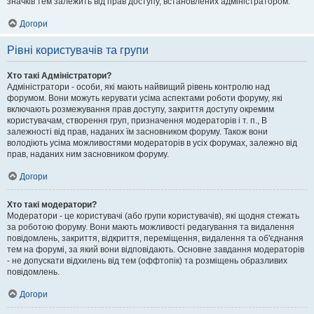
значків тем залежить від прав доступу, встановлених адміністратором.
Догори
Рівні користувачів та групи
Хто такі Адміністратори?
Адміністратори - особи, які мають найвищий рівень контролю над
форумом. Вони можуть керувати усіма аспектами роботи форуму, які
включають розмежування прав доступу, закриття доступу окремим
користувачам, створення груп, призначення модераторів і т. п., В
залежності від прав, наданих їм засновником форуму. Також вони
володіють усіма можливостями модераторів в усіх форумах, залежно від
прав, наданих ним засновником форуму.
Догори
Хто такі модератори?
Модератори - це користувачі (або групи користувачів), які щодня стежать
за роботою форуму. Вони мають можливості редагування та видалення
повідомлень, закриття, відкриття, переміщення, видалення та об'єднання
тем на форумі, за який вони відповідають. Основне завдання модераторів
- не допускати відхилень від тем (оффтопік) та розміщень образливих
повідомлень.
Догори