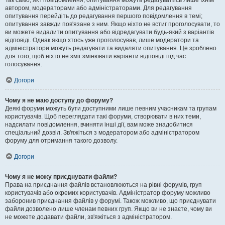
Так само, як і повідомлення, опитування можуть редагуватись лише їхнім
автором, модераторами або адміністраторами. Для редагування
опитування перейдіть до редагування першого повідомлення в темі;
опитування завжди пов'язане з ним. Якщо ніхто не встиг проголосувати, то
ви можете видалити опитування або відредагувати будь-який з варіантів
відповіді. Однак якщо хтось уже проголосував, лише модератори та
адміністратори можуть редагувати та видаляти опитування. Це зроблено
для того, щоб ніхто не зміг змінювати варіанти відповіді під час
голосування.
Догори
Чому я не маю доступу до форуму?
Деякі форуми можуть бути доступними лише певним учасникам та групам
користувачів. Щоб переглядати такі форуми, створювати в них теми,
надсилати повідомлення, вчиняти інші дії, вам може знадобитися
спеціальний дозвіл. Зв'яжіться з модератором або адміністратором
форуму для отримання такого дозволу.
Догори
Чому я не можу приєднувати файли?
Права на приєднання файлів встановлюються на рівні форумів, груп
користувачів або окремих користувачів. Адміністратор форуму можливо
заборонив приєднання файлів у форумі. Також можливо, що приєднувати
файли дозволено лише членам певних груп. Якщо ви не знаєте, чому ви
не можете додавати файли, зв'яжіться з адміністратором.