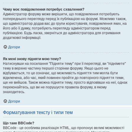
Чому моє повідомлення потребує схвалення?
Адміністратор форуму може вирішити, що повідомлення потребують
попереднього перегляду перед їх публікацією на форумі. Можливо також,
що адміністратор додав вас до групи користувачів, повідомлення яких, на
його або її думку, потребують перегляду адміністратором перед
публікацією. Будь ласка, зверніться до адміністратора для отримання
додаткової інформації.
Догори
Як мені знову підняти мою тему?
Натиснувши на посилання "Підняти тему" при її перегляді, ви "піднімете"
тему в верхню частину першої сторінки форуму. Якщо цього не
відбувається, то це означає, що можливість підняття тим могла бути
відключена, або час, який повинен пройти до повторного підняття теми,
ще не вийшов. Також можна підняти тему, просто відповівши на неї, однак
переконайтесь, що ви не порушуєте правила форуму, в якому
знаходитесь.
Догори
Форматування тексту і типи тем
Що таке BBCode?
BBCode - це особлива реалізація HTML, що пропонує великі можливості