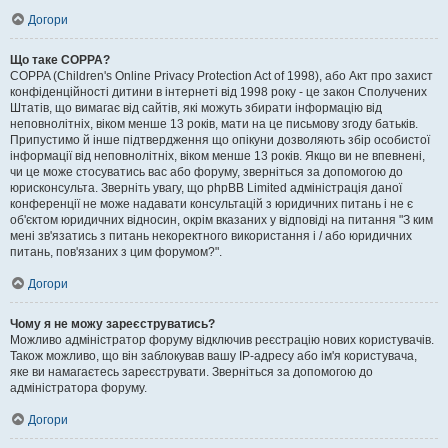
Догори
Що таке COPPA?
COPPA (Children's Online Privacy Protection Act of 1998), або Акт про захист
конфіденційності дитини в інтернеті від 1998 року - це закон Сполучених
Штатів, що вимагає від сайтів, які можуть збирати інформацію від
неповнолітніх, віком менше 13 років, мати на це письмову згоду батьків.
Припустимо й інше підтвердження що опікуни дозволяють збір особистої
інформації від неповнолітніх, віком менше 13 років. Якщо ви не впевнені,
чи це може стосуватись вас або форуму, зверніться за допомогою до
юрисконсульта. Зверніть увагу, що phpBB Limited адміністрація даної
конференції не може надавати консультацій з юридичних питань і не є
об'єктом юридичних відносин, окрім вказаних у відповіді на питання "З ким
мені зв'язатись з питань некоректного використання і / або юридичних
питань, пов'язаних з цим форумом?".
Догори
Чому я не можу зареєструватись?
Можливо адміністратор форуму відключив реєстрацію нових користувачів.
Також можливо, що він заблокував вашу IP-адресу або ім'я користувача,
яке ви намагаєтесь зареєструвати. Зверніться за допомогою до
адміністратора форуму.
Догори