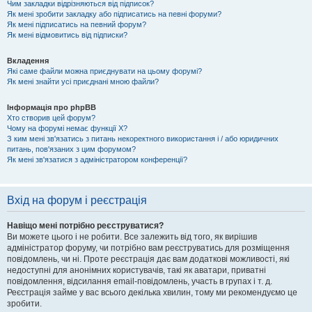
Чим закладки відрізняються від підписок?
Як мені зробити закладку або підписатись на певні форуми?
Як мені підписатись на певний форум?
Як мені відмовитись від підписки?
Вкладення
Які саме файли можна приєднувати на цьому форумі?
Як мені знайти усі приєднані мною файли?
Інформація про phpBB
Хто створив цей форум?
Чому на форумі немає функції X?
З ким мені зв'язатись з питань некоректного використання і / або юридичних
питань, пов'язаних з цим форумом?
Як мені зв'язатися з адміністратором конференції?
Вхід на форум і реєстрація
Навіщо мені потрібно реєструватися?
Ви можете цього і не робити. Все залежить від того, як вирішив
адміністратор форуму, чи потрібно вам реєструватись для розміщення
повідомлень, чи ні. Проте реєстрація дає вам додаткові можливості, які
недоступні для анонімних користувачів, такі як аватари, приватні
повідомлення, відсилання email-повідомлень, участь в групах і т. д.
Реєстрація займе у вас всього декілька хвилин, тому ми рекомендуємо це
зробити.