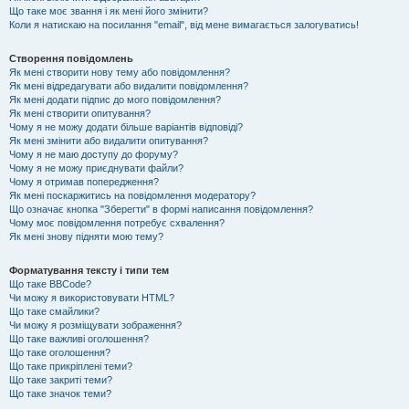
Що таке моє звання і як мені його змінити?
Коли я натискаю на посилання "email", від мене вимагається залогуватись!
Створення повідомлень
Як мені створити нову тему або повідомлення?
Як мені відредагувати або видалити повідомлення?
Як мені додати підпис до мого повідомлення?
Як мені створити опитування?
Чому я не можу додати більше варіантів відповіді?
Як мені змінити або видалити опитування?
Чому я не маю доступу до форуму?
Чому я не можу приєднувати файли?
Чому я отримав попередження?
Як мені поскаржитись на повідомлення модератору?
Що означає кнопка "Зберегти" в формі написання повідомлення?
Чому моє повідомлення потребує схвалення?
Як мені знову підняти мою тему?
Форматування тексту і типи тем
Що таке BBCode?
Чи можу я використовувати HTML?
Що таке смайлики?
Чи можу я розміщувати зображення?
Що таке важливі оголошення?
Що таке оголошення?
Що таке прикріплені теми?
Що таке закриті теми?
Що таке значок теми?