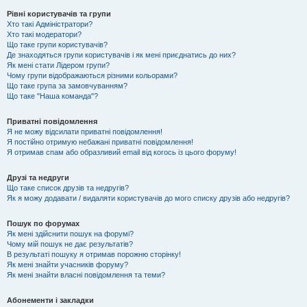
Рівні користувачів та групи
Хто такі Адміністратори?
Хто такі модератори?
Що таке групи користувачів?
Де знаходяться групи користувачів і як мені приєднатись до них?
Як мені стати Лідером групи?
Чому групи відображаються різними кольорами?
Що таке група за замовчуванням?
Що таке "Наша команда"?
Приватні повідомлення
Я не можу відсилати приватні повідомлення!
Я постійно отримую небажані приватні повідомлення!
Я отримав спам або образливий email від когось із цього форуму!
Друзі та недруги
Що таке список друзів та недругів?
Як я можу додавати / видаляти користувачів до мого списку друзів або недругів?
Пошук по форумах
Як мені здійснити пошук на форумі?
Чому мій пошук не дає результатів?
В результаті пошуку я отримав порожню сторінку!
Як мені знайти учасників форуму?
Як мені знайти власні повідомлення та теми?
Абонементи і закладки