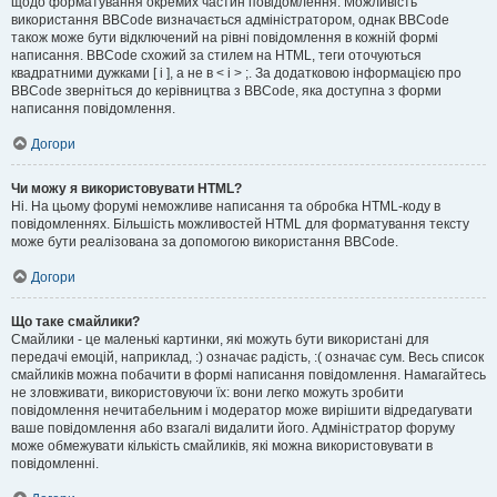
щодо форматування окремих частин повідомлення. Можливість
використання BBCode визначається адміністратором, однак BBCode
також може бути відключений на рівні повідомлення в кожній формі
написання. BBCode схожий за стилем на HTML, теги оточуються
квадратними дужками [ і ], а не в < і > ;. За додатковою інформацією про
BBCode зверніться до керівництва з BBCode, яка доступна з форми
написання повідомлення.
Догори
Чи можу я використовувати HTML?
Ні. На цьому форумі неможливе написання та обробка HTML-коду в
повідомленнях. Більшість можливостей HTML для форматування тексту
може бути реалізована за допомогою використання BBCode.
Догори
Що таке смайлики?
Смайлики - це маленькі картинки, які можуть бути використані для
передачі емоцій, наприклад, :) означає радість, :( означає сум. Весь список
смайликів можна побачити в формі написання повідомлення. Намагайтесь
не зловживати, використовуючи їх: вони легко можуть зробити
повідомлення нечитабельним і модератор може вирішити відредагувати
ваше повідомлення або взагалі видалити його. Адміністратор форуму
може обмежувати кількість смайликів, які можна використовувати в
повідомленні.