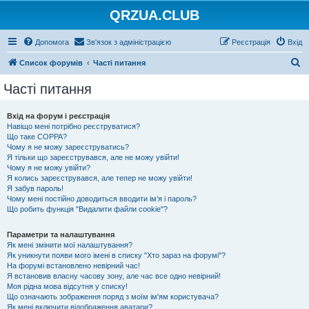
QRZUA.CLUB
Допомога
Зв'язок з адміністрацією
Реєстрація
Вхід
П
Список форумів
Часті питання
о
Часті питання
ш
у
Вхід на форум і реєстрація
Навіщо мені потрібно реєструватися?
к
Що таке COPPA?
Чому я не можу зареєструватись?
Я тільки що зареєструвався, але не можу увійти!
Чому я не можу увійти?
Я колись зареєструвався, але тепер не можу увійти!
Я забув пароль!
Чому мені постійно доводиться вводити ім’я і пароль?
Що робить функція "Видалити файли cookie"?
Параметри та налаштування
Як мені змінити мої налаштування?
Як уникнути появи мого імені в списку "Хто зараз на форумі"?
На форумі встановлено невірний час!
Я встановив власну часову зону, але час все одно невірний!
Моя рідна мова відсутня у списку!
Що означають зображення поряд з моїм ім'ям користувача?
Як мені включити відображення аватари?