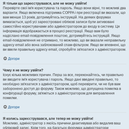
Я тільки що зареєструвався, але не можу увійти!
Перевірте свої ім'я користувача та пароль. Якщо вони вірні, то можливі два
варіанти. Якщо включена підтримка COPPA і при реєстрації ви вказали, що
вам менше 13 років, дотримуйтесь інструкцій. На деяких форумах
вимагається, щоб усі зареєстровані облікові записи були активовані
самостійно користувачами або адміністратором до входу в систему. Ця
інформація відображається в процесі реєстрації. Якщо вам було
надіслано email-повідомлення поштою, дотримуйтесь інструкцій. Якщо
email-повідомлення не отримано, то можливо, що ви вказали неправильну
адресу email або вона заблокований спам-фільтром. Якщо ви впевнені, що
ви ввели правильну адресу email, спробуйте зв'язатися з адміністратором.
Догори
Чому я не можу увійти?
Існує кілька можливих причин. Перш за все, переконайтесь, чи правильно
ви вводите ім'я користувача і пароль. Якщо дані введені правильно, то
необхідно зв'язатися з адміністратором, щоб перевірити, чи не був вам
заборонено доступ до форуму. Також можливо, що допущена помилка в
конфігурації форуму, зв'яжіться з адміністратором для виправлення
помилки.
Догори
Я колись зареєструвався, але тепер не можу увійти!
Можливо, адміністратор з якоїсь причини деактивував або видалив ваш
обліковий запис. Крім того, на багатьох форумах адміністратори