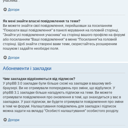
учасника".
Догори
Як мені знайти власні повідомлення та теми?
Ви можете знайти свої повідомлення, перейшовши за посиланням
"Показати ваші повідомлення" в панелі керування на головній сторінці,
"Знайти усі повідомлення учасника" на сторінці вашого профілю на форумі
або посиланням "Ваші повідомлення" в меню "Посилання"на головній
сторінці. Щоб знайти створені вами теми, скористайтесь розширеним
пошуком і задайте необхідні поля.
Догори
Абонементи і закладки
Чим закладки відрізняються від підписок?
У phpBB 3.0 закладки були більше схожі на закладки в вашому веб-
браузері. Ви не отримували попереджень про зміни, що відбулися. У
phpBB 3.1 закладки більше нагадують підписки на теми. Ви можете
отримувати повідомлення про оновлення в темі, що знаходиться у вас в
закладках. У разі підписки, ви будете отримувати повідомлення про зміни
в темі чи форумі. Налаштування повідомлень для закладок і підписок
можна задати на вкладці "Особисті налаштування" особистого розділу.
Догори