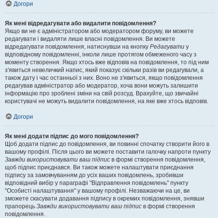
Догори
Як мені відредагувати або видалити повідомлення?
Якщо ви не є адміністратором або модератором форуму, ви можете
редагувати і видаляти лише власні повідомлення. Ви можете
відредагувати повідомлення, натиснувши на кнопку
Редагувати
у
відповідному повідомленні, інколи лише протягом обмеженого часу з
моменту створення. Якщо хтось вже відповів на повідомлення, то під ним
з'явиться невеличкий напис, який показує скільки разів ви редагували, а
також дату і час останньої з них. Воно не з'явиться, якщо повідомлення
редагував адміністратор або модератор, хоча вони можуть залишити
інформацію про зроблені зміни на свій розсуд. Врахуйте, що звичайні
користувачі не можуть видалити повідомлення, на яке вже хтось відповів.
Догори
Як мені додати підпис до мого повідомлення?
Щоб додати підпис до повідомлення, ви повинні спочатку створити його в
вашому профілі. Після цього ви можете поставити галочку напроти пункту
Завжди використовувати ваш підпис
в формі створення повідомлення,
щоб підпис приєднався. Ви також можете налаштувати приєднання
підпису за замовчуванням до усіх ваших повідомлень, зробивши
відповідний вибір у параграфі "Відправлення повідомлень" пункту
"Особисті налаштування" у вашому профілі. Незважаючи на це, ви
зможете скасувати додавання підпису в окремих повідомлення, знявши
прапорець
Завжди використовувати ваш підпис
в формі створення
повідомлення.