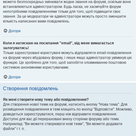
можете безпосередньо змінювати жодне звання на форумі, оскільки вони
встановлюються адміністратором. Будь ласка, не засмічуйте форум
непотрібними повідомленнями тільки для того, щоб підвищити своє
звання. За це модератори чи адміністратори можуть просто зменшити
кількість написаних вами повідомлень.
Догори
Коли я натискаю на посилання "email", від мене вимагається
залогуватись!
Тільки зареєстровані користувачі можуть відправляти email-повідомлення
на форумі через вбудовану форму, і лише якщо адміністратор увімкнув цю
функцію. Це зроблено для того, щоб запобігти зловживанню поштовою
системою анонімними користувачами.
Догори
Створення повідомлень
Як мені створити нову тему або повідомлення?
Для створення нової теми на форумі, натисніть кнопку "Нова тема". Для
розміщення повідомлення в темі клацніть по кнопці "Відповісти". Можливо,
доведеться зареєструватися, перш ніж відправити повідомлення.
Доступні для вас дії перераховані внизу сторінки форуму або теми.
Наприклад: "Ви можете створювати нові теми", "Ви можете додавати
файли" і т. п.