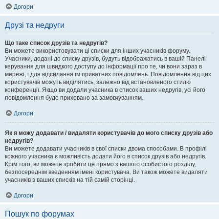
Догори
Друзі та недруги
Що таке список друзів та недругів?
Ви можете використовувати ці списки для інших учасників форуму.
Учасники, додані до списку друзів, будуть відображатись в вашій Панелі
керування для швидкого доступу до інформації про те, чи вони зараз в
мережі, і для відсилання їм приватних повідомлень. Повідомлення від цих
користувачів можуть виділятись, залежно від встановленого стилю
конференції. Якщо ви додали учасника в список ваших недругів, усі його
повідомлення буде приховано за замовчуванням.
Догори
Як я можу додавати / видаляти користувачів до мого списку друзів або
недругів?
Ви можете додавати учасників в свої списки двома способами. В профілі
кожного учасника є можливість додати його в список друзів або недругів.
Крім того, ви можете зробити це прямо з вашого особистого розділу,
безпосереднім введенням імені користувача. Ви також можете видаляти
учасників з ваших списків на тій самій сторінці.
Догори
Пошук по форумах