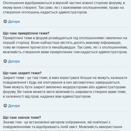
Оголошення відображаються в верхній частині кожної сторінки форуму, в
якому вони створені. Так само, як і з важливими оголошеннями, право на
створення оголошень надається адміністратором.
Догори
Що таке прикріплені теми?
Прикріплені теми в форумі розміщуються під оголошеннями і виключно на
першій сторінці. Вони найчастіше містять досить важливу інформацію,
тому ви повинні прочитати їх якнайшвидше. Так само, як і з оголошеннями,
можливість створення вами прикріплених тем надається адміністратором.
Догори
Що таке закриті теми?
Закриті теми - це такі теми, в яких користувачі більше не можуть залишати
повідомлення і будь-які опитування в них автоматично завершуються.
Теми можуть бути закриті виключно модераторами або адміністраторами
форуму. Ви також можете мати можливість закривати створені вами теми,
в залежності від прав, наданих вам адміністратором.
Догори
Що таке значок теми?
Значки тем - це встановлені автором зображення, які пов'язані з
повідомленнями та відображають їхній зміст. Можливість використання