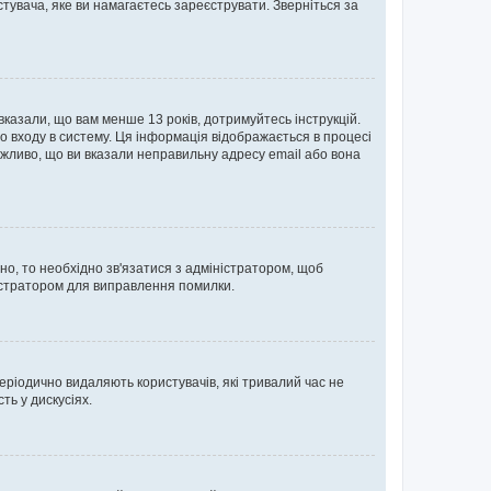
тувача, яке ви намагаєтесь зареєструвати. Зверніться за
 вказали, що вам менше 13 років, дотримуйтесь інструкцій.
о входу в систему. Ця інформація відображається в процесі
ожливо, що ви вказали неправильну адресу email або вона
ьно, то необхідно зв'язатися з адміністратором, щоб
ністратором для виправлення помилки.
еріодично видаляють користувачів, які тривалий час не
ь у дискусіях.