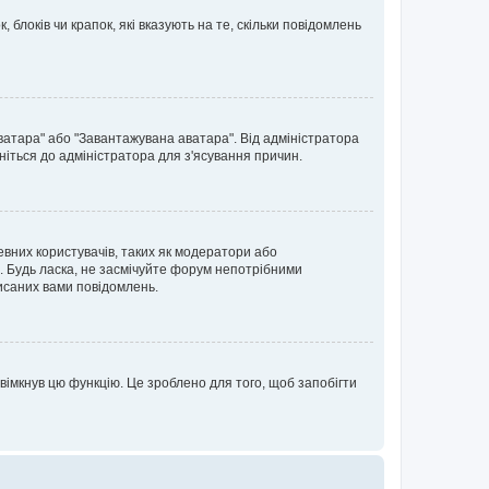
блоків чи крапок, які вказують на те, скільки повідомлень
ватара" або "Завантажувана аватара". Від адміністратора
ніться до адміністратора для з'ясування причин.
евних користувачів, таких як модератори або
. Будь ласка, не засмічуйте форум непотрібними
исаних вами повідомлень.
вімкнув цю функцію. Це зроблено для того, щоб запобігти