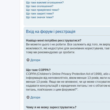
Що таке важливі оголошення?
Що таке оголошення?
Що таке прикріплені теми?
Що таке закриті теми?
Що таке значок теми?
Вхід на форум і реєстрація
Навіщо мені потрібно реєструватися?
Ви можете цього і не робити. Все залежить від того, як ви
можливості, які недоступні для анонімних користувачів, такі
тому ми рекомендуємо це зробити.
Догори
Що таке COPPA?
COPPA (Children's Online Privacy Protection Act of 1998), аб
інформацію від неповнолітніх, віком менше 13 років, мати н
менше 13 років. Якщо ви не впевнені, чи це може стосувати
надавати консультацій з юридичних питань і не є об'єктом ю
питань, пов'язаних з цим форумом?".
Догори
Чому я не можу зареєструватись?