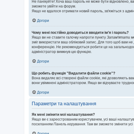
Не панікуйте! Хоча ваш пароль не може бути відновлено, ва
зможете увійти на форум.
Якщо не вдалося отримати новий пароль, зв'яжіться з адмі
Догори
Чому мені постійно доводиться вводити ім’я і пароль?
Якщо ви не ставите галочку напроти пункту
Запам'ятати м
зміг використати ваш обліковий запис. Для того щоб вам не
конференцію. Не рекомендується робити це на загальнодосту
адміністратор вимкнув цю функцію.
Догори
Що робить функція "Видалити файли cookie"?
Вона видаляє всі створені файли cookie, які дозволяють ва
вони увімкнені адміністратором. Якщо ви відчуваєте трудн
Догори
Параметри та налаштування
Як мені змінити мої налаштування?
Якщо ви є зареєстрованим користувачем, усі ваші налаштуван
посиланням
Панель керування
. Там ви зможете змінити ус
Догори