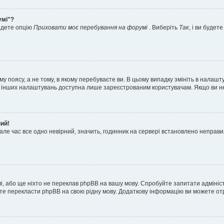
умі"?
айдете опцію
Приховати моє перебування на форумі
. Виберіть
Так
, і ви буде
 поясу, а не тому, в якому перебуваєте ви. В цьому випадку змініть в налашту
тьох інших налаштувань доступна лише зареєстрованим користувачам. Якщо ви н
ний!
але час все одно невірний, значить, годинник на сервері встановлено неправ
і, або ще ніхто не переклав phpBB на вашу мову. Спробуйте запитати адмініс
жете перекласти phpBB на свою рідну мову. Додаткову інформацію ви можете о