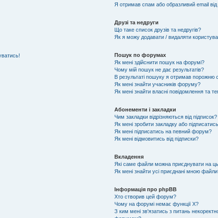
Я отримав спам або образливий email від
Друзі та недруги
Що таке список друзів та недругів?
Як я можу додавати / видаляти користувач
Пошук по форумах
уватись!
Як мені здійснити пошук на форумі?
Чому мій пошук не дає результатів?
В результаті пошуку я отримав порожню с
Як мені знайти учасників форуму?
Як мені знайти власні повідомлення та т
Абонементи і закладки
Чим закладки відрізняються від підписок?
Як мені зробити закладку або підписатис
Як мені підписатись на певний форум?
Як мені відмовитись від підписки?
Вкладення
Які саме файли можна приєднувати на ц
Як мені знайти усі приєднані мною файли
Інформація про phpBB
Хто створив цей форум?
Чому на форумі немає функції X?
З ким мені зв'язатись з питань некоректн