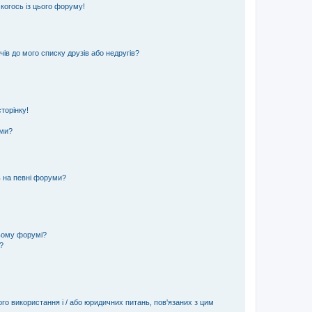
 когось із цього форуму!
ів до мого списку друзів або недругів?
торінку!
еми?
ь на певні форуми?
ьому форумі?
?
ого використання і / або юридичних питань, пов'язаних з цим