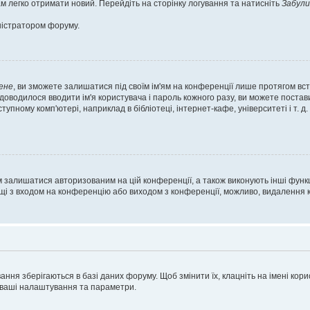
м легко отримати новий. Перейдіть на сторінку логування та натисніть
Забули
ністратором форуму.
ене
, ви зможете залишатися під своїм ім'ям на конференції лише протягом вст
 доводилося вводити ім'я користувача і пароль кожного разу, ви можете поста
пному комп'ютері, наприклад в бібліотеці, інтернет-кафе, університеті і т. д
м залишатися авторизованим на цій конференції, а також виконують інші функц
ощі з входом на конференцію або виходом з конференції, можливо, видалення к
ня зберігаються в базі даних форуму. Щоб змінити їх, клацніть на імені корист
і ваші налаштування та параметри.