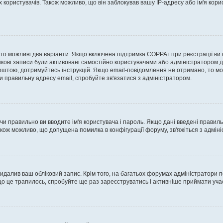
ористувачів. Також можливо, що він заблокував вашу IP-адресу або ім'я корис
, то можливі два варіанти. Якщо включена підтримка COPPA і при реєстрації ви
ікові записи були активовані самостійно користувачами або адміністратором д
оштою, дотримуйтесь інструкцій. Якщо email-повідомлення не отримано, то м
и правильну адресу email, спробуйте зв'язатися з адміністратором.
 чи правильно ви вводите ім'я користувача і пароль. Якщо дані введені правил
акож можливо, що допущена помилка в конфігурації форуму, зв'яжіться з адмі
идалив ваш обліковий запис. Крім того, на багатьох форумах адміністратори п
 це трапилось, спробуйте ще раз зареєструватись і активніше приймати участ