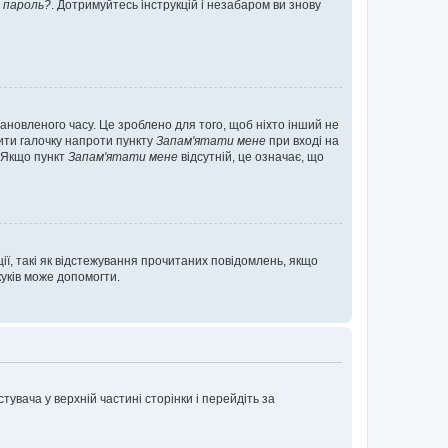
 пароль?
. Дотримуйтесь інструкцій і незабаром ви знову
ановленого часу. Це зроблено для того, щоб ніхто інший не
вити галочку напроти пункту
Запам'ятати мене
при вході на
. Якщо пункт
Запам'ятати мене
відсутній, це означає, що
ії, такі як відстежування прочитаних повідомлень, якщо
уків може допомогти.
увача у верхній частині сторінки і перейдіть за