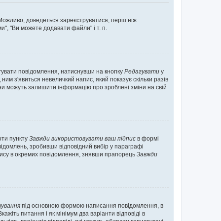
. Можливо, доведеться зареєструватися, перш ніж
", "Ви можете додавати файли" і т. п.
гувати повідомлення, натиснувши на кнопку
Редагувати
у
ним з'явиться невеличкий напис, який показує скільки разів
они можуть залишити інформацію про зроблені зміни на свій
оти пункту
Завжди використовувати ваш підпис
в формі
ідомлень, зробивши відповідний вибір у параграфі
пису в окремих повідомлення, знявши прапорець
Завжди
ування
під основною формою написання повідомлення, в
ажіть питання і як мінімум два варіанти відповіді в