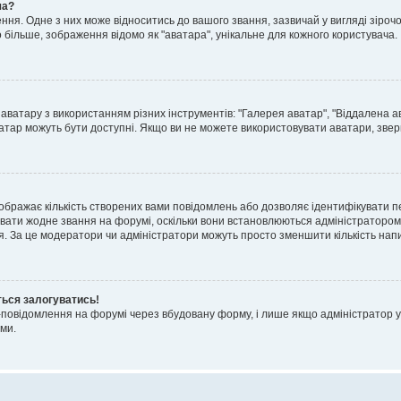
ча?
я. Одне з них може відноситись до вашого звання, зазвичай у вигляді зірочок, 
о більше, зображення відомо як "аватара", унікальне для кожного користувача.
аватару з використанням різних інструментів: "Галерея аватар", "Віддалена а
атар можуть бути доступні. Якщо ви не можете використовувати аватари, звер
ображає кількість створених вами повідомлень або дозволяє ідентифікувати п
вати жодне звання на форумі, оскільки вони встановлюються адміністратором
я. За це модератори чи адміністратори можуть просто зменшити кількість нап
ться залогуватись!
l-повідомлення на форумі через вбудовану форму, і лише якщо адміністратор у
ми.