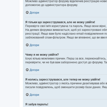
Можливо адміністратор форуму відключив реєстрацію нових к
допомогою до адміністратора форуму.
Догори
Я тільки що зареєструвався, але не можу увійти!
Перевірте свої ім'я користувача та пароль. Якщо вони вірні
На деяких форумах вимагається, щоб усі зареєстровані обл
реєстрації. Якщо вам було надіслано email-повідомлення п
заблокований спам-фільтром. Якщо ви впевнені, що ви ввел
Догори
Чому я не можу увійти?
Існує кілька можливих причин. Перш за все, переконайтесь,
перевірити, чи не був вам заборонено доступ до форуму. Т
Догори
Я колись зареєструвався, але тепер не можу увійти!
Можливо, адміністратор з якоїсь причини деактивував або в
писали повідомлень, щоб зменшити розмір бази даних. Якщо
Догори
Я забув пароль!