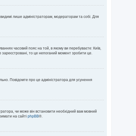
те видимі лише адміністраторам, модераторам та собі. Для
ваннях часовий пояс на той, в якому ви перебуваєте: Київ,
е зареєстровані, то це непоганий момент зробити це.
ильно. Повідомте про це адміністратора для усунення
тратора, чи може він встановити необхідний вам мовний
тримати на сайті
phpBB
®.