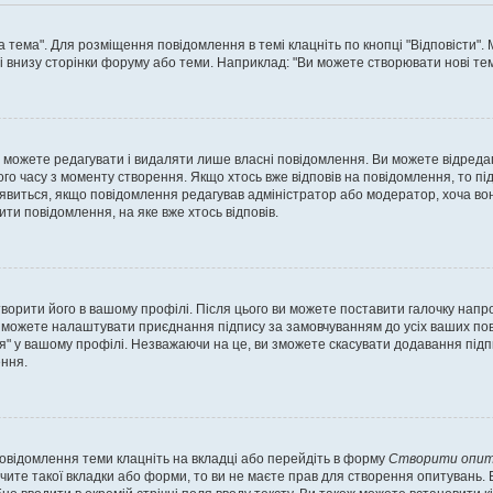
а тема". Для розміщення повідомлення в темі клацніть по кнопці "Відповісти"
і внизу сторінки форуму або теми. Наприклад: "Ви можете створювати нові теми
 можете редагувати і видаляти лише власні повідомлення. Ви можете відреда
о часу з моменту створення. Якщо хтось вже відповів на повідомлення, то під 
е з'явиться, якщо повідомлення редагував адміністратор або модератор, хоча в
ти повідомлення, на яке вже хтось відповів.
творити його в вашому профілі. Після цього ви можете поставити галочку напр
 можете налаштувати приєднання підпису за замовчуванням до усіх ваших пов
я" у вашому профілі. Незважаючи на це, ви зможете скасувати додавання під
ння.
повідомлення теми клацніть на вкладці або перейдіть в форму
Створити опит
чите такої вкладки або форми, то ви не маєте прав для створення опитувань. Вк