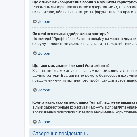
Що означають зображення поряд з моїм ім'ям користува
Разом з ім'ям користувача може відображатись два зображенн
ви написали, або на ваш статус на форумі. Інше, як правил
Догори
Як мені включити відображення аватари?
На вкладці "Профіль" особистого розділу ви можете додати 
форуму залежить чи дозволені аватари, а також які типи ав
Догори
Що таке моє звання і як мені його змінити?
Звання, яке знаходиться під вашим іменем користувача, від
адміністратори. Взагалі ви не можете безпосередньо зміню
повідомленнями тільки для того, щоб підвищити своє званн
Догори
Коли я натискаю на посилання "email", від мене вимагає
Тільки зареєстровані користувачі можуть відправляти emai
зловживанню поштовою системою анонімними користувача
Догори
Створення повідомлень