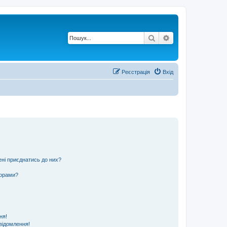
Пошук
Розширений по
Реєстрація
Вхід
ені приєднатись до них?
ьорами?
ня!
відомлення!