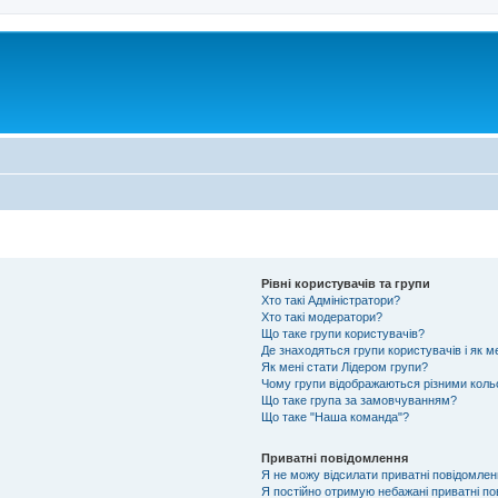
Рівні користувачів та групи
Хто такі Адміністратори?
Хто такі модератори?
Що таке групи користувачів?
Де знаходяться групи користувачів і як м
Як мені стати Лідером групи?
Чому групи відображаються різними кол
Що таке група за замовчуванням?
Що таке "Наша команда"?
Приватні повідомлення
Я не можу відсилати приватні повідомлен
Я постійно отримую небажані приватні по