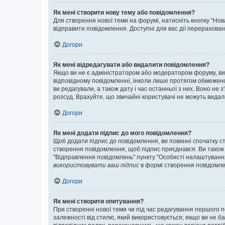
Як мені створити нову тему або повідомлення?
Для створення нової теми на форумі, натисніть кнопку "Нов
відправити повідомлення. Доступні для вас дії перерахован
Догори
Як мені відредагувати або видалити повідомлення?
Якщо ви не є адміністратором або модератором форуму, ви
відповідному повідомленні, інколи лише протягом обмеженог
ви редагували, а також дату і час останньої з них. Воно н
розсуд. Врахуйте, що звичайні користувачі не можуть видали
Догори
Як мені додати підпис до мого повідомлення?
Щоб додати підпис до повідомлення, ви повинні спочатку с
створення повідомлення, щоб підпис приєднався. Ви також
"Відправлення повідомлень" пункту "Особисті налаштуванн
використовувати ваш підпис
в формі створення повідомле
Догори
Як мені створити опитування?
При створенні нової теми чи під час редагування першого 
залежності від стилю, який використовується; якщо ви не ба