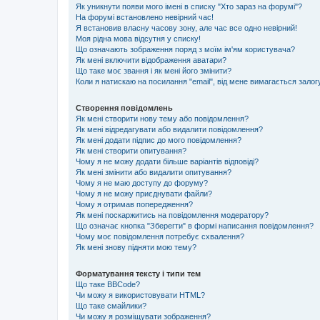
Як уникнути появи мого імені в списку "Хто зараз на форумі"?
На форумі встановлено невірний час!
Я встановив власну часову зону, але час все одно невірний!
Моя рідна мова відсутня у списку!
Що означають зображення поряд з моїм ім'ям користувача?
Як мені включити відображення аватари?
Що таке моє звання і як мені його змінити?
Коли я натискаю на посилання "email", від мене вимагається залог
Створення повідомлень
Як мені створити нову тему або повідомлення?
Як мені відредагувати або видалити повідомлення?
Як мені додати підпис до мого повідомлення?
Як мені створити опитування?
Чому я не можу додати більше варіантів відповіді?
Як мені змінити або видалити опитування?
Чому я не маю доступу до форуму?
Чому я не можу приєднувати файли?
Чому я отримав попередження?
Як мені поскаржитись на повідомлення модератору?
Що означає кнопка "Зберегти" в формі написання повідомлення?
Чому моє повідомлення потребує схвалення?
Як мені знову підняти мою тему?
Форматування тексту і типи тем
Що таке BBCode?
Чи можу я використовувати HTML?
Що таке смайлики?
Чи можу я розміщувати зображення?