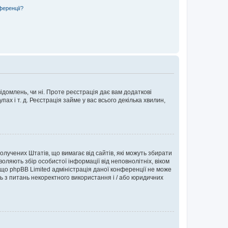
ференції?
ідомлень, чи ні. Проте реєстрація дає вам додаткові
ах і т. д. Реєстрація займе у вас всього декілька хвилин,
Сполучених Штатів, що вимагає від сайтів, які можуть збирати
оляють збір особистої інформації від неповнолітніх, віком
 що phpBB Limited адміністрація даної конференції не може
сь з питань некоректного використання і / або юридичних