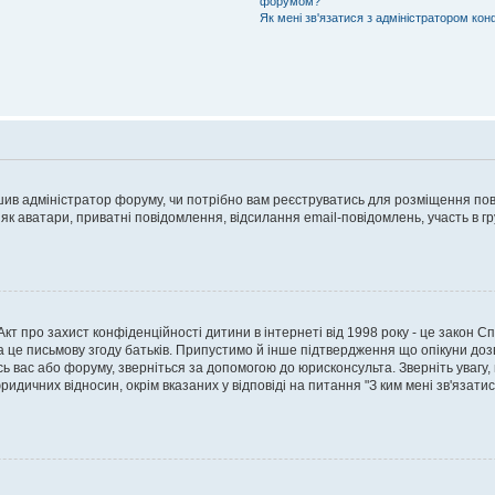
форумом?
Як мені зв'язатися з адміністратором кон
рішив адміністратор форуму, чи потрібно вам реєструватись для розміщення пов
 як аватари, приватні повідомлення, відсилання email-повідомлень, участь в груп
о Акт про захист конфіденційності дитини в інтернеті від 1998 року - це закон 
а це письмову згоду батьків. Припустимо й інше підтвердження що опікуни дозв
сь вас або форуму, зверніться за допомогою до юрисконсульта. Зверніть увагу,
ридичних відносин, окрім вказаних у відповіді на питання "З ким мені зв'язати