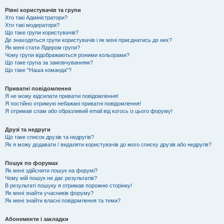
Рівні користувачів та групи
Хто такі Адміністратори?
Хто такі модератори?
Що таке групи користувачів?
Де знаходяться групи користувачів і як мені приєднатись до них?
Як мені стати Лідером групи?
Чому групи відображаються різними кольорами?
Що таке група за замовчуванням?
Що таке "Наша команда"?
Приватні повідомлення
Я не можу відсилати приватні повідомлення!
Я постійно отримую небажані приватні повідомлення!
Я отримав спам або образливий email від когось із цього форуму!
Друзі та недруги
Що таке список друзів та недругів?
Як я можу додавати / видаляти користувачів до мого списку друзів або недругів?
Пошук по форумах
Як мені здійснити пошук на форумі?
Чому мій пошук не дає результатів?
В результаті пошуку я отримав порожню сторінку!
Як мені знайти учасників форуму?
Як мені знайти власні повідомлення та теми?
Абонементи і закладки