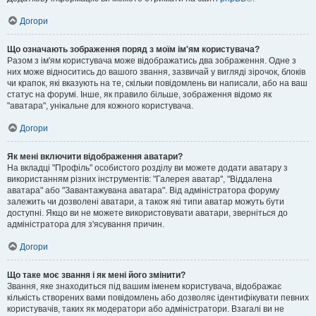
Догори
Що означають зображення поряд з моїм ім'ям користувача?
Разом з ім'ям користувача може відображатись два зображення. Одне з
них може відноситись до вашого звання, зазвичай у вигляді зірочок, блоків
чи крапок, які вказують на те, скільки повідомлень ви написали, або на ваш
статус на форумі. Інше, як правило більше, зображення відомо як
"аватара", унікальне для кожного користувача.
Догори
Як мені включити відображення аватари?
На вкладці "Профіль" особистого розділу ви можете додати аватару з
використанням різних інструментів: "Галерея аватар", "Віддалена
аватара" або "Завантажувана аватара". Від адміністратора форуму
залежить чи дозволені аватари, а також які типи аватар можуть бути
доступні. Якщо ви не можете використовувати аватари, зверніться до
адміністратора для з'ясування причин.
Догори
Що таке моє звання і як мені його змінити?
Звання, яке знаходиться під вашим іменем користувача, відображає
кількість створених вами повідомлень або дозволяє ідентифікувати певних
користувачів, таких як модератори або адміністратори. Взагалі ви не