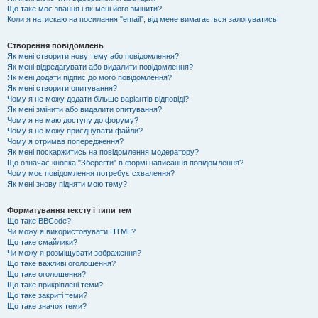
Що таке моє звання і як мені його змінити?
Коли я натискаю на посилання "email", від мене вимагається залогуватись!
Створення повідомлень
Як мені створити нову тему або повідомлення?
Як мені відредагувати або видалити повідомлення?
Як мені додати підпис до мого повідомлення?
Як мені створити опитування?
Чому я не можу додати більше варіантів відповіді?
Як мені змінити або видалити опитування?
Чому я не маю доступу до форуму?
Чому я не можу приєднувати файли?
Чому я отримав попередження?
Як мені поскаржитись на повідомлення модератору?
Що означає кнопка "Зберегти" в формі написання повідомлення?
Чому моє повідомлення потребує схвалення?
Як мені знову підняти мою тему?
Форматування тексту і типи тем
Що таке BBCode?
Чи можу я використовувати HTML?
Що таке смайлики?
Чи можу я розміщувати зображення?
Що таке важливі оголошення?
Що таке оголошення?
Що таке прикріплені теми?
Що таке закриті теми?
Що таке значок теми?