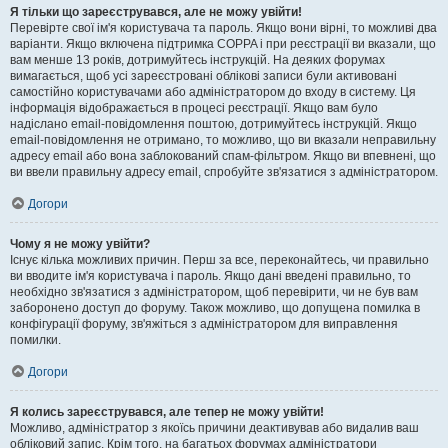
Я тільки що зареєструвався, але не можу увійти!
Перевірте свої ім'я користувача та пароль. Якщо вони вірні, то можливі два
варіанти. Якщо включена підтримка COPPA і при реєстрації ви вказали, що
вам менше 13 років, дотримуйтесь інструкцій. На деяких форумах
вимагається, щоб усі зареєстровані облікові записи були активовані
самостійно користувачами або адміністратором до входу в систему. Ця
інформація відображається в процесі реєстрації. Якщо вам було
надіслано email-повідомлення поштою, дотримуйтесь інструкцій. Якщо
email-повідомлення не отримано, то можливо, що ви вказали неправильну
адресу email або вона заблокований спам-фільтром. Якщо ви впевнені, що
ви ввели правильну адресу email, спробуйте зв'язатися з адміністратором.
Догори
Чому я не можу увійти?
Існує кілька можливих причин. Перш за все, переконайтесь, чи правильно
ви вводите ім'я користувача і пароль. Якщо дані введені правильно, то
необхідно зв'язатися з адміністратором, щоб перевірити, чи не був вам
заборонено доступ до форуму. Також можливо, що допущена помилка в
конфігурації форуму, зв'яжіться з адміністратором для виправлення
помилки.
Догори
Я колись зареєструвався, але тепер не можу увійти!
Можливо, адміністратор з якоїсь причини деактивував або видалив ваш
обліковий запис. Крім того, на багатьох форумах адміністратори