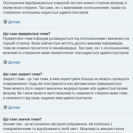
Оголошення відображаються в верхній частині кожної сторінки форуму, в
якому вони створені. Так само, як і з важливими оголошеннями, право на
створення оголошень надається адміністратором.
Догори
Що таке прикріплені теми?
Прикріплені теми в форумі розміщуються під оголошеннями і виключно на
першій сторінці. Вони найчастіше містять досить важливу інформацію,
тому ви повинні прочитати їх якнайшвидше. Так само, як і з оголошеннями,
можливість створення вами прикріплених тем надається адміністратором.
Догори
Що таке закриті теми?
Закриті теми - це такі теми, в яких користувачі більше не можуть залишати
повідомлення і будь-які опитування в них автоматично завершуються.
Теми можуть бути закриті виключно модераторами або адміністраторами
форуму. Ви також можете мати можливість закривати створені вами теми,
в залежності від прав, наданих вам адміністратором.
Догори
Що таке значок теми?
Значки тем - це встановлені автором зображення, які пов'язані з
повідомленнями та відображають їхній зміст. Можливість використання