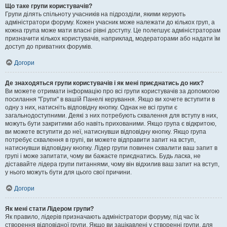
Що таке групи користувачів?
Групи ділять спільноту учасників на підрозділи, якими керують
адміністратори форуму. Кожен учасник може належати до кількох груп, а
кожна група може мати власні рівні доступу. Це полегшує адміністраторам
призначити кількох користувачів, наприклад, модераторами або надати їм
доступ до приватних форумів.
Догори
Де знаходяться групи користувачів і як мені приєднатись до них?
Ви можете отримати інформацію про всі групи користувачів за допомогою
посилання "Групи" в вашій Панелі керування. Якщо ви хочете вступити в
одну з них, натисніть відповідну кнопку. Однак не всі групи є
загальнодоступними. Деякі з них потребують схвалення для вступу в них,
можуть бути закритими або навіть прихованими. Якщо група є відкритою,
ви можете вступити до неї, натиснувши відповідну кнопку. Якщо група
потребує схвалення в групі, ви можете відправити запит на вступ,
натиснувши відповідну кнопку. Лідер групи повинен схвалити ваш запит в
групі і може запитати, чому ви бажаєте приєднатись. Будь ласка, не
діставайте лідера групи питаннями, чому він відхилив ваш запит на вступ,
у нього можуть бути для цього свої причини.
Догори
Як мені стати Лідером групи?
Як правило, лідерів призначають адміністратори форуму, під час їх
створення відповідної групи. Якщо ви зацікавлені у створенні групи, для