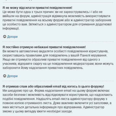
Я не можу відсилати приватні повідомлення!
Це може бути одна з трьох причин: ви не зареєструвались і / або не
ввійшли на форум, адміністрація відімкнула можливість використовувати
приватні повідомлення на всьому форумі або ж адміністратор заборонив
це особисто вам. Зв'яжіться з адміністратором для отримання додаткової
інформації.
Догори
Я постійно отримую небажані приватні повідомлення!
Ви можете автоматично видаляти особисті повідомлення користувачів,
скориставшись правилами для повідомлень у вашій Панелі керування.
Якщо ви отримуєте образливі приватні повідомлення від одного з
учасників, відправте скаргу на це повідомлення модераторам; вони можуть
заборонити йому надсилання приватних повідомлень.
Догори
Я отримав спам або образливий email від когось із цього форуму!
Ми шкодуємо про це. Форма надсилання email на цьому форумі включає
засоби безпеки і можливість відслідковувати користувачів, що надсилають
подібні повідомлення. Надішліть email-листа адміністратору форуму з
повною копією отриманого листа. Дуже важливо включити усі заголовки, в
яких міститься детальна інформація про відправника. Адміністратор
зможе у цьому випадку вжити необхідні заходи.