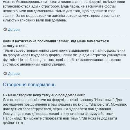
можете безпосередньо змінювати жодне звання на форумі, оскільки вони
встановлюються адміністратором. Будь ласка, не засмічуйте форум
непотрібними повідомленнями тільки для того, щоб підвищити своє
звання. За це модератори чи адміністратори можуть просто зменшити
кількість написаних вами повідомлень.
Догори
Коли я натискаю на посилання "email", від мене вимагається
залогуватись!
Тільки зареєстровані користувачі можуть відправляти email-повідомлення
на форумі через вбудовану форму, і лише якщо адміністратор увімкнув цю
функцію. Це зроблено для того, щоб запобігти зловживанню поштовою
системою анонімними користувачами.
Догори
Створення повідомлень
Як мені створити нову тему або повідомлення?
Для створення нової теми на форумі, натисніть кнопку "Нова тема". Для
розміщення повідомлення в темі клацніть по кнопці "Відповісти". Можливо,
доведеться зареєструватися, перш ніж відправити повідомлення.
Доступні для вас дії перераховані внизу сторінки форуму або теми.
Наприклад: "Ви можете створювати нові теми", "Ви можете додавати
файли" і т. п.