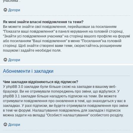
учасника".
Догори
Як мені знайти власні повідомлення та теми?
Ви можете знайти свої повідомлення, перейшовши за посиланням
"Показати ваші повідомлення" в панелі керування на головній сторінці,
"Знайти усі повідомлення учасника" на сторінці вашого профілю на форумі
або посиланням "Ваші повідомлення" в меню "Посилання"на головній
сторінці. Щоб знайти створені вами теми, скористайтесь розширеним
пошуком і задайте необхідні поля.
Догори
Абонементи і закладки
Чим закладки відрізняються від підписок?
У phpBB 3.0 закладки були більше схожі на закладки в вашому веб-
браузері. Ви не отримували попереджень про зміни, що відбулися. У
phpBB 3.1 закладки більше нагадують підписки на теми. Ви можете
отримувати повідомлення про оновлення в темі, що знаходиться у вас в
закладках. У разі підписки, ви будете отримувати повідомлення про зміни
в темі чи форумі. Налаштування повідомлень для закладок і підписок
можна задати на вкладці "Особисті налаштування" особистого розділу.
Догори