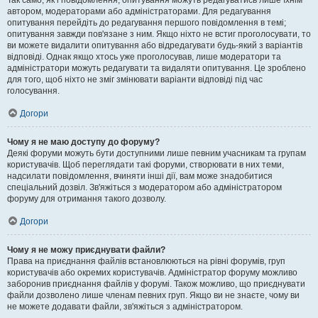
Так само, як і повідомлення, опитування можуть редагуватись лише їхнім
автором, модераторами або адміністраторами. Для редагування
опитування перейдіть до редагування першого повідомлення в темі;
опитування завжди пов'язане з ним. Якщо ніхто не встиг проголосувати, то
ви можете видалити опитування або відредагувати будь-який з варіантів
відповіді. Однак якщо хтось уже проголосував, лише модератори та
адміністратори можуть редагувати та видаляти опитування. Це зроблено
для того, щоб ніхто не зміг змінювати варіанти відповіді під час
голосування.
Догори
Чому я не маю доступу до форуму?
Деякі форуми можуть бути доступними лише певним учасникам та групам
користувачів. Щоб переглядати такі форуми, створювати в них теми,
надсилати повідомлення, вчиняти інші дії, вам може знадобитися
спеціальний дозвіл. Зв'яжіться з модератором або адміністратором
форуму для отримання такого дозволу.
Догори
Чому я не можу приєднувати файли?
Права на приєднання файлів встановлюються на рівні форумів, груп
користувачів або окремих користувачів. Адміністратор форуму можливо
заборонив приєднання файлів у форумі. Також можливо, що приєднувати
файли дозволено лише членам певних груп. Якщо ви не знаєте, чому ви
не можете додавати файли, зв'яжіться з адміністратором.