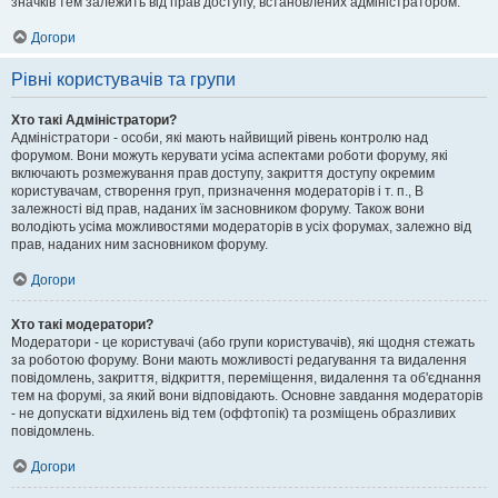
значків тем залежить від прав доступу, встановлених адміністратором.
Догори
Рівні користувачів та групи
Хто такі Адміністратори?
Адміністратори - особи, які мають найвищий рівень контролю над
форумом. Вони можуть керувати усіма аспектами роботи форуму, які
включають розмежування прав доступу, закриття доступу окремим
користувачам, створення груп, призначення модераторів і т. п., В
залежності від прав, наданих їм засновником форуму. Також вони
володіють усіма можливостями модераторів в усіх форумах, залежно від
прав, наданих ним засновником форуму.
Догори
Хто такі модератори?
Модератори - це користувачі (або групи користувачів), які щодня стежать
за роботою форуму. Вони мають можливості редагування та видалення
повідомлень, закриття, відкриття, переміщення, видалення та об'єднання
тем на форумі, за який вони відповідають. Основне завдання модераторів
- не допускати відхилень від тем (оффтопік) та розміщень образливих
повідомлень.
Догори