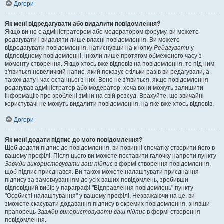
Догори
Як мені відредагувати або видалити повідомлення?
Якщо ви не є адміністратором або модератором форуму, ви можете
редагувати і видаляти лише власні повідомлення. Ви можете
відредагувати повідомлення, натиснувши на кнопку
Редагувати
у
відповідному повідомленні, інколи лише протягом обмеженого часу з
моменту створення. Якщо хтось вже відповів на повідомлення, то під ним
з'явиться невеличкий напис, який показує скільки разів ви редагували, а
також дату і час останньої з них. Воно не з'явиться, якщо повідомлення
редагував адміністратор або модератор, хоча вони можуть залишити
інформацію про зроблені зміни на свій розсуд. Врахуйте, що звичайні
користувачі не можуть видалити повідомлення, на яке вже хтось відповів.
Догори
Як мені додати підпис до мого повідомлення?
Щоб додати підпис до повідомлення, ви повинні спочатку створити його в
вашому профілі. Після цього ви можете поставити галочку напроти пункту
Завжди використовувати ваш підпис
в формі створення повідомлення,
щоб підпис приєднався. Ви також можете налаштувати приєднання
підпису за замовчуванням до усіх ваших повідомлень, зробивши
відповідний вибір у параграфі "Відправлення повідомлень" пункту
"Особисті налаштування" у вашому профілі. Незважаючи на це, ви
зможете скасувати додавання підпису в окремих повідомлення, знявши
прапорець
Завжди використовувати ваш підпис
в формі створення
повідомлення.