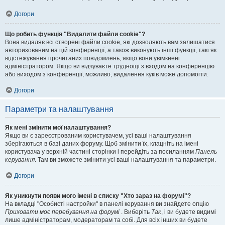
Догори
Що робить функція "Видалити файли cookie"?
Вона видаляє всі створені файли cookie, які дозволяють вам залишатися
авторизованим на цій конференції, а також виконують інші функції, такі як
відстежування прочитаних повідомлень, якщо вони увімкнені
адміністратором. Якщо ви відчуваєте труднощі з входом на конференцію
або виходом з конференції, можливо, видалення куків може допомогти.
Догори
Параметри та налаштування
Як мені змінити мої налаштування?
Якщо ви є зареєстрованим користувачем, усі ваші налаштування
зберігаються в базі даних форуму. Щоб змінити їх, клацніть на імені
користувача у верхній частині сторінки і перейдіть за посиланням
Панель
керування
. Там ви зможете змінити усі ваші налаштування та параметри.
Догори
Як уникнути появи мого імені в списку "Хто зараз на форумі"?
На вкладці "Особисті настройки" в панелі керування ви знайдете опцію
Приховати моє перебування на форумі
. Виберіть
Так
, і ви будете видимі
лише адміністраторам, модераторам та собі. Для всіх інших ви будете