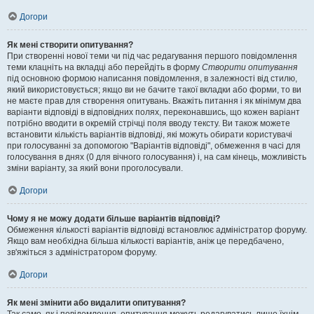
Догори
Як мені створити опитування?
При створенні нової теми чи під час редагування першого повідомлення
теми клацніть на вкладці або перейдіть в форму
Створити опитування
під основною формою написання повідомлення, в залежності від стилю,
який використовується; якщо ви не бачите такої вкладки або форми, то ви
не маєте прав для створення опитувань. Вкажіть питання і як мінімум два
варіанти відповіді в відповідних полях, переконавшись, що кожен варіант
потрібно вводити в окремій стрічці поля вводу тексту. Ви також можете
встановити кількість варіантів відповіді, які можуть обирати користувачі
при голосуванні за допомогою "Варіантів відповіді", обмеження в часі для
голосування в днях (0 для вічного голосування) і, на сам кінець, можливість
зміни варіанту, за який вони проголосували.
Догори
Чому я не можу додати більше варіантів відповіді?
Обмеження кількості варіантів відповіді встановлює адміністратор форуму.
Якщо вам необхідна більша кількості варіантів, аніж це передбачено,
зв'яжіться з адміністратором форуму.
Догори
Як мені змінити або видалити опитування?