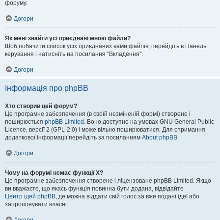
форуму.
Догори
Як мені знайти усі приєднані мною файли?
Щоб побачити список усіх приєднаних вами файлів, перейдіть в Панель
керування і натисніть на посилання "Вкладення".
Догори
Інформація про phpBB
Хто створив цей форум?
Це програмне забезпечення (в своїй незміненій формі) створене і
поширюється
phpBB Limited
. Воно доступне на умовах GNU General Public
Licence, версії 2 (GPL-2.0) і може вільно поширюватися. Для отримання
додаткової інформації перейдіть за посиланням
About phpBB
.
Догори
Чому на форумі немає функції X?
Це програмне забезпечення створене і ліцензоване phpBB Limited. Якщо
ви вважаєте, що якась функція повинна бути додана, відвідайте
Центр ідей phpBB
, де можна віддати свій голос за вже подані ідеї або
запропонувати власні.