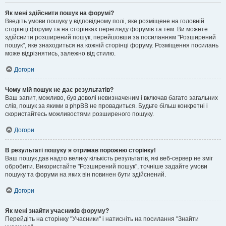
Як мені здійснити пошук на форумі?
Введіть умови пошуку у відповідному полі, яке розміщене на головній
сторінці форуму та на сторінках перегляду форумів та тем. Ви можете
здійснити розширений пошук, перейшовши за посиланням "Розширений
пошук", яке знаходиться на кожній сторінці форуму. Розміщення посилань
може відрізнятись, залежно від стилю.
Догори
Чому мій пошук не дає результатів?
Ваш запит, можливо, був доволі невизначеним і включав багато загальних
слів, пошук за якими в phpBB не провадиться. Будьте більш конкретні і
скористайтесь можливостями розширеного пошуку.
Догори
В результаті пошуку я отримав порожню сторінку!
Ваш пошук дав надто велику кількість результатів, які веб-сервер не зміг
обробити. Використайте "Розширений пошук", точніше задайте умови
пошуку та форуми на яких він повинен бути здійснений.
Догори
Як мені знайти учасників форуму?
Перейдіть на сторінку "Учасники" і натисніть на посилання "Знайти