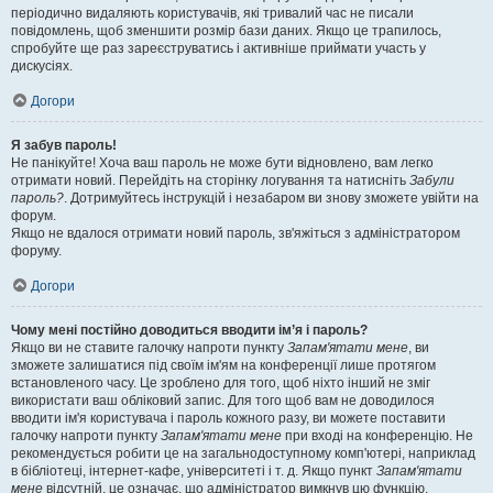
періодично видаляють користувачів, які тривалий час не писали
повідомлень, щоб зменшити розмір бази даних. Якщо це трапилось,
спробуйте ще раз зареєструватись і активніше приймати участь у
дискусіях.
Догори
Я забув пароль!
Не панікуйте! Хоча ваш пароль не може бути відновлено, вам легко
отримати новий. Перейдіть на сторінку логування та натисніть
Забули
пароль?
. Дотримуйтесь інструкцій і незабаром ви знову зможете увійти на
форум.
Якщо не вдалося отримати новий пароль, зв'яжіться з адміністратором
форуму.
Догори
Чому мені постійно доводиться вводити ім’я і пароль?
Якщо ви не ставите галочку напроти пункту
Запам'ятати мене
, ви
зможете залишатися під своїм ім'ям на конференції лише протягом
встановленого часу. Це зроблено для того, щоб ніхто інший не зміг
використати ваш обліковий запис. Для того щоб вам не доводилося
вводити ім'я користувача і пароль кожного разу, ви можете поставити
галочку напроти пункту
Запам'ятати мене
при вході на конференцію. Не
рекомендується робити це на загальнодоступному комп'ютері, наприклад
в бібліотеці, інтернет-кафе, університеті і т. д. Якщо пункт
Запам'ятати
мене
відсутній, це означає, що адміністратор вимкнув цю функцію.