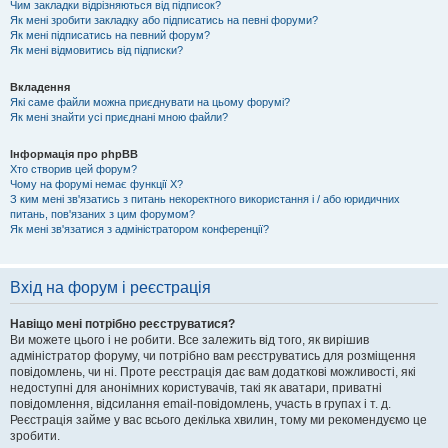
Чим закладки відрізняються від підписок?
Як мені зробити закладку або підписатись на певні форуми?
Як мені підписатись на певний форум?
Як мені відмовитись від підписки?
Вкладення
Які саме файли можна приєднувати на цьому форумі?
Як мені знайти усі приєднані мною файли?
Інформація про phpBB
Хто створив цей форум?
Чому на форумі немає функції X?
З ким мені зв'язатись з питань некоректного використання і / або юридичних
питань, пов'язаних з цим форумом?
Як мені зв'язатися з адміністратором конференції?
Вхід на форум і реєстрація
Навіщо мені потрібно реєструватися?
Ви можете цього і не робити. Все залежить від того, як вирішив
адміністратор форуму, чи потрібно вам реєструватись для розміщення
повідомлень, чи ні. Проте реєстрація дає вам додаткові можливості, які
недоступні для анонімних користувачів, такі як аватари, приватні
повідомлення, відсилання email-повідомлень, участь в групах і т. д.
Реєстрація займе у вас всього декілька хвилин, тому ми рекомендуємо це
зробити.