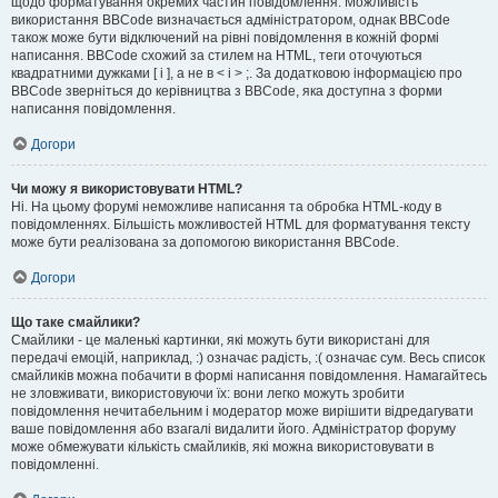
щодо форматування окремих частин повідомлення. Можливість
використання BBCode визначається адміністратором, однак BBCode
також може бути відключений на рівні повідомлення в кожній формі
написання. BBCode схожий за стилем на HTML, теги оточуються
квадратними дужками [ і ], а не в < і > ;. За додатковою інформацією про
BBCode зверніться до керівництва з BBCode, яка доступна з форми
написання повідомлення.
Догори
Чи можу я використовувати HTML?
Ні. На цьому форумі неможливе написання та обробка HTML-коду в
повідомленнях. Більшість можливостей HTML для форматування тексту
може бути реалізована за допомогою використання BBCode.
Догори
Що таке смайлики?
Смайлики - це маленькі картинки, які можуть бути використані для
передачі емоцій, наприклад, :) означає радість, :( означає сум. Весь список
смайликів можна побачити в формі написання повідомлення. Намагайтесь
не зловживати, використовуючи їх: вони легко можуть зробити
повідомлення нечитабельним і модератор може вирішити відредагувати
ваше повідомлення або взагалі видалити його. Адміністратор форуму
може обмежувати кількість смайликів, які можна використовувати в
повідомленні.