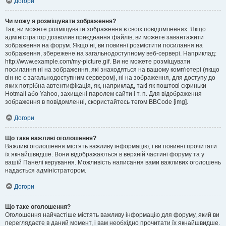
Догори
Чи можу я розміщувати зображення?
Так, ви можете розміщувати зображення в своїх повідомленнях. Якщо
адміністратор дозволив приєднання файлів, ви можете завантажити
зображення на форум. Якщо ні, ви повинні розмістити посилання на
зображення, збережене на загальнодоступному веб-сервері. Наприклад:
http://www.example.com/my-picture.gif. Ви не можете розміщувати
посилання ні на зображення, які знаходяться на вашому комп'ютері (якщо
він не є загальнодоступним сервером), ні на зображення, для доступу до
яких потрібна автентифікація, як, наприклад, такі як поштові скриньки
Hotmail або Yahoo, захищені паролем сайти і т. п. Для відображення
зображення в повідомленні, скористайтесь тегом BBCode [img].
Догори
Що таке важливі оголошення?
Важливі оголошення містять важливу інформацію, і ви повинні прочитати
їх якнайшвидше. Вони відображаються в верхній частині форуму та у
вашій Панелі керування. Можливість написання вами важливих оголошень
надається адміністратором.
Догори
Що таке оголошення?
Оголошення найчастіше містять важливу інформацію для форуму, який ви
переглядаєте в даний момент, і вам необхідно прочитати їх якнайшвидше.