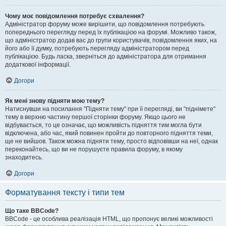
Чому моє повідомлення потребує схвалення?
Адміністратор форуму може вирішити, що повідомлення потребують
попереднього перегляду перед їх публікацією на форумі. Можливо також,
що адміністратор додав вас до групи користувачів, повідомлення яких, на
його або її думку, потребують перегляду адміністратором перед
публікацією. Будь ласка, зверніться до адміністратора для отримання
додаткової інформації.
Догори
Як мені знову підняти мою тему?
Натиснувши на посилання "Підняти тему" при її перегляді, ви "піднімете"
тему в верхню частину першої сторінки форуму. Якщо цього не
відбувається, то це означає, що можливість підняття тим могла бути
відключена, або час, який повинен пройти до повторного підняття теми,
ще не вийшов. Також можна підняти тему, просто відповівши на неї, однак
переконайтесь, що ви не порушуєте правила форуму, в якому
знаходитесь.
Догори
Форматування тексту і типи тем
Що таке BBCode?
BBCode - це особлива реалізація HTML, що пропонує великі можливості