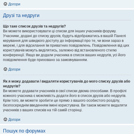
Догори
Друзі та недруги
Що таке список друзів та недругів?
Ви можете використовувати ці списки для інших учасників форуму.
Учасники, додані до списку друзів, будуть відображатись в вашій Панелі
керування для швидкого доступу до інформації про те, чи вони зараз в
мережі, і для відсилання їм приватних повідомлень. Повідомлення від цих
користувачів можуть виділятись, залежно від встановленого стилю
конференції. Якщо ви додали учасника в список ваших недругів, усі його
повідомлення буде приховано за замовчуванням.
Догори
Як я можу додавати / видаляти користувачів до мого списку друзів або
недругів?
Ви можете додавати учасників в свої списки двома способами. В профілі
кожного учасника є можливість додати його в список друзів або недругів.
Крім того, ви можете зробити це прямо з вашого особистого розділу,
безпосереднім введенням імені користувача. Ви також можете видаляти
учасників з ваших списків на тій самій сторінці.
Догори
Пошук по форумах