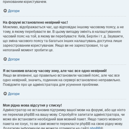
прихованим користувачем.
Догори
На форумі встановлено невірний час!
Можливо, відображається час, що відповідає іншому часовому поясу, а не
тому, в якому перебуваєте ви. В цьому випадку змініть в налаштуваннях
часовий пояс на той, в якому ви перебуваєте: Київ, Берлін і т. д. Зауважте,
що зміна часового поясу та багатьох інших налаштувань доступна лише
зареєстрованим користувачам. Якщо ви не зареєстровані, то це
непоганий момент зробити це.
Догори
Я встановив власну часову зону, але час все одно невірний!
Якщо ви впевнені, що правильно встановили часовий пояс, але час все
одно невірний, значить, годинник на сервері встановлено неправильно.
Повідомте про це адміністратора для усунення проблеми.
Догори
Моя рідна мова відсутня у списку!
Адміністратор не встановив підтримку вашої мови на форумі, або ще ніхто
не переклав phpBB на вашу мову. Спробуйте запитати адміністратора, чи
може він встановити необхідний вам мовний пакет. Якщо такого мовного
пакета не існує, то ви самі можете перекласти phpBB на свою рідну мову.
Додаткову інформацію ви можете отримати на сайті
phpBB
®.