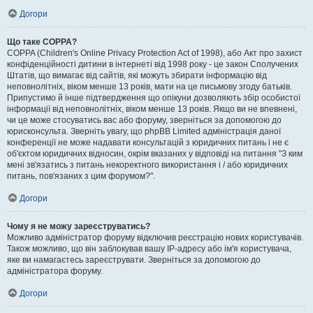
Догори
Що таке COPPA?
COPPA (Children's Online Privacy Protection Act of 1998), або Акт про захист
конфіденційності дитини в інтернеті від 1998 року - це закон Сполучених
Штатів, що вимагає від сайтів, які можуть збирати інформацію від
неповнолітніх, віком менше 13 років, мати на це письмову згоду батьків.
Припустимо й інше підтвердження що опікуни дозволяють збір особистої
інформації від неповнолітніх, віком менше 13 років. Якщо ви не впевнені,
чи це може стосуватись вас або форуму, зверніться за допомогою до
юрисконсульта. Зверніть увагу, що phpBB Limited адміністрація даної
конференції не може надавати консультацій з юридичних питань і не є
об'єктом юридичних відносин, окрім вказаних у відповіді на питання "З ким
мені зв'язатись з питань некоректного використання і / або юридичних
питань, пов'язаних з цим форумом?".
Догори
Чому я не можу зареєструватись?
Можливо адміністратор форуму відключив реєстрацію нових користувачів.
Також можливо, що він заблокував вашу IP-адресу або ім'я користувача,
яке ви намагаєтесь зареєструвати. Зверніться за допомогою до
адміністратора форуму.
Догори