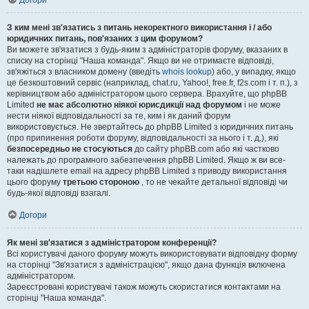
Догори
З ким мені зв'язатись з питань некоректного використання і / або
юридичних питань, пов'язаних з цим форумом?
Ви можете зв'язатися з будь-яким з адміністраторів форуму, вказаних в
списку на сторінці "Наша команда". Якщо ви не отримаєте відповіді,
зв'яжіться з власником домену (введіть
whois lookup
) або, у випадку, якщо
це безкоштовний сервіс (наприклад, chat.ru, Yahoo!, free.fr, f2s.com і т. п.), з
керівництвом або адміністратором цього сервера. Врахуйте, що phpBB
Limited
не має абсолютно ніякої юрисдикції над форумом
і не може
нести ніякої відповідальності за те, ким і як даний форум
використовується. Не звертайтесь до phpBB Limited з юридичних питань
(про припинення роботи форуму, відповідальності за нього і т. д.), які
безпосередньо не стосуються
до сайту phpBB.com або які частково
належать до програмного забезпечення phpBB Limited. Якщо ж ви все-
таки надішлете email на адресу phpBB Limited з приводу використання
цього форуму
третьою стороною
, то не чекайте детальної відповіді чи
будь-якої відповіді взагалі.
Догори
Як мені зв'язатися з адміністратором конференції?
Всі користувачі даного форуму можуть використовувати відповідну форму
на сторінці "Зв'язатися з адміністрацією", якщо дана функція включена
адміністратором.
Зареєстровані користувачі також можуть скористатися контактами на
сторінці "Наша команда".