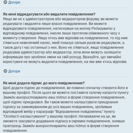
Догори
Як мені відредагувати або видалити повідомлення?
Якщо ви не є адміністратором або модератором форуму, ви можете
редагувати і видаляти лише власні повідомлення. Ви можете
відредагувати повідомлення, натиснувши на кнопку
Редагувати
у
відповідному повідомленні, інколи лише протягом обмеженого часу з
моменту створення. Якщо хтось вже відповів на повідомлення, то під ним
з'явиться невеличкий напис, який показує скільки разів ви редагували, а
також дату і час останньої з них. Воно не з'явиться, якщо повідомлення
редагував адміністратор або модератор, хоча вони можуть залишити
інформацію про зроблені зміни на свій розсуд. Врахуйте, що звичайні
користувачі не можуть видалити повідомлення, на яке вже хтось відповів.
Догори
Як мені додати підпис до мого повідомлення?
Щоб додати підпис до повідомлення, ви повинні спочатку створити його в
вашому профілі. Після цього ви можете поставити галочку напроти пункту
Завжди використовувати ваш підпис
в формі створення повідомлення,
щоб підпис приєднався. Ви також можете налаштувати приєднання
підпису за замовчуванням до усіх ваших повідомлень, зробивши
відповідний вибір у параграфі "Відправлення повідомлень" пункту
"Особисті налаштування" у вашому профілі. Незважаючи на це, ви
зможете скасувати додавання підпису в окремих повідомлення, знявши
прапорець
Завжди використовувати ваш підпис
в формі створення
повідомлення.