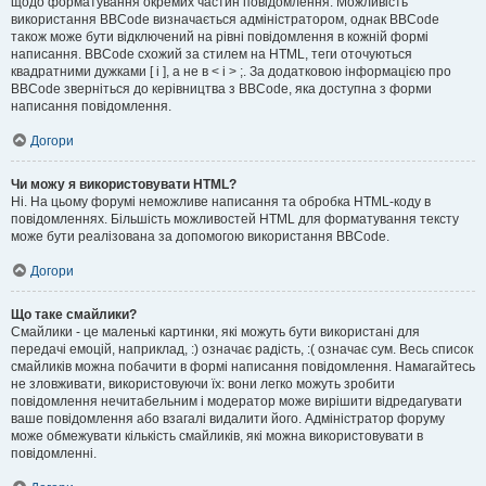
щодо форматування окремих частин повідомлення. Можливість
використання BBCode визначається адміністратором, однак BBCode
також може бути відключений на рівні повідомлення в кожній формі
написання. BBCode схожий за стилем на HTML, теги оточуються
квадратними дужками [ і ], а не в < і > ;. За додатковою інформацією про
BBCode зверніться до керівництва з BBCode, яка доступна з форми
написання повідомлення.
Догори
Чи можу я використовувати HTML?
Ні. На цьому форумі неможливе написання та обробка HTML-коду в
повідомленнях. Більшість можливостей HTML для форматування тексту
може бути реалізована за допомогою використання BBCode.
Догори
Що таке смайлики?
Смайлики - це маленькі картинки, які можуть бути використані для
передачі емоцій, наприклад, :) означає радість, :( означає сум. Весь список
смайликів можна побачити в формі написання повідомлення. Намагайтесь
не зловживати, використовуючи їх: вони легко можуть зробити
повідомлення нечитабельним і модератор може вирішити відредагувати
ваше повідомлення або взагалі видалити його. Адміністратор форуму
може обмежувати кількість смайликів, які можна використовувати в
повідомленні.