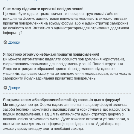
Я не можу відсилати приватні повідомлення!
Це може бути одна з трьох причин: ви не зареєструвались і / або не
ввійшли на форум, адміністрація відімкнула можливість використовувати
приватні повідомлення на всьому форумі або ж адміністратор заборонив
це особисто вам. Зв'яжіться з адміністратором для отримання додаткової
інформації.
Догори
Я постійно отримую небажані приватні повідомлення!
Ви можете автоматично видаляти особисті повідомлення користувачів,
скориставшись правилами для повідомлень у вашій Панелі керування.
Якщо ви отримуєте образливі приватні повідомлення від одного з
учасників, відправте скаргу на це повідомлення модераторам; вони можуть
заборонити йому надсилання приватних повідомлень.
Догори
Я отримав спам або образливий email від когось із цього форуму!
Ми шкодуємо про це. Форма надсилання email на цьому форумі включає
засоби безпеки і можливість відслідковувати користувачів, що надсилають
подібні повідомлення. Надішліть email-листа адміністратору форуму з
повною копією отриманого листа. Дуже важливо включити усі заголовки, в
яких міститься детальна інформація про відправника. Адміністратор
зможе у цьому випадку вжити необхідні заходи.