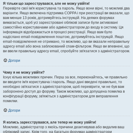
Я тільки що зареєструвався, але не можу увійти!
Перевірте свої ім'я користувача та пароль. Якщо вони вірні, то можливі два
варіанти. Якщо включена підтримка COPPA і при реєстрації ви вказали, що
вам менше 13 років, дотримуйтесь інструкцій. На деяких форумах
вимагається, щоб усі зареєстровані облікові записи були активовані
самостійно користувачами або адміністратором до входу в систему. Ця
інформація відображається в процесі реєстрації. Якщо вам було
надіслано email-повідомлення поштою, дотримуйтесь інструкцій. Якщо
email-повідомлення не отримано, то можливо, що ви вказали неправильну
адресу email або вона заблокований спам-фільтром. Якщо ви впевнені, що
ви ввели правильну адресу email, спробуйте зв'язатися з адміністратором.
Догори
Чому я не можу увійти?
Існує кілька можливих причин. Перш за все, переконайтесь, чи правильно
ви вводите ім'я користувача і пароль. Якщо дані введені правильно, то
необхідно зв'язатися з адміністратором, щоб перевірити, чи не був вам
заборонено доступ до форуму. Також можливо, що допущена помилка в
конфігурації форуму, зв'яжіться з адміністратором для виправлення
помилки.
Догори
Я колись зареєструвався, але тепер не можу увійти!
Можливо, адміністратор з якоїсь причини деактивував або видалив ваш
обліковий запис. Крім того, на багатьох форумах адміністратори