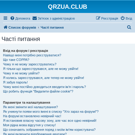
QRZUA.CLUB
Допомога
Зв'язок з адміністрацією
Реєстрація
Вхід
П
Список форумів
Часті питання
о
Часті питання
ш
у
Вхід на форум і реєстрація
Навіщо мені потрібно реєструватися?
к
Що таке COPPA?
Чому я не можу зареєструватись?
Я тільки що зареєструвався, але не можу увійти!
Чому я не можу увійти?
Я колись зареєструвався, але тепер не можу увійти!
Я забув пароль!
Чому мені постійно доводиться вводити ім’я і пароль?
Що робить функція "Видалити файли cookie"?
Параметри та налаштування
Як мені змінити мої налаштування?
Як уникнути появи мого імені в списку "Хто зараз на форумі"?
На форумі встановлено невірний час!
Я встановив власну часову зону, але час все одно невірний!
Моя рідна мова відсутня у списку!
Що означають зображення поряд з моїм ім'ям користувача?
Як мені включити відображення аватари?