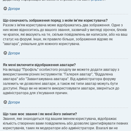
Догори
Що означають зображення поряд з моїм ім'ям користувача?
Разом з ім'ям користувача може відображатись два зображення. Одне з
них може відноситись до вашого звання, зазвичай у вигляді зірочок, блоків
чи крапок, які вказують на те, скільки повідомлень ви написали, або на ваш
статус на форумі. Інше, як правило більше, зображення відомо як
"аватара", унікальне для кожного користувача.
Догори
Як мені включити відображення аватари?
На вкладці "Профіль" особистого розділу ви можете додати аватару з
використанням різних інструментів: "Галерея аватар", "Віддалена
аватара" або "Завантажувана аватара". Від адміністратора форуму
залежить чи дозволені аватари, а також які типи аватар можуть бути
доступні. Якщо ви не можете використовувати аватари, зверніться до
адміністратора для з'ясування причин.
Догори
Що таке моє звання і як мені його змінити?
Звання, яке знаходиться під вашим іменем користувача, відображає
кількість створених вами повідомлень або дозволяє ідентифікувати певних
користувачів, таких як модератори або адміністратори. Взагалі ви не