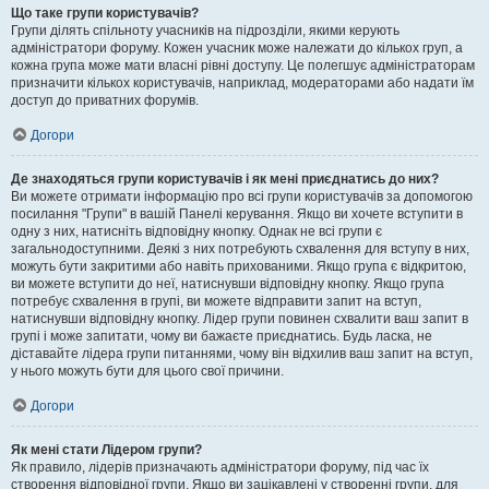
Що таке групи користувачів?
Групи ділять спільноту учасників на підрозділи, якими керують
адміністратори форуму. Кожен учасник може належати до кількох груп, а
кожна група може мати власні рівні доступу. Це полегшує адміністраторам
призначити кількох користувачів, наприклад, модераторами або надати їм
доступ до приватних форумів.
Догори
Де знаходяться групи користувачів і як мені приєднатись до них?
Ви можете отримати інформацію про всі групи користувачів за допомогою
посилання "Групи" в вашій Панелі керування. Якщо ви хочете вступити в
одну з них, натисніть відповідну кнопку. Однак не всі групи є
загальнодоступними. Деякі з них потребують схвалення для вступу в них,
можуть бути закритими або навіть прихованими. Якщо група є відкритою,
ви можете вступити до неї, натиснувши відповідну кнопку. Якщо група
потребує схвалення в групі, ви можете відправити запит на вступ,
натиснувши відповідну кнопку. Лідер групи повинен схвалити ваш запит в
групі і може запитати, чому ви бажаєте приєднатись. Будь ласка, не
діставайте лідера групи питаннями, чому він відхилив ваш запит на вступ,
у нього можуть бути для цього свої причини.
Догори
Як мені стати Лідером групи?
Як правило, лідерів призначають адміністратори форуму, під час їх
створення відповідної групи. Якщо ви зацікавлені у створенні групи, для