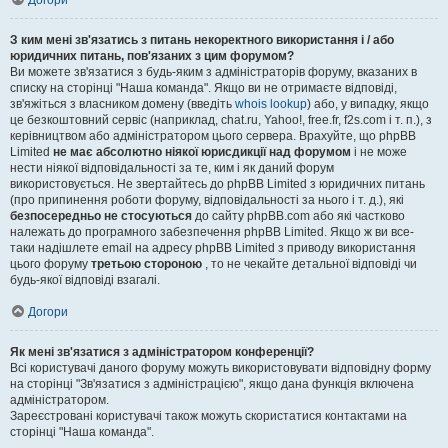
Догори
З ким мені зв'язатись з питань некоректного використання і / або
юридичних питань, пов'язаних з цим форумом?
Ви можете зв'язатися з будь-яким з адміністраторів форуму, вказаних в
списку на сторінці "Наша команда". Якщо ви не отримаєте відповіді,
зв'яжіться з власником домену (введіть
whois lookup
) або, у випадку, якщо
це безкоштовний сервіс (наприклад, chat.ru, Yahoo!, free.fr, f2s.com і т. п.), з
керівництвом або адміністратором цього сервера. Врахуйте, що phpBB
Limited
не має абсолютно ніякої юрисдикції над форумом
і не може
нести ніякої відповідальності за те, ким і як даний форум
використовується. Не звертайтесь до phpBB Limited з юридичних питань
(про припинення роботи форуму, відповідальності за нього і т. д.), які
безпосередньо не стосуються
до сайту phpBB.com або які частково
належать до програмного забезпечення phpBB Limited. Якщо ж ви все-
таки надішлете email на адресу phpBB Limited з приводу використання
цього форуму
третьою стороною
, то не чекайте детальної відповіді чи
будь-якої відповіді взагалі.
Догори
Як мені зв'язатися з адміністратором конференції?
Всі користувачі даного форуму можуть використовувати відповідну форму
на сторінці "Зв'язатися з адміністрацією", якщо дана функція включена
адміністратором.
Зареєстровані користувачі також можуть скористатися контактами на
сторінці "Наша команда".