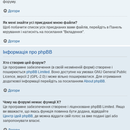
форуму.
Догори
Як мені знайти усі приєднані мною файли?
Щоб побачити список усіх приєднаних вами файлів, перейдіть в Панель
керування і натисніть на посилання "Вкладення".
Догори
Інформація про phpBB
Хто створив цей форум?
Це програмне забезпечення (в своїй незміненій формі) створене і
поширюється
phpBB Limited
. Воно доступне на умовах GNU General Public
Licence, версії 2 (GPL-2.0) і може вільно поширюватися. Для отримання
додаткової інформації перейдіть за посиланням
About phpBB
.
Догори
Чому на форумі немає функції X?
Це програмне забезпечення створене і ліцензоване phpBB Limited. Якщо
ви вважаєте, що якась функція повинна бути додана, відвідайте
Центр ідей phpBB
, де можна віддати свій голос за вже подані ідеї або
запропонувати власні.