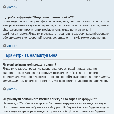
Догори
Що робить функція "Видалити файли cookie"?
Вона видаляє всі створені файли cookie, які дозволяють вам залишатися
авторизованим на цій конференції, а також виконують інші функції, такі як
відстежування прочитаних повідомлень, якщо вони увімкнені
адміністратором. Якщо ви відчуваєте труднощі з входом на конференцію
або виходом з конференції, можливо, видалення куків може допомогти.
Догори
Параметри та налаштування
Як мені змінити мої налаштування?
Якщо ви є зареєстрованим користувачем, усі ваші налаштування
зберігаються в базі даних форуму. Щоб змінити їх, клацніть на імені
користувача у верхній частині сторінки і перейдіть за посиланням
Панель
керування
. Там ви зможете змінити усі ваші налаштування та параметри.
Догори
Як уникнути появи мого імені в списку "Хто зараз на форумі"?
На вкладці "Особисті настройки" в панелі керування ви знайдете опцію
Приховати моє перебування на форумі
. Виберіть
Так
, і ви будете видимі
лише адміністраторам, модераторам та собі. Для всіх інших ви будете