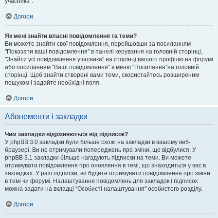
учасника".
Догори
Як мені знайти власні повідомлення та теми?
Ви можете знайти свої повідомлення, перейшовши за посиланням
"Показати ваші повідомлення" в панелі керування на головній сторінці,
"Знайти усі повідомлення учасника" на сторінці вашого профілю на форумі
або посиланням "Ваші повідомлення" в меню "Посилання"на головній
сторінці. Щоб знайти створені вами теми, скористайтесь розширеним
пошуком і задайте необхідні поля.
Догори
Абонементи і закладки
Чим закладки відрізняються від підписок?
У phpBB 3.0 закладки були більше схожі на закладки в вашому веб-
браузері. Ви не отримували попереджень про зміни, що відбулися. У
phpBB 3.1 закладки більше нагадують підписки на теми. Ви можете
отримувати повідомлення про оновлення в темі, що знаходиться у вас в
закладках. У разі підписки, ви будете отримувати повідомлення про зміни
в темі чи форумі. Налаштування повідомлень для закладок і підписок
можна задати на вкладці "Особисті налаштування" особистого розділу.
Догори