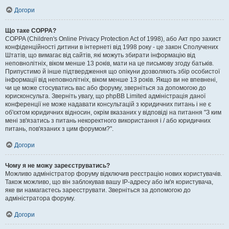
Догори
Що таке COPPA?
COPPA (Children's Online Privacy Protection Act of 1998), або Акт про захист
конфіденційності дитини в інтернеті від 1998 року - це закон Сполучених
Штатів, що вимагає від сайтів, які можуть збирати інформацію від
неповнолітніх, віком менше 13 років, мати на це письмову згоду батьків.
Припустимо й інше підтвердження що опікуни дозволяють збір особистої
інформації від неповнолітніх, віком менше 13 років. Якщо ви не впевнені,
чи це може стосуватись вас або форуму, зверніться за допомогою до
юрисконсульта. Зверніть увагу, що phpBB Limited адміністрація даної
конференції не може надавати консультацій з юридичних питань і не є
об'єктом юридичних відносин, окрім вказаних у відповіді на питання "З ким
мені зв'язатись з питань некоректного використання і / або юридичних
питань, пов'язаних з цим форумом?".
Догори
Чому я не можу зареєструватись?
Можливо адміністратор форуму відключив реєстрацію нових користувачів.
Також можливо, що він заблокував вашу IP-адресу або ім'я користувача,
яке ви намагаєтесь зареєструвати. Зверніться за допомогою до
адміністратора форуму.
Догори