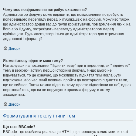
Чому моє повідомлення потребує схвалення?
Адміністратор форуму може вирішити, що повідомлення потребують
попереднього перегляду перед їх публікацією на форумі. Можливо також,
що адміністратор додав вас до групи користувачів, повідомлення яких, на
його або її думку, потребують перегляду адміністратором перед
публікацією. Будь ласка, зверніться до адміністратора для отримання
додаткової інформації.
Догори
Як мені знову підняти мою тему?
Натиснувши на посилання "Підняти тему" при її перегляді, ви "піднімете"
тему в верхню частину першої сторінки форуму. Якщо цього не
відбувається, то це означає, що можливість підняття тим могла бути
відключена, або час, який повинен пройти до повторного підняття теми,
ще не вийшов. Також можна підняти тему, просто відповівши на неї, однак
переконайтесь, що ви не порушуєте правила форуму, в якому
знаходитесь.
Догори
Форматування тексту і типи тем
Що таке BBCode?
BBCode - це особлива реалізація HTML, що пропонує великі можливості