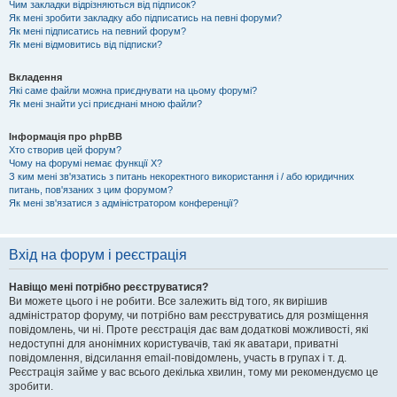
Чим закладки відрізняються від підписок?
Як мені зробити закладку або підписатись на певні форуми?
Як мені підписатись на певний форум?
Як мені відмовитись від підписки?
Вкладення
Які саме файли можна приєднувати на цьому форумі?
Як мені знайти усі приєднані мною файли?
Інформація про phpBB
Хто створив цей форум?
Чому на форумі немає функції X?
З ким мені зв'язатись з питань некоректного використання і / або юридичних
питань, пов'язаних з цим форумом?
Як мені зв'язатися з адміністратором конференції?
Вхід на форум і реєстрація
Навіщо мені потрібно реєструватися?
Ви можете цього і не робити. Все залежить від того, як вирішив
адміністратор форуму, чи потрібно вам реєструватись для розміщення
повідомлень, чи ні. Проте реєстрація дає вам додаткові можливості, які
недоступні для анонімних користувачів, такі як аватари, приватні
повідомлення, відсилання email-повідомлень, участь в групах і т. д.
Реєстрація займе у вас всього декілька хвилин, тому ми рекомендуємо це
зробити.