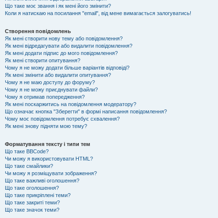
Що таке моє звання і як мені його змінити?
Коли я натискаю на посилання "email", від мене вимагається залогуватись!
Створення повідомлень
Як мені створити нову тему або повідомлення?
Як мені відредагувати або видалити повідомлення?
Як мені додати підпис до мого повідомлення?
Як мені створити опитування?
Чому я не можу додати більше варіантів відповіді?
Як мені змінити або видалити опитування?
Чому я не маю доступу до форуму?
Чому я не можу приєднувати файли?
Чому я отримав попередження?
Як мені поскаржитись на повідомлення модератору?
Що означає кнопка "Зберегти" в формі написання повідомлення?
Чому моє повідомлення потребує схвалення?
Як мені знову підняти мою тему?
Форматування тексту і типи тем
Що таке BBCode?
Чи можу я використовувати HTML?
Що таке смайлики?
Чи можу я розміщувати зображення?
Що таке важливі оголошення?
Що таке оголошення?
Що таке прикріплені теми?
Що таке закриті теми?
Що таке значок теми?