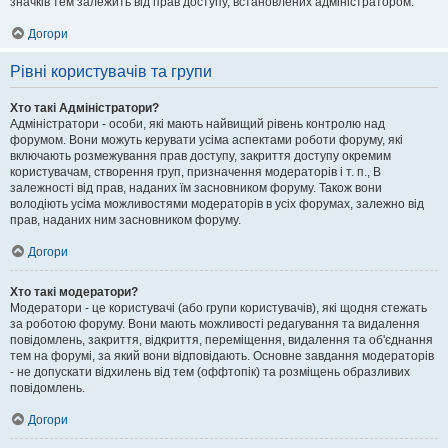
значків тем залежить від прав доступу, встановлених адміністратором.
Догори
Рівні користувачів та групи
Хто такі Адміністратори?
Адміністратори - особи, які мають найвищий рівень контролю над
форумом. Вони можуть керувати усіма аспектами роботи форуму, які
включають розмежування прав доступу, закриття доступу окремим
користувачам, створення груп, призначення модераторів і т. п., В
залежності від прав, наданих їм засновником форуму. Також вони
володіють усіма можливостями модераторів в усіх форумах, залежно від
прав, наданих ним засновником форуму.
Догори
Хто такі модератори?
Модератори - це користувачі (або групи користувачів), які щодня стежать
за роботою форуму. Вони мають можливості редагування та видалення
повідомлень, закриття, відкриття, переміщення, видалення та об'єднання
тем на форумі, за який вони відповідають. Основне завдання модераторів
- не допускати відхилень від тем (оффтопік) та розміщень образливих
повідомлень.
Догори