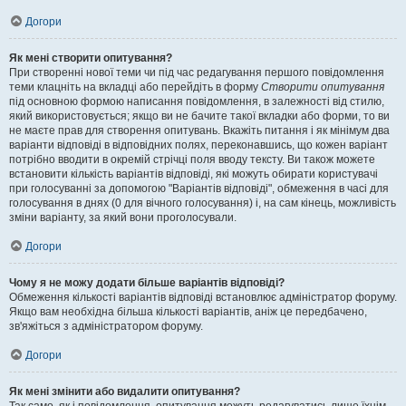
Догори
Як мені створити опитування?
При створенні нової теми чи під час редагування першого повідомлення
теми клацніть на вкладці або перейдіть в форму
Створити опитування
під основною формою написання повідомлення, в залежності від стилю,
який використовується; якщо ви не бачите такої вкладки або форми, то ви
не маєте прав для створення опитувань. Вкажіть питання і як мінімум два
варіанти відповіді в відповідних полях, переконавшись, що кожен варіант
потрібно вводити в окремій стрічці поля вводу тексту. Ви також можете
встановити кількість варіантів відповіді, які можуть обирати користувачі
при голосуванні за допомогою "Варіантів відповіді", обмеження в часі для
голосування в днях (0 для вічного голосування) і, на сам кінець, можливість
зміни варіанту, за який вони проголосували.
Догори
Чому я не можу додати більше варіантів відповіді?
Обмеження кількості варіантів відповіді встановлює адміністратор форуму.
Якщо вам необхідна більша кількості варіантів, аніж це передбачено,
зв'яжіться з адміністратором форуму.
Догори
Як мені змінити або видалити опитування?