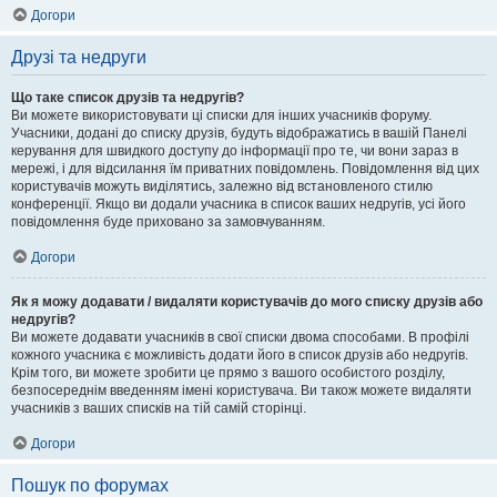
Догори
Друзі та недруги
Що таке список друзів та недругів?
Ви можете використовувати ці списки для інших учасників форуму.
Учасники, додані до списку друзів, будуть відображатись в вашій Панелі
керування для швидкого доступу до інформації про те, чи вони зараз в
мережі, і для відсилання їм приватних повідомлень. Повідомлення від цих
користувачів можуть виділятись, залежно від встановленого стилю
конференції. Якщо ви додали учасника в список ваших недругів, усі його
повідомлення буде приховано за замовчуванням.
Догори
Як я можу додавати / видаляти користувачів до мого списку друзів або
недругів?
Ви можете додавати учасників в свої списки двома способами. В профілі
кожного учасника є можливість додати його в список друзів або недругів.
Крім того, ви можете зробити це прямо з вашого особистого розділу,
безпосереднім введенням імені користувача. Ви також можете видаляти
учасників з ваших списків на тій самій сторінці.
Догори
Пошук по форумах