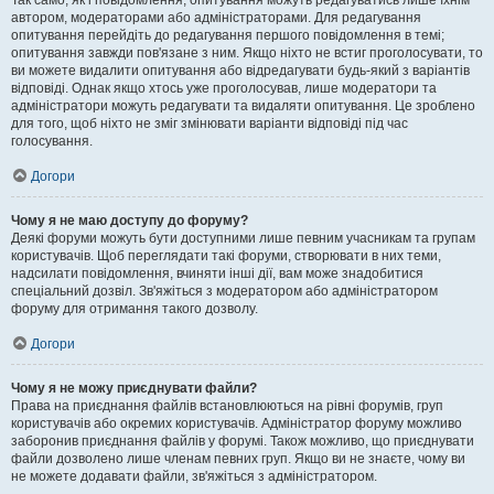
Так само, як і повідомлення, опитування можуть редагуватись лише їхнім
автором, модераторами або адміністраторами. Для редагування
опитування перейдіть до редагування першого повідомлення в темі;
опитування завжди пов'язане з ним. Якщо ніхто не встиг проголосувати, то
ви можете видалити опитування або відредагувати будь-який з варіантів
відповіді. Однак якщо хтось уже проголосував, лише модератори та
адміністратори можуть редагувати та видаляти опитування. Це зроблено
для того, щоб ніхто не зміг змінювати варіанти відповіді під час
голосування.
Догори
Чому я не маю доступу до форуму?
Деякі форуми можуть бути доступними лише певним учасникам та групам
користувачів. Щоб переглядати такі форуми, створювати в них теми,
надсилати повідомлення, вчиняти інші дії, вам може знадобитися
спеціальний дозвіл. Зв'яжіться з модератором або адміністратором
форуму для отримання такого дозволу.
Догори
Чому я не можу приєднувати файли?
Права на приєднання файлів встановлюються на рівні форумів, груп
користувачів або окремих користувачів. Адміністратор форуму можливо
заборонив приєднання файлів у форумі. Також можливо, що приєднувати
файли дозволено лише членам певних груп. Якщо ви не знаєте, чому ви
не можете додавати файли, зв'яжіться з адміністратором.