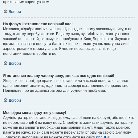
прихованим користувачем.
Догори
На форумі встановлено невірний час!
Можливо, відображається час, що відповідає іншому часовому поясу, а не
тому, в якому перебуваєте ви. В цьому випадку змініть в налаштуваннях
часовий пояс на той, в якому ви перебуваєте: Київ, Берлін і т. д. Зауважте,
що зміна часового поясу та багатьох інших налаштувань доступна лише
зареєстрованим користувачам. Якщо ви не зареєстровані, то це
непоганий момент зробити це.
Догори
Я встановив власну часову зону, але час все одно невірний!
Якщо ви впевнені, що правильно встановили часовий пояс, але час все
одно невірний, значить, годинник на сервері встановлено неправильно.
Повідомте про це адміністратора для усунення проблеми.
Догори
Моя рідна мова відсутня у списку!
Адміністратор не встановив підтримку вашої мови на форумі, або ще ніхто
не переклав phpBB на вашу мову. Спробуйте запитати адміністратора, чи
може він встановити необхідний вам мовний пакет. Якщо такого мовного
пакета не існує, то ви самі можете перекласти phpBB на свою рідну мову.
Додаткову інформацію ви можете отримати на сайті
phpBB
®.