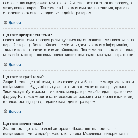
Оголошення відображаються в верхній частині кожної сторінки форуму, в
якому вони створені. Так само, як і з важливими оголошеннями, право на
створення оголошень надається адміністратором.
Догори
Що таке прикріплені теми?
Прикріплені теми в форумі розміщуються під оголошеннями і виключно на
першій сторінці. Вони найчастіше містять досить важливу інформацію,
тому ви повинні прочитати їх якнайшвидше. Так само, як і з оголошеннями,
можливість створення вами прикріплених тем надається адміністратором.
Догори
Що таке закриті теми?
Закриті теми - це такі теми, в яких користувачі більше не можуть залишати
повідомлення і будь-які опитування в них автоматично завершуються.
Теми можуть бути закриті виключно модераторами або адміністраторами
форуму. Ви також можете мати можливість закривати створені вами теми,
в залежності від прав, наданих вам адміністратором.
Догори
Що таке значок теми?
Значки тем - це встановлені автором зображення, які пов'язані з
повідомленнями та відображають їхній зміст. Можливість використання