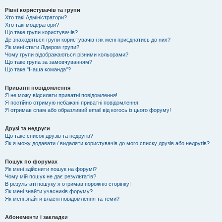
Рівні користувачів та групи
Хто такі Адміністратори?
Хто такі модератори?
Що таке групи користувачів?
Де знаходяться групи користувачів і як мені приєднатись до них?
Як мені стати Лідером групи?
Чому групи відображаються різними кольорами?
Що таке група за замовчуванням?
Що таке "Наша команда"?
Приватні повідомлення
Я не можу відсилати приватні повідомлення!
Я постійно отримую небажані приватні повідомлення!
Я отримав спам або образливий email від когось із цього форуму!
Друзі та недруги
Що таке список друзів та недругів?
Як я можу додавати / видаляти користувачів до мого списку друзів або недругів?
Пошук по форумах
Як мені здійснити пошук на форумі?
Чому мій пошук не дає результатів?
В результаті пошуку я отримав порожню сторінку!
Як мені знайти учасників форуму?
Як мені знайти власні повідомлення та теми?
Абонементи і закладки