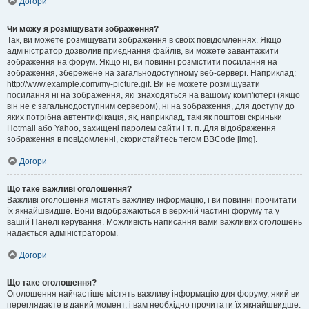
Догори
Чи можу я розміщувати зображення?
Так, ви можете розміщувати зображення в своїх повідомленнях. Якщо
адміністратор дозволив приєднання файлів, ви можете завантажити
зображення на форум. Якщо ні, ви повинні розмістити посилання на
зображення, збережене на загальнодоступному веб-сервері. Наприклад:
http://www.example.com/my-picture.gif. Ви не можете розміщувати
посилання ні на зображення, які знаходяться на вашому комп'ютері (якщо
він не є загальнодоступним сервером), ні на зображення, для доступу до
яких потрібна автентифікація, як, наприклад, такі як поштові скриньки
Hotmail або Yahoo, захищені паролем сайти і т. п. Для відображення
зображення в повідомленні, скористайтесь тегом BBCode [img].
Догори
Що таке важливі оголошення?
Важливі оголошення містять важливу інформацію, і ви повинні прочитати
їх якнайшвидше. Вони відображаються в верхній частині форуму та у
вашій Панелі керування. Можливість написання вами важливих оголошень
надається адміністратором.
Догори
Що таке оголошення?
Оголошення найчастіше містять важливу інформацію для форуму, який ви
переглядаєте в даний момент, і вам необхідно прочитати їх якнайшвидше.