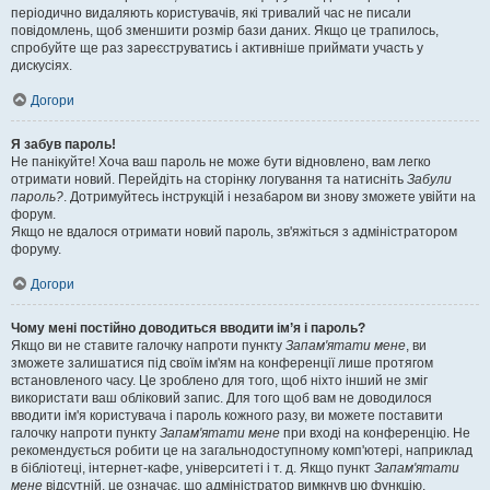
періодично видаляють користувачів, які тривалий час не писали
повідомлень, щоб зменшити розмір бази даних. Якщо це трапилось,
спробуйте ще раз зареєструватись і активніше приймати участь у
дискусіях.
Догори
Я забув пароль!
Не панікуйте! Хоча ваш пароль не може бути відновлено, вам легко
отримати новий. Перейдіть на сторінку логування та натисніть
Забули
пароль?
. Дотримуйтесь інструкцій і незабаром ви знову зможете увійти на
форум.
Якщо не вдалося отримати новий пароль, зв'яжіться з адміністратором
форуму.
Догори
Чому мені постійно доводиться вводити ім’я і пароль?
Якщо ви не ставите галочку напроти пункту
Запам'ятати мене
, ви
зможете залишатися під своїм ім'ям на конференції лише протягом
встановленого часу. Це зроблено для того, щоб ніхто інший не зміг
використати ваш обліковий запис. Для того щоб вам не доводилося
вводити ім'я користувача і пароль кожного разу, ви можете поставити
галочку напроти пункту
Запам'ятати мене
при вході на конференцію. Не
рекомендується робити це на загальнодоступному комп'ютері, наприклад
в бібліотеці, інтернет-кафе, університеті і т. д. Якщо пункт
Запам'ятати
мене
відсутній, це означає, що адміністратор вимкнув цю функцію.