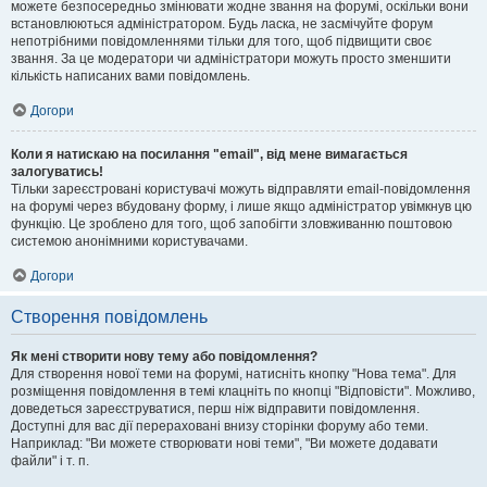
можете безпосередньо змінювати жодне звання на форумі, оскільки вони
встановлюються адміністратором. Будь ласка, не засмічуйте форум
непотрібними повідомленнями тільки для того, щоб підвищити своє
звання. За це модератори чи адміністратори можуть просто зменшити
кількість написаних вами повідомлень.
Догори
Коли я натискаю на посилання "email", від мене вимагається
залогуватись!
Тільки зареєстровані користувачі можуть відправляти email-повідомлення
на форумі через вбудовану форму, і лише якщо адміністратор увімкнув цю
функцію. Це зроблено для того, щоб запобігти зловживанню поштовою
системою анонімними користувачами.
Догори
Створення повідомлень
Як мені створити нову тему або повідомлення?
Для створення нової теми на форумі, натисніть кнопку "Нова тема". Для
розміщення повідомлення в темі клацніть по кнопці "Відповісти". Можливо,
доведеться зареєструватися, перш ніж відправити повідомлення.
Доступні для вас дії перераховані внизу сторінки форуму або теми.
Наприклад: "Ви можете створювати нові теми", "Ви можете додавати
файли" і т. п.