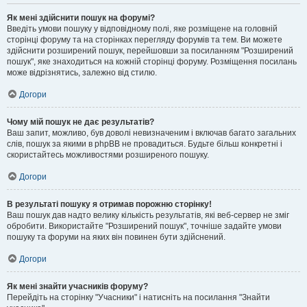
Як мені здійснити пошук на форумі?
Введіть умови пошуку у відповідному полі, яке розміщене на головній
сторінці форуму та на сторінках перегляду форумів та тем. Ви можете
здійснити розширений пошук, перейшовши за посиланням "Розширений
пошук", яке знаходиться на кожній сторінці форуму. Розміщення посилань
може відрізнятись, залежно від стилю.
Догори
Чому мій пошук не дає результатів?
Ваш запит, можливо, був доволі невизначеним і включав багато загальних
слів, пошук за якими в phpBB не провадиться. Будьте більш конкретні і
скористайтесь можливостями розширеного пошуку.
Догори
В результаті пошуку я отримав порожню сторінку!
Ваш пошук дав надто велику кількість результатів, які веб-сервер не зміг
обробити. Використайте "Розширений пошук", точніше задайте умови
пошуку та форуми на яких він повинен бути здійснений.
Догори
Як мені знайти учасників форуму?
Перейдіть на сторінку "Учасники" і натисніть на посилання "Знайти