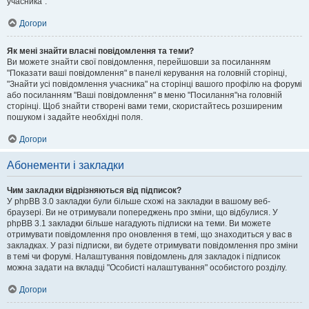
учасника".
Догори
Як мені знайти власні повідомлення та теми?
Ви можете знайти свої повідомлення, перейшовши за посиланням
"Показати ваші повідомлення" в панелі керування на головній сторінці,
"Знайти усі повідомлення учасника" на сторінці вашого профілю на форумі
або посиланням "Ваші повідомлення" в меню "Посилання"на головній
сторінці. Щоб знайти створені вами теми, скористайтесь розширеним
пошуком і задайте необхідні поля.
Догори
Абонементи і закладки
Чим закладки відрізняються від підписок?
У phpBB 3.0 закладки були більше схожі на закладки в вашому веб-
браузері. Ви не отримували попереджень про зміни, що відбулися. У
phpBB 3.1 закладки більше нагадують підписки на теми. Ви можете
отримувати повідомлення про оновлення в темі, що знаходиться у вас в
закладках. У разі підписки, ви будете отримувати повідомлення про зміни
в темі чи форумі. Налаштування повідомлень для закладок і підписок
можна задати на вкладці "Особисті налаштування" особистого розділу.
Догори