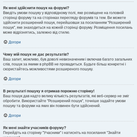
Як мені здійснити пошук на форумі?
Введіть умови пошуку у відповідному полі, яке розміщене на головній
сторінці форуму та на сторінках перегляду форумів та тем. Ви можете
здійснити розширений пошук, перейшовши за посиланням "Розширений
пошук", яке знаходиться на кожній сторінці форуму. Розміщення посилань
може відрізнятись, залежно від стилю.
Догори
Чому мій пошук не дає результатів?
Ваш запит, можливо, був доволі невизначеним і включав багато загальних
слів, пошук за якими в phpBB не провадиться. Будьте більш конкретні і
скористайтесь можливостями розширеного пошуку.
Догори
В результаті пошуку я отримав порожню сторінку!
Ваш пошук дав надто велику кількість результатів, які веб-сервер не зміг
обробити. Використайте "Розширений пошук", точніше задайте умови
пошуку та форуми на яких він повинен бути здійснений.
Догори
Як мені знайти учасників форуму?
Перейдіть на сторінку "Учасники" і натисніть на посилання "Знайти