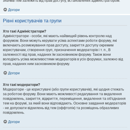
значків тем залежить від прав доступу, встановлених адміністратором.
Догори
Рівні користувачів та групи
Хто такі Адміністратори?
Адміністратори - особи, які мають найвищий рівень контролю над
форумом. Вони можуть керувати усіма аспектами роботи форуму, які
включають розмежування прав доступу, закриття доступу окремим
користувачам, створення груп, призначення модераторів і т. п., В
залежності від прав, наданих їм засновником форуму. Також вони
володіють усіма можливостями модераторів в усіх форумах, залежно від
прав, наданих ним засновником форуму.
Догори
Хто такі модератори?
Модератори - це користувачі (або групи користувачів), які щодня стежать
за роботою форуму. Вони мають можливості редагування та видалення
повідомлень, закриття, відкриття, переміщення, видалення та об'єднання
тем на форумі, за який вони відповідають. Основне завдання модераторів
- не допускати відхилень від тем (оффтопік) та розміщень образливих
повідомлень.
Догори