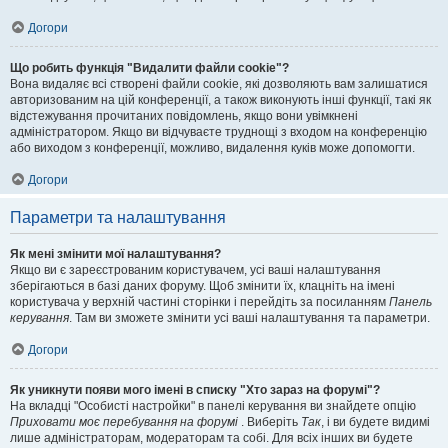
Догори
Що робить функція "Видалити файли cookie"?
Вона видаляє всі створені файли cookie, які дозволяють вам залишатися
авторизованим на цій конференції, а також виконують інші функції, такі як
відстежування прочитаних повідомлень, якщо вони увімкнені
адміністратором. Якщо ви відчуваєте труднощі з входом на конференцію
або виходом з конференції, можливо, видалення куків може допомогти.
Догори
Параметри та налаштування
Як мені змінити мої налаштування?
Якщо ви є зареєстрованим користувачем, усі ваші налаштування
зберігаються в базі даних форуму. Щоб змінити їх, клацніть на імені
користувача у верхній частині сторінки і перейдіть за посиланням
Панель
керування
. Там ви зможете змінити усі ваші налаштування та параметри.
Догори
Як уникнути появи мого імені в списку "Хто зараз на форумі"?
На вкладці "Особисті настройки" в панелі керування ви знайдете опцію
Приховати моє перебування на форумі
. Виберіть
Так
, і ви будете видимі
лише адміністраторам, модераторам та собі. Для всіх інших ви будете