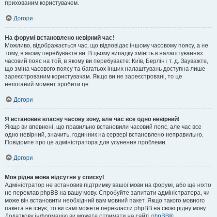
прихованим користувачем.
Догори
На форумі встановлено невірний час!
Можливо, відображається час, що відповідає іншому часовому поясу, а не
тому, в якому перебуваєте ви. В цьому випадку змініть в налаштуваннях
часовий пояс на той, в якому ви перебуваєте: Київ, Берлін і т. д. Зауважте,
що зміна часового поясу та багатьох інших налаштувань доступна лише
зареєстрованим користувачам. Якщо ви не зареєстровані, то це
непоганий момент зробити це.
Догори
Я встановив власну часову зону, але час все одно невірний!
Якщо ви впевнені, що правильно встановили часовий пояс, але час все
одно невірний, значить, годинник на сервері встановлено неправильно.
Повідомте про це адміністратора для усунення проблеми.
Догори
Моя рідна мова відсутня у списку!
Адміністратор не встановив підтримку вашої мови на форумі, або ще ніхто
не переклав phpBB на вашу мову. Спробуйте запитати адміністратора, чи
може він встановити необхідний вам мовний пакет. Якщо такого мовного
пакета не існує, то ви самі можете перекласти phpBB на свою рідну мову.
Додаткову інформацію ви можете отримати на сайті
phpBB
®.