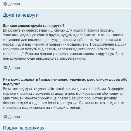
Догори
Друзі та недруги
Що таке список друзів та недругів?
Ви можете використовувати ці списки для інших учасників форуму.
Учасники, додані до списку друзів, будуть відображатись в вашій Панелі
керування для швидкого доступу до інформації про те, чи вони зараз в
мережі, і для відсилання їм приватних повідомлень. Повідомлення від цих
користувачів можуть виділятись, залежно від встановленого стилю
конференції. Якщо ви додали учасника в список ваших недругів, усі його
повідомлення буде приховано за замовчуванням.
Догори
Як я можу додавати / видаляти користувачів до мого списку друзів або
недругів?
Ви можете додавати учасників в свої списки двома способами. В профілі
кожного учасника є можливість додати його в список друзів або недругів.
Крім того, ви можете зробити це прямо з вашого особистого розділу,
безпосереднім введенням імені користувача. Ви також можете видаляти
учасників з ваших списків на тій самій сторінці.
Догори
Пошук по форумах