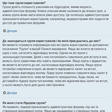
Що таке групи користувачів?
Групи ділять спільноту учасників на підрозділи, якими керують
адміністратори форуму. Кожен учасник може належати до кількох груп, а
кожна група може мати власні рівні доступу. Це полегшує адміністраторам
призначити кількох користувачів, наприклад, модераторами або надати їм
доступ до приватних форумів.
Догори
Де знаходяться групи користувачів і як мені приєднатись до них?
Ви можете отримати інформацію про всі групи користувачів за допомогою
посилання "Групи" в вашій Панелі керування. Якщо ви хочете вступити в
одну з них, натисніть відповідну кнопку. Однак не всі групи є
загальнодоступними. Деякі з них потребують схвалення для вступу в них,
можуть бути закритими або навіть прихованими. Якщо група є відкритою,
ви можете вступити до неї, натиснувши відповідну кнопку. Якщо група
потребує схвалення в групі, ви можете відправити запит на вступ,
натиснувши відповідну кнопку. Лідер групи повинен схвалити ваш запит в
групі і може запитати, чому ви бажаєте приєднатись. Будь ласка, не
діставайте лідера групи питаннями, чому він відхилив ваш запит на вступ,
у нього можуть бути для цього свої причини.
Догори
Як мені стати Лідером групи?
Як правило, лідерів призначають адміністратори форуму, під час їх
створення відповідної групи. Якщо ви зацікавлені у створенні групи, для