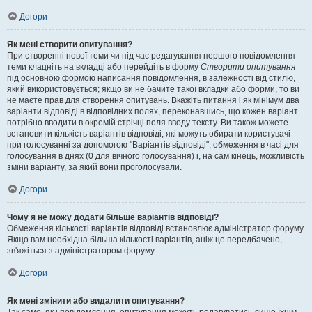
Догори
Як мені створити опитування?
При створенні нової теми чи під час редагування першого повідомлення
теми клацніть на вкладці або перейдіть в форму
Створити опитування
під основною формою написання повідомлення, в залежності від стилю,
який використовується; якщо ви не бачите такої вкладки або форми, то ви
не маєте прав для створення опитувань. Вкажіть питання і як мінімум два
варіанти відповіді в відповідних полях, переконавшись, що кожен варіант
потрібно вводити в окремій стрічці поля вводу тексту. Ви також можете
встановити кількість варіантів відповіді, які можуть обирати користувачі
при голосуванні за допомогою "Варіантів відповіді", обмеження в часі для
голосування в днях (0 для вічного голосування) і, на сам кінець, можливість
зміни варіанту, за який вони проголосували.
Догори
Чому я не можу додати більше варіантів відповіді?
Обмеження кількості варіантів відповіді встановлює адміністратор форуму.
Якщо вам необхідна більша кількості варіантів, аніж це передбачено,
зв'яжіться з адміністратором форуму.
Догори
Як мені змінити або видалити опитування?