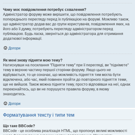
Чому моє повідомлення потребує схвалення?
Адміністратор форуму може вирішити, що повідомлення потребують
попереднього перегляду перед їх публікацією на форумі. Можливо також,
що адміністратор додав вас до групи користувачів, повідомлення яких, на
його або її думку, потребують перегляду адміністратором перед
публікацією. Будь ласка, зверніться до адміністратора для отримання
додаткової інформації.
Догори
Як мені знову підняти мою тему?
Натиснувши на посилання "Підняти тему" при її перегляді, ви "піднімете"
тему в верхню частину першої сторінки форуму. Якщо цього не
відбувається, то це означає, що можливість підняття тим могла бути
відключена, або час, який повинен пройти до повторного підняття теми,
ще не вийшов. Також можна підняти тему, просто відповівши на неї, однак
переконайтесь, що ви не порушуєте правила форуму, в якому
знаходитесь.
Догори
Форматування тексту і типи тем
Що таке BBCode?
BBCode - це особлива реалізація HTML, що пропонує великі можливості