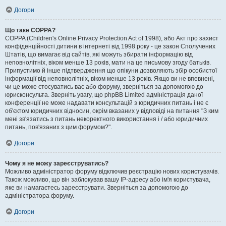
Догори
Що таке COPPA?
COPPA (Children's Online Privacy Protection Act of 1998), або Акт про захист
конфіденційності дитини в інтернеті від 1998 року - це закон Сполучених
Штатів, що вимагає від сайтів, які можуть збирати інформацію від
неповнолітніх, віком менше 13 років, мати на це письмову згоду батьків.
Припустимо й інше підтвердження що опікуни дозволяють збір особистої
інформації від неповнолітніх, віком менше 13 років. Якщо ви не впевнені,
чи це може стосуватись вас або форуму, зверніться за допомогою до
юрисконсульта. Зверніть увагу, що phpBB Limited адміністрація даної
конференції не може надавати консультацій з юридичних питань і не є
об'єктом юридичних відносин, окрім вказаних у відповіді на питання "З ким
мені зв'язатись з питань некоректного використання і / або юридичних
питань, пов'язаних з цим форумом?".
Догори
Чому я не можу зареєструватись?
Можливо адміністратор форуму відключив реєстрацію нових користувачів.
Також можливо, що він заблокував вашу IP-адресу або ім'я користувача,
яке ви намагаєтесь зареєструвати. Зверніться за допомогою до
адміністратора форуму.
Догори