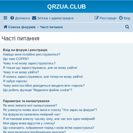
QRZUA.CLUB
Допомога
Зв'язок з адміністрацією
Реєстрація
Вхід
П
Список форумів
Часті питання
о
Часті питання
ш
у
Вхід на форум і реєстрація
Навіщо мені потрібно реєструватися?
к
Що таке COPPA?
Чому я не можу зареєструватись?
Я тільки що зареєструвався, але не можу увійти!
Чому я не можу увійти?
Я колись зареєструвався, але тепер не можу увійти!
Я забув пароль!
Чому мені постійно доводиться вводити ім’я і пароль?
Що робить функція "Видалити файли cookie"?
Параметри та налаштування
Як мені змінити мої налаштування?
Як уникнути появи мого імені в списку "Хто зараз на форумі"?
На форумі встановлено невірний час!
Я встановив власну часову зону, але час все одно невірний!
Моя рідна мова відсутня у списку!
Що означають зображення поряд з моїм ім'ям користувача?
Як мені включити відображення аватари?