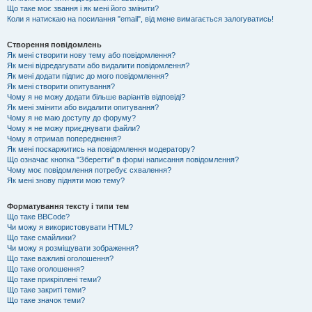
Що таке моє звання і як мені його змінити?
Коли я натискаю на посилання "email", від мене вимагається залогуватись!
Створення повідомлень
Як мені створити нову тему або повідомлення?
Як мені відредагувати або видалити повідомлення?
Як мені додати підпис до мого повідомлення?
Як мені створити опитування?
Чому я не можу додати більше варіантів відповіді?
Як мені змінити або видалити опитування?
Чому я не маю доступу до форуму?
Чому я не можу приєднувати файли?
Чому я отримав попередження?
Як мені поскаржитись на повідомлення модератору?
Що означає кнопка "Зберегти" в формі написання повідомлення?
Чому моє повідомлення потребує схвалення?
Як мені знову підняти мою тему?
Форматування тексту і типи тем
Що таке BBCode?
Чи можу я використовувати HTML?
Що таке смайлики?
Чи можу я розміщувати зображення?
Що таке важливі оголошення?
Що таке оголошення?
Що таке прикріплені теми?
Що таке закриті теми?
Що таке значок теми?