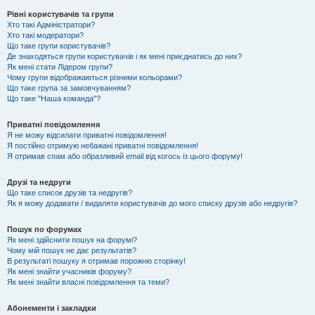
Рівні користувачів та групи
Хто такі Адміністратори?
Хто такі модератори?
Що таке групи користувачів?
Де знаходяться групи користувачів і як мені приєднатись до них?
Як мені стати Лідером групи?
Чому групи відображаються різними кольорами?
Що таке група за замовчуванням?
Що таке "Наша команда"?
Приватні повідомлення
Я не можу відсилати приватні повідомлення!
Я постійно отримую небажані приватні повідомлення!
Я отримав спам або образливий email від когось із цього форуму!
Друзі та недруги
Що таке список друзів та недругів?
Як я можу додавати / видаляти користувачів до мого списку друзів або недругів?
Пошук по форумах
Як мені здійснити пошук на форумі?
Чому мій пошук не дає результатів?
В результаті пошуку я отримав порожню сторінку!
Як мені знайти учасників форуму?
Як мені знайти власні повідомлення та теми?
Абонементи і закладки