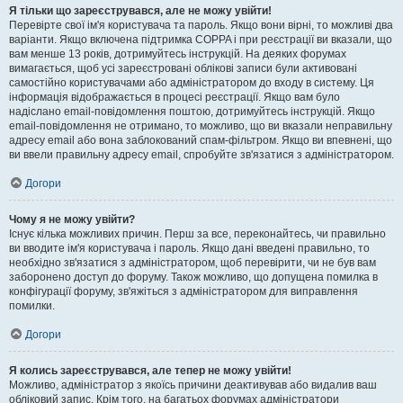
Я тільки що зареєструвався, але не можу увійти!
Перевірте свої ім'я користувача та пароль. Якщо вони вірні, то можливі два
варіанти. Якщо включена підтримка COPPA і при реєстрації ви вказали, що
вам менше 13 років, дотримуйтесь інструкцій. На деяких форумах
вимагається, щоб усі зареєстровані облікові записи були активовані
самостійно користувачами або адміністратором до входу в систему. Ця
інформація відображається в процесі реєстрації. Якщо вам було
надіслано email-повідомлення поштою, дотримуйтесь інструкцій. Якщо
email-повідомлення не отримано, то можливо, що ви вказали неправильну
адресу email або вона заблокований спам-фільтром. Якщо ви впевнені, що
ви ввели правильну адресу email, спробуйте зв'язатися з адміністратором.
Догори
Чому я не можу увійти?
Існує кілька можливих причин. Перш за все, переконайтесь, чи правильно
ви вводите ім'я користувача і пароль. Якщо дані введені правильно, то
необхідно зв'язатися з адміністратором, щоб перевірити, чи не був вам
заборонено доступ до форуму. Також можливо, що допущена помилка в
конфігурації форуму, зв'яжіться з адміністратором для виправлення
помилки.
Догори
Я колись зареєструвався, але тепер не можу увійти!
Можливо, адміністратор з якоїсь причини деактивував або видалив ваш
обліковий запис. Крім того, на багатьох форумах адміністратори