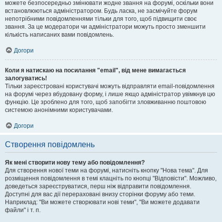
можете безпосередньо змінювати жодне звання на форумі, оскільки вони
встановлюються адміністратором. Будь ласка, не засмічуйте форум
непотрібними повідомленнями тільки для того, щоб підвищити своє
звання. За це модератори чи адміністратори можуть просто зменшити
кількість написаних вами повідомлень.
Догори
Коли я натискаю на посилання "email", від мене вимагається
залогуватись!
Тільки зареєстровані користувачі можуть відправляти email-повідомлення
на форумі через вбудовану форму, і лише якщо адміністратор увімкнув цю
функцію. Це зроблено для того, щоб запобігти зловживанню поштовою
системою анонімними користувачами.
Догори
Створення повідомлень
Як мені створити нову тему або повідомлення?
Для створення нової теми на форумі, натисніть кнопку "Нова тема". Для
розміщення повідомлення в темі клацніть по кнопці "Відповісти". Можливо,
доведеться зареєструватися, перш ніж відправити повідомлення.
Доступні для вас дії перераховані внизу сторінки форуму або теми.
Наприклад: "Ви можете створювати нові теми", "Ви можете додавати
файли" і т. п.