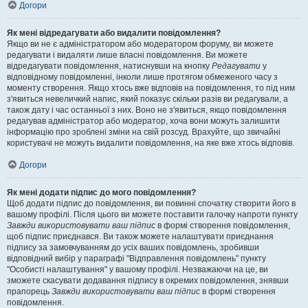
Догори
Як мені відредагувати або видалити повідомлення?
Якщо ви не є адміністратором або модератором форуму, ви можете
редагувати і видаляти лише власні повідомлення. Ви можете
відредагувати повідомлення, натиснувши на кнопку
Редагувати
у
відповідному повідомленні, інколи лише протягом обмеженого часу з
моменту створення. Якщо хтось вже відповів на повідомлення, то під ним
з'явиться невеличкий напис, який показує скільки разів ви редагували, а
також дату і час останньої з них. Воно не з'явиться, якщо повідомлення
редагував адміністратор або модератор, хоча вони можуть залишити
інформацію про зроблені зміни на свій розсуд. Врахуйте, що звичайні
користувачі не можуть видалити повідомлення, на яке вже хтось відповів.
Догори
Як мені додати підпис до мого повідомлення?
Щоб додати підпис до повідомлення, ви повинні спочатку створити його в
вашому профілі. Після цього ви можете поставити галочку напроти пункту
Завжди використовувати ваш підпис
в формі створення повідомлення,
щоб підпис приєднався. Ви також можете налаштувати приєднання
підпису за замовчуванням до усіх ваших повідомлень, зробивши
відповідний вибір у параграфі "Відправлення повідомлень" пункту
"Особисті налаштування" у вашому профілі. Незважаючи на це, ви
зможете скасувати додавання підпису в окремих повідомлення, знявши
прапорець
Завжди використовувати ваш підпис
в формі створення
повідомлення.