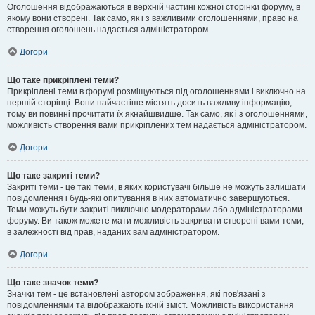
Оголошення відображаються в верхній частині кожної сторінки форуму, в
якому вони створені. Так само, як і з важливими оголошеннями, право на
створення оголошень надається адміністратором.
Догори
Що таке прикріплені теми?
Прикріплені теми в форумі розміщуються під оголошеннями і виключно на
першій сторінці. Вони найчастіше містять досить важливу інформацію,
тому ви повинні прочитати їх якнайшвидше. Так само, як і з оголошеннями,
можливість створення вами прикріплених тем надається адміністратором.
Догори
Що таке закриті теми?
Закриті теми - це такі теми, в яких користувачі більше не можуть залишати
повідомлення і будь-які опитування в них автоматично завершуються.
Теми можуть бути закриті виключно модераторами або адміністраторами
форуму. Ви також можете мати можливість закривати створені вами теми,
в залежності від прав, наданих вам адміністратором.
Догори
Що таке значок теми?
Значки тем - це встановлені автором зображення, які пов'язані з
повідомленнями та відображають їхній зміст. Можливість використання