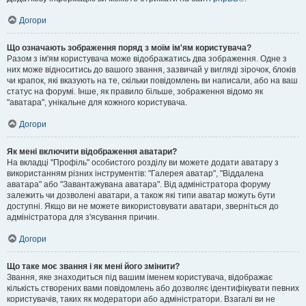
Догори
Що означають зображення поряд з моїм ім'ям користувача?
Разом з ім'ям користувача може відображатись два зображення. Одне з
них може відноситись до вашого звання, зазвичай у вигляді зірочок, блоків
чи крапок, які вказують на те, скільки повідомлень ви написали, або на ваш
статус на форумі. Інше, як правило більше, зображення відомо як
"аватара", унікальне для кожного користувача.
Догори
Як мені включити відображення аватари?
На вкладці "Профіль" особистого розділу ви можете додати аватару з
використанням різних інструментів: "Галерея аватар", "Віддалена
аватара" або "Завантажувана аватара". Від адміністратора форуму
залежить чи дозволені аватари, а також які типи аватар можуть бути
доступні. Якщо ви не можете використовувати аватари, зверніться до
адміністратора для з'ясування причин.
Догори
Що таке моє звання і як мені його змінити?
Звання, яке знаходиться під вашим іменем користувача, відображає
кількість створених вами повідомлень або дозволяє ідентифікувати певних
користувачів, таких як модератори або адміністратори. Взагалі ви не