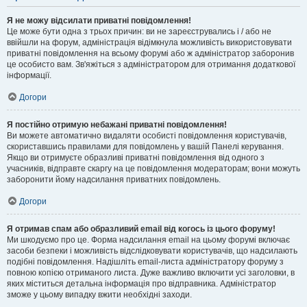
Я не можу відсилати приватні повідомлення!
Це може бути одна з трьох причин: ви не зареєструвались і / або не
ввійшли на форум, адміністрація відімкнула можливість використовувати
приватні повідомлення на всьому форумі або ж адміністратор заборонив
це особисто вам. Зв'яжіться з адміністратором для отримання додаткової
інформації.
Догори
Я постійно отримую небажані приватні повідомлення!
Ви можете автоматично видаляти особисті повідомлення користувачів,
скориставшись правилами для повідомлень у вашій Панелі керування.
Якщо ви отримуєте образливі приватні повідомлення від одного з
учасників, відправте скаргу на це повідомлення модераторам; вони можуть
заборонити йому надсилання приватних повідомлень.
Догори
Я отримав спам або образливий email від когось із цього форуму!
Ми шкодуємо про це. Форма надсилання email на цьому форумі включає
засоби безпеки і можливість відслідковувати користувачів, що надсилають
подібні повідомлення. Надішліть email-листа адміністратору форуму з
повною копією отриманого листа. Дуже важливо включити усі заголовки, в
яких міститься детальна інформація про відправника. Адміністратор
зможе у цьому випадку вжити необхідні заходи.