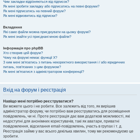
Чим закладки відрізняються від підписок?
Як мені зробити закладку або підписатись на певні форуми?
Як мені підписатись на певний форум?
Як мені відмовитись від підписки?
Вкладення
Які саме файли можна приєднувати на цьому форумі?
Як мені знайти усі приєднані мною файли?
Інформація про phpBB
Хто створив цей форум?
Чому на форумі немає функції X?
З ким мені зв'язатись з питань некоректного використання і / або юридичних
питань, пов'язаних з цим форумом?
Як мені зв'язатися з адміністратором конференції?
Вхід на форум і реєстрація
Навіщо мені потрібно реєструватися?
Ви можете цього і не робити. Все залежить від того, як вирішив
адміністратор форуму, чи потрібно вам реєструватись для розміщення
повідомлень, чи ні. Проте реєстрація дає вам додаткові можливості, які
недоступні для анонімних користувачів, такі як аватари, приватні
повідомлення, відсилання email-повідомлень, участь в групах і т. д.
Реєстрація займе у вас всього декілька хвилин, тому ми рекомендуємо це
зробити.