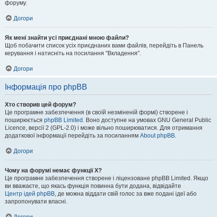
форуму.
Догори
Як мені знайти усі приєднані мною файли?
Щоб побачити список усіх приєднаних вами файлів, перейдіть в Панель
керування і натисніть на посилання "Вкладення".
Догори
Інформація про phpBB
Хто створив цей форум?
Це програмне забезпечення (в своїй незміненій формі) створене і
поширюється
phpBB Limited
. Воно доступне на умовах GNU General Public
Licence, версії 2 (GPL-2.0) і може вільно поширюватися. Для отримання
додаткової інформації перейдіть за посиланням
About phpBB
.
Догори
Чому на форумі немає функції X?
Це програмне забезпечення створене і ліцензоване phpBB Limited. Якщо
ви вважаєте, що якась функція повинна бути додана, відвідайте
Центр ідей phpBB
, де можна віддати свій голос за вже подані ідеї або
запропонувати власні.