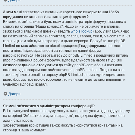
Догори
З ким мені зв'язатись з питань некоректного використання і / або
юридичних питань, пов'язаних з цим форумом?
Ви можете зв'язатися з будь-яким з адміністраторів форуму, вказаних в
списку на сторінці "Наша команда". Якщо ви не отримаєте відповіді,
зв'яжіться з власником домену (введіть
whois lookup
) або, у випадку, якщо
це безкоштовний сервіс (наприклад, chat.ru, Yahoo!, free.fr, f2s.com і т. п.), з
керівництвом або адміністратором цього сервера. Врахуйте, що phpBB
Limited
не має абсолютно ніякої юрисдикції над форумом
і не може
нести ніякої відповідальності за те, ким і як даний форум
використовується. Не звертайтесь до phpBB Limited з юридичних питань
(про припинення роботи форуму, відповідальності за нього і т. д.), які
безпосередньо не стосуються
до сайту phpBB.com або які частково
належать до програмного забезпечення phpBB Limited. Якщо ж ви все-
таки надішлете email на адресу phpBB Limited з приводу використання
цього форуму
третьою стороною
, то не чекайте детальної відповіді чи
будь-якої відповіді взагалі.
Догори
Як мені зв'язатися з адміністратором конференції?
Всі користувачі даного форуму можуть використовувати відповідну форму
на сторінці "Зв'язатися з адміністрацією", якщо дана функція включена
адміністратором.
Зареєстровані користувачі також можуть скористатися контактами на
сторінці "Наша команда".