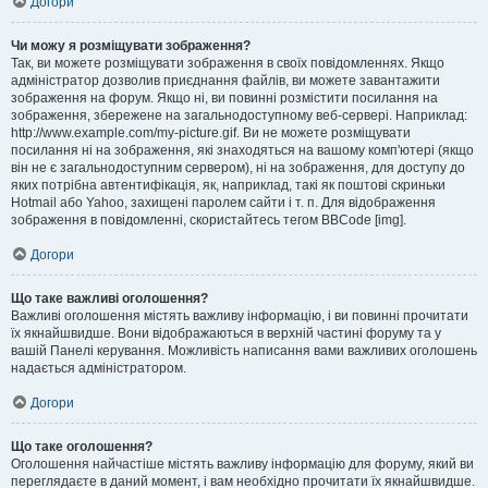
Догори
Чи можу я розміщувати зображення?
Так, ви можете розміщувати зображення в своїх повідомленнях. Якщо
адміністратор дозволив приєднання файлів, ви можете завантажити
зображення на форум. Якщо ні, ви повинні розмістити посилання на
зображення, збережене на загальнодоступному веб-сервері. Наприклад:
http://www.example.com/my-picture.gif. Ви не можете розміщувати
посилання ні на зображення, які знаходяться на вашому комп'ютері (якщо
він не є загальнодоступним сервером), ні на зображення, для доступу до
яких потрібна автентифікація, як, наприклад, такі як поштові скриньки
Hotmail або Yahoo, захищені паролем сайти і т. п. Для відображення
зображення в повідомленні, скористайтесь тегом BBCode [img].
Догори
Що таке важливі оголошення?
Важливі оголошення містять важливу інформацію, і ви повинні прочитати
їх якнайшвидше. Вони відображаються в верхній частині форуму та у
вашій Панелі керування. Можливість написання вами важливих оголошень
надається адміністратором.
Догори
Що таке оголошення?
Оголошення найчастіше містять важливу інформацію для форуму, який ви
переглядаєте в даний момент, і вам необхідно прочитати їх якнайшвидше.