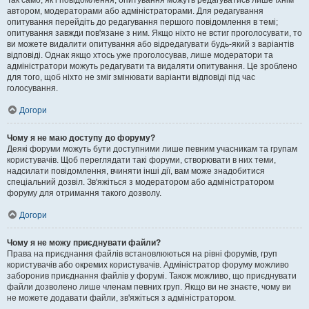
Так само, як і повідомлення, опитування можуть редагуватись лише їхнім
автором, модераторами або адміністраторами. Для редагування
опитування перейдіть до редагування першого повідомлення в темі;
опитування завжди пов'язане з ним. Якщо ніхто не встиг проголосувати, то
ви можете видалити опитування або відредагувати будь-який з варіантів
відповіді. Однак якщо хтось уже проголосував, лише модератори та
адміністратори можуть редагувати та видаляти опитування. Це зроблено
для того, щоб ніхто не зміг змінювати варіанти відповіді під час
голосування.
Догори
Чому я не маю доступу до форуму?
Деякі форуми можуть бути доступними лише певним учасникам та групам
користувачів. Щоб переглядати такі форуми, створювати в них теми,
надсилати повідомлення, вчиняти інші дії, вам може знадобитися
спеціальний дозвіл. Зв'яжіться з модератором або адміністратором
форуму для отримання такого дозволу.
Догори
Чому я не можу приєднувати файли?
Права на приєднання файлів встановлюються на рівні форумів, груп
користувачів або окремих користувачів. Адміністратор форуму можливо
заборонив приєднання файлів у форумі. Також можливо, що приєднувати
файли дозволено лише членам певних груп. Якщо ви не знаєте, чому ви
не можете додавати файли, зв'яжіться з адміністратором.