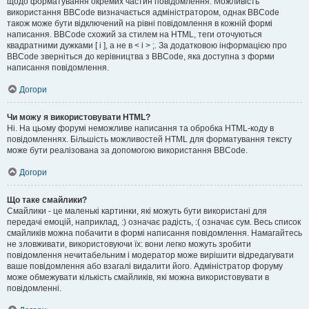
щодо форматування окремих частин повідомлення. Можливість
використання BBCode визначається адміністратором, однак BBCode
також може бути відключений на рівні повідомлення в кожній формі
написання. BBCode схожий за стилем на HTML, теги оточуються
квадратними дужками [ і ], а не в < і > ;. За додатковою інформацією про
BBCode зверніться до керівництва з BBCode, яка доступна з форми
написання повідомлення.
Догори
Чи можу я використовувати HTML?
Ні. На цьому форумі неможливе написання та обробка HTML-коду в
повідомленнях. Більшість можливостей HTML для форматування тексту
може бути реалізована за допомогою використання BBCode.
Догори
Що таке смайлики?
Смайлики - це маленькі картинки, які можуть бути використані для
передачі емоцій, наприклад, :) означає радість, :( означає сум. Весь список
смайликів можна побачити в формі написання повідомлення. Намагайтесь
не зловживати, використовуючи їх: вони легко можуть зробити
повідомлення нечитабельним і модератор може вирішити відредагувати
ваше повідомлення або взагалі видалити його. Адміністратор форуму
може обмежувати кількість смайликів, які можна використовувати в
повідомленні.