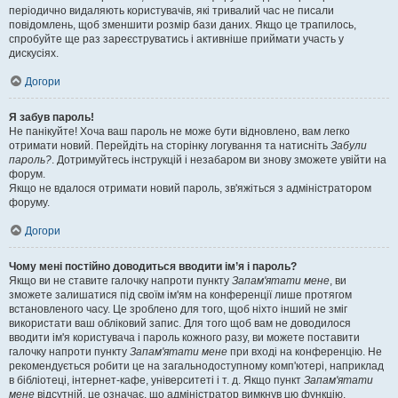
періодично видаляють користувачів, які тривалий час не писали
повідомлень, щоб зменшити розмір бази даних. Якщо це трапилось,
спробуйте ще раз зареєструватись і активніше приймати участь у
дискусіях.
Догори
Я забув пароль!
Не панікуйте! Хоча ваш пароль не може бути відновлено, вам легко
отримати новий. Перейдіть на сторінку логування та натисніть
Забули
пароль?
. Дотримуйтесь інструкцій і незабаром ви знову зможете увійти на
форум.
Якщо не вдалося отримати новий пароль, зв'яжіться з адміністратором
форуму.
Догори
Чому мені постійно доводиться вводити ім’я і пароль?
Якщо ви не ставите галочку напроти пункту
Запам'ятати мене
, ви
зможете залишатися під своїм ім'ям на конференції лише протягом
встановленого часу. Це зроблено для того, щоб ніхто інший не зміг
використати ваш обліковий запис. Для того щоб вам не доводилося
вводити ім'я користувача і пароль кожного разу, ви можете поставити
галочку напроти пункту
Запам'ятати мене
при вході на конференцію. Не
рекомендується робити це на загальнодоступному комп'ютері, наприклад
в бібліотеці, інтернет-кафе, університеті і т. д. Якщо пункт
Запам'ятати
мене
відсутній, це означає, що адміністратор вимкнув цю функцію.