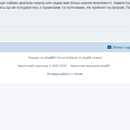
ація займає декілька секунд але надає вам більш широкі можливості. Адмініст
йтесь що ви погоджуєтесь з правилами та політиками, які прийняті на форумі.
Зв'язок з а
Працює на
phpBB
® Forum Software © phpBB Limited
Український переклад © 2005-2020
Українська підтримка phpBB
Конфіденційність
|
Умови