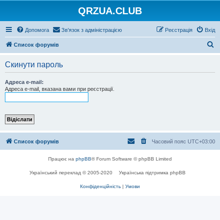
QRZUA.CLUB
Допомога
Зв'язок з адміністрацією
Реєстрація
Вхід
П
Список форумів
о
Скинути пароль
ш
у
Адреса e-mail:
Адреса e-mail, вказана вами при реєстрації.
к
Список форумів
Часовий пояс
UTC+03:00
Працює на
phpBB
® Forum Software © phpBB Limited
Український переклад © 2005-2020
Українська підтримка phpBB
Конфіденційність
|
Умови