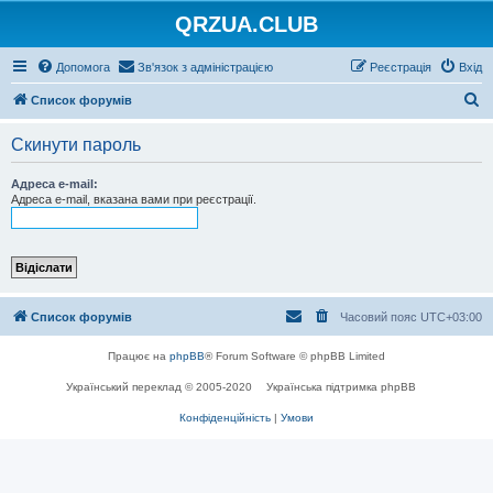
QRZUA.CLUB
Допомога
Зв'язок з адміністрацією
Реєстрація
Вхід
П
Список форумів
о
Скинути пароль
ш
у
Адреса e-mail:
Адреса e-mail, вказана вами при реєстрації.
к
Список форумів
Часовий пояс
UTC+03:00
Працює на
phpBB
® Forum Software © phpBB Limited
Український переклад © 2005-2020
Українська підтримка phpBB
Конфіденційність
|
Умови