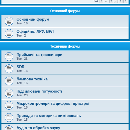
1
6
7
8
9
…
Основний форум
Основний форум
Тем:
16
Офіційно. ЛРУ, ВРЛ
Тем:
2
Технічний форум
Приймачі та трансивери
Тем:
33
SDR
Тем:
13
Лампова техніка
Тем:
16
Підсилювачі потужності
Тем:
23
Мікроконтролери та цифрові пристрої
Тем:
18
Прилади та методика вимірювань
Тем:
15
Аудіо та обробка звуку