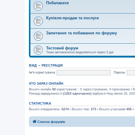
Побалакати
Купівля-продаж та послуги
Запитання та побажання по форуму
Тестовий форум
Теми автоматично видаляються через 3 дні
ВХІД
•
РЕЄСТРАЦІЯ
Ім'я користувача:
Пароль:
ХТО ЗАРАЗ ОНЛАЙН
Всього онлайн
50
користувачів :: 0 зареєстрованих, 0 прихованих і 
Рекорд відвідуваності
(1253 одночасно)
відбувся Нед липня 26, 202
СТАТИСТИКА
Всього повідомлень:
6274
• Всього тем:
273
• Всього учасників
455
•
Список форумів