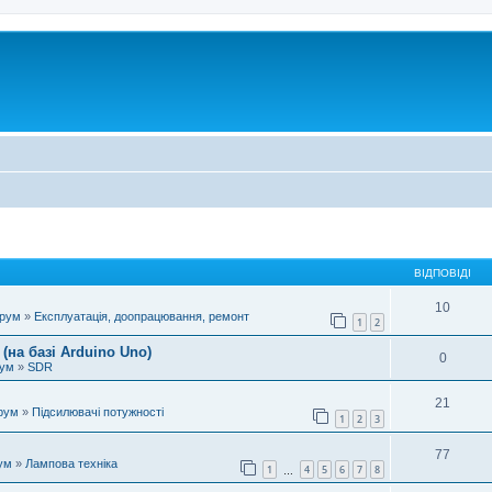
ВІДПОВІДІ
10
орум
»
Експлуатація, доопрацювання, ремонт
1
2
(на базі Arduino Uno)
0
рум
»
SDR
21
рум
»
Підсилювачі потужності
1
2
3
77
ум
»
Лампова техніка
1
4
5
6
7
8
…