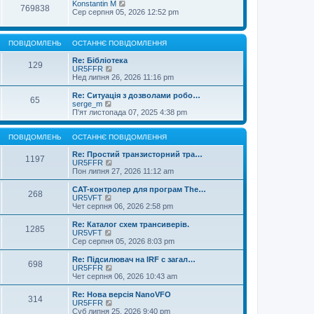
Konstantin M
769838
Сер серпня 05, 2026 12:52 pm
ПОВІДОМЛЕНЬ
ОСТАННЄ ПОВІДОМЛЕННЯ
Re: Бібліотека
129
П
UR5FFR
е
Нед липня 26, 2026 11:16 pm
р
е
Re: Ситуація з дозволами робо…
65
г
П
serge_m
л
е
П'ят листопада 07, 2025 4:38 pm
я
р
н
е
у
г
ПОВІДОМЛЕНЬ
ОСТАННЄ ПОВІДОМЛЕННЯ
т
л
и
я
Re: Простий транзисторний тра…
1197
о
н
П
UR5FFR
с
у
е
Пон липня 27, 2026 11:12 am
т
т
р
а
и
е
CAT-контролер для програм The…
268
н
о
г
П
UR5VFT
н
с
л
е
Чет серпня 06, 2026 2:58 pm
є
т
я
р
п
а
н
е
Re: Каталог схем трансиверів.
о
1285
н
у
г
П
UR5VFT
в
н
т
л
е
Сер серпня 05, 2026 8:03 pm
і
є
и
я
р
д
п
о
н
е
Re: Підсилювач на IRF с загал…
о
о
с
698
у
г
П
UR5FFR
м
в
т
т
л
е
Чет серпня 06, 2026 10:43 am
л
і
а
и
я
р
е
д
н
о
н
е
Re: Нова версія NanoVFO
н
о
н
с
314
у
г
П
UR5FFR
н
м
є
т
т
л
е
Суб липня 25, 2026 9:40 pm
я
л
п