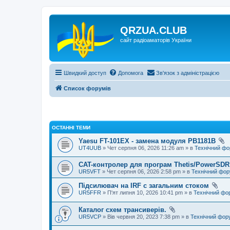
QRZUA.CLUB
сайт радіоаматорів України
Швидкий доступ
Допомога
Зв'язок з адміністрацією
Список форумів
ОСТАННІ ТЕМИ
Yaesu FT-101EX - замена модуля PB1181B
UT4UUB
» Чет серпня 06, 2026 11:26 am » в
Технічний ф
CAT-контролер для програм Thetis/PowerSDR 
UR5VFT
» Чет серпня 06, 2026 2:58 pm » в
Технічний фо
Підсилювач на IRF с загальним стоком
UR5FFR
» П'ят липня 10, 2026 10:41 pm » в
Технічний фо
Каталог схем трансиверів.
UR5VCP
» Вів червня 20, 2023 7:38 pm » в
Технічний фор