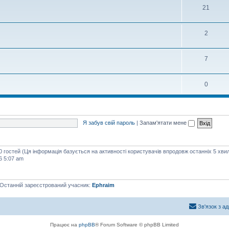
21
2
7
0
Я забув свій пароль
|
Запам'ятати мене
50 гостей (Ця інформація базується на активності користувачів впродовж останніх 5 хви
6 5:07 am
 Останній зареєстрований учасник:
Ephraim
Зв'язок з а
Працює на
phpBB
® Forum Software © phpBB Limited