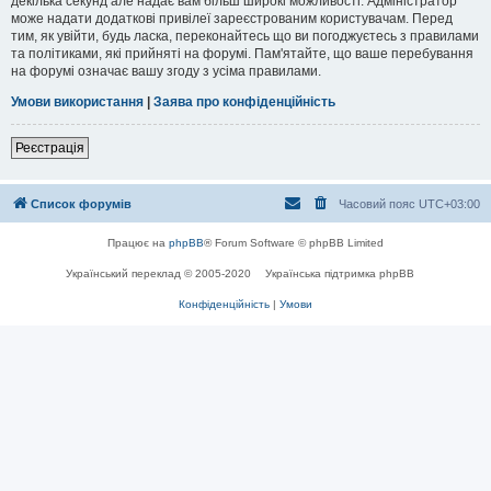
декілька секунд але надає вам більш широкі можливості. Адміністратор
може надати додаткові привілеї зареєстрованим користувачам. Перед
тим, як увійти, будь ласка, переконайтесь що ви погоджуєтесь з правилами
та політиками, які прийняті на форумі. Пам'ятайте, що ваше перебування
на форумі означає вашу згоду з усіма правилами.
Умови використання
|
Заява про конфіденційність
Реєстрація
Список форумів
Часовий пояс
UTC+03:00
Працює на
phpBB
® Forum Software © phpBB Limited
Український переклад © 2005-2020
Українська підтримка phpBB
Конфіденційність
|
Умови