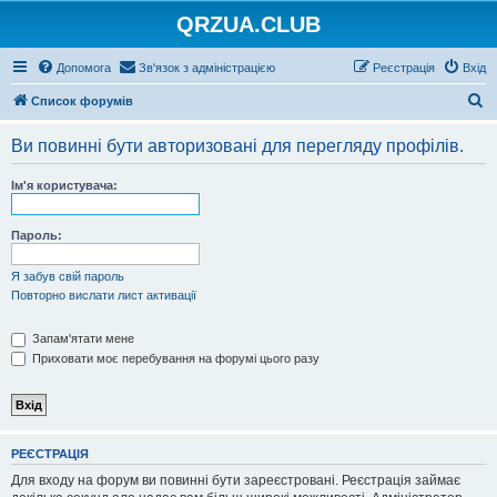
QRZUA.CLUB
Допомога
Зв'язок з адміністрацією
Реєстрація
Вхід
П
Список форумів
о
Ви повинні бути авторизовані для перегляду профілів.
ш
у
Ім'я користувача:
к
Пароль:
Я забув свій пароль
Повторно вислати лист активації
Запам'ятати мене
Приховати моє перебування на форумі цього разу
РЕЄСТРАЦІЯ
Для входу на форум ви повинні бути зареєстровані. Реєстрація займає