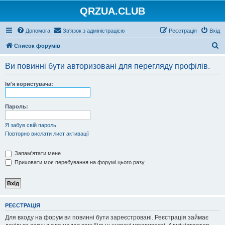
QRZUA.CLUB
Допомога
Зв'язок з адміністрацією
Реєстрація
Вхід
П
Список форумів
о
Ви повинні бути авторизовані для перегляду профілів.
ш
у
Ім'я користувача:
к
Пароль:
Я забув свій пароль
Повторно вислати лист активації
Запам'ятати мене
Приховати моє перебування на форумі цього разу
РЕЄСТРАЦІЯ
Для входу на форум ви повинні бути зареєстровані. Реєстрація займає