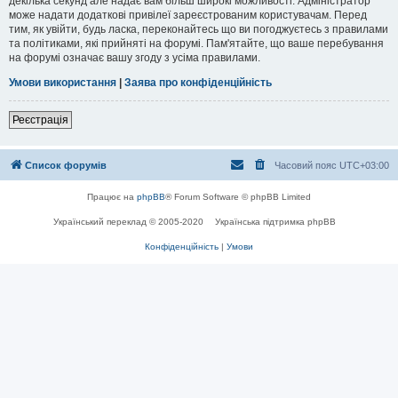
декілька секунд але надає вам більш широкі можливості. Адміністратор
може надати додаткові привілеї зареєстрованим користувачам. Перед
тим, як увійти, будь ласка, переконайтесь що ви погоджуєтесь з правилами
та політиками, які прийняті на форумі. Пам'ятайте, що ваше перебування
на форумі означає вашу згоду з усіма правилами.
Умови використання
|
Заява про конфіденційність
Реєстрація
Список форумів
Часовий пояс
UTC+03:00
Працює на
phpBB
® Forum Software © phpBB Limited
Український переклад © 2005-2020
Українська підтримка phpBB
Конфіденційність
|
Умови