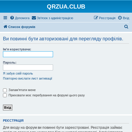
QRZUA.CLUB
Допомога
Зв'язок з адміністрацією
Реєстрація
Вхід
П
Список форумів
о
Ви повинні бути авторизовані для перегляду профілів.
ш
у
Ім'я користувача:
к
Пароль:
Я забув свій пароль
Повторно вислати лист активації
Запам'ятати мене
Приховати моє перебування на форумі цього разу
РЕЄСТРАЦІЯ
Для входу на форум ви повинні бути зареєстровані. Реєстрація займає