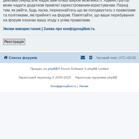
декілька секунд але надає вам більш широкі можливості. Адміністратор
може надати додаткові привілеї зареєстрованим користувачам. Перед
тим, як увійти, будь ласка, переконайтесь що ви погоджуєтесь з правилами
та політиками, які прийняті на форумі. Пам'ятайте, що ваше перебування
на форумі означає вашу згоду з усіма правилами.
Умови використання
|
Заява про конфіденційність
Реєстрація
Список форумів
Часовий пояс
UTC+03:00
Працює на
phpBB
® Forum Software © phpBB Limited
Український переклад © 2005-2020
Українська підтримка phpBB
Конфіденційність
|
Умови