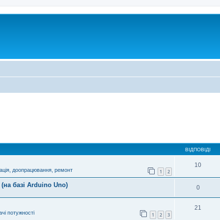
ВІДПОВІДІ
10
ація, доопрацювання, ремонт
1
2
(на базі Arduino Uno)
0
21
чі потужності
1
2
3