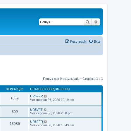
Пошук
Розширений по
Реєстрація
Вхід
Пошук дав 9 результатів • Сторінка
1
з
1
ПЕРЕГЛЯДИ
ОСТАННЄ ПОВІДОМЛЕННЯ
UR5FFR
1059
Чет серпня 06, 2026 10:19 pm
UR5VFT
309
Чет серпня 06, 2026 2:58 pm
UR5FFR
13986
Чет серпня 06, 2026 10:43 am