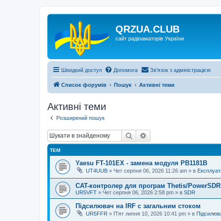
QRZUA.CLUB
сайт радіоаматорів України
Швидкий доступ
Допомога
Зв'язок з адміністрацією
Список форумів
Пошук
Активні теми
Активні теми
Розширений пошук
Пошук
Розширений пошук
ТЕМ
Yaesu FT-101EX - замена модуля PB1181B
UT4UUB
»
Чет серпня 06, 2026 11:26 am
» в
Експлуат
CAT-контролер для програм Thetis/PowerSDR 
UR5VFT
»
Чет серпня 06, 2026 2:58 pm
» в
SDR
Підсилювач на IRF с загальним стоком
UR5FFR
»
П'ят липня 10, 2026 10:41 pm
» в
Підсилюва