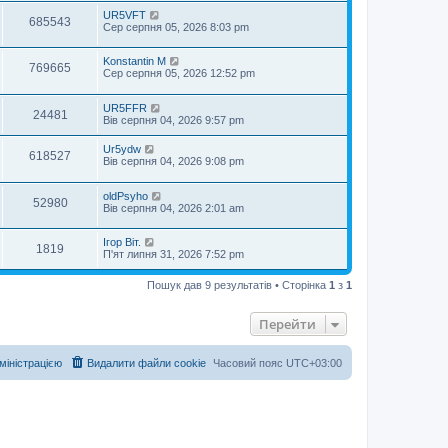
UR5VFT
685543
Сер серпня 05, 2026 8:03 pm
Konstantin M
769665
Сер серпня 05, 2026 12:52 pm
UR5FFR
24481
Вів серпня 04, 2026 9:57 pm
Ur5ydw
618527
Вів серпня 04, 2026 9:08 pm
oldPsyho
52980
Вів серпня 04, 2026 2:01 am
Ігор Віт.
1819
П'ят липня 31, 2026 7:52 pm
Пошук дав 9 результатів • Сторінка
1
з
1
Перейти
дміністрацією
Видалити файли cookie
Часовий пояс
UTC+03:00