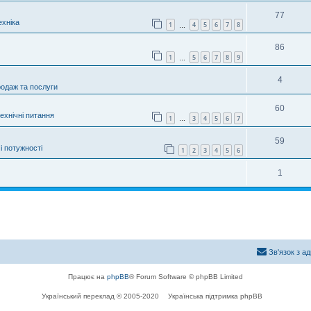
77
хніка
1
4
5
6
7
8
…
86
1
5
6
7
8
9
…
4
родаж та послуги
60
технічні питання
1
3
4
5
6
7
…
59
і потужності
1
2
3
4
5
6
1
Зв'язок з а
Працює на
phpBB
® Forum Software © phpBB Limited
Український переклад © 2005-2020
Українська підтримка phpBB