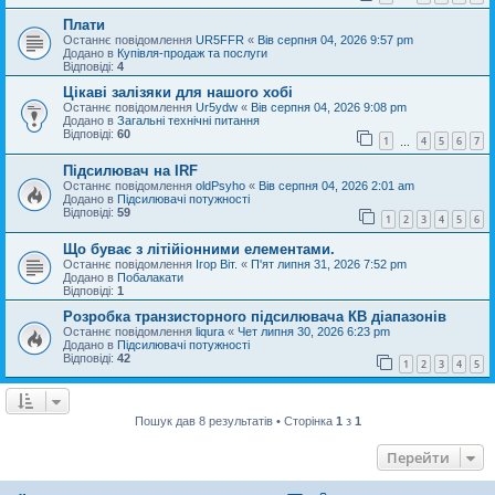
Плати
Останнє повідомлення
UR5FFR
«
Вів серпня 04, 2026 9:57 pm
Додано в
Купівля-продаж та послуги
Відповіді:
4
Цікаві залізяки для нашого хобі
Останнє повідомлення
Ur5ydw
«
Вів серпня 04, 2026 9:08 pm
Додано в
Загальні технічні питання
Відповіді:
60
1
4
5
6
7
…
Підсилювач на IRF
Останнє повідомлення
oldPsyho
«
Вів серпня 04, 2026 2:01 am
Додано в
Підсилювачі потужності
Відповіді:
59
1
2
3
4
5
6
Що буває з літійіонними елементами.
Останнє повідомлення
Ігор Віт.
«
П'ят липня 31, 2026 7:52 pm
Додано в
Побалакати
Відповіді:
1
Розробка транзисторного підсилювача КВ діапазонів
Останнє повідомлення
liqura
«
Чет липня 30, 2026 6:23 pm
Додано в
Підсилювачі потужності
Відповіді:
42
1
2
3
4
5
Пошук дав 8 результатів • Сторінка
1
з
1
Перейти