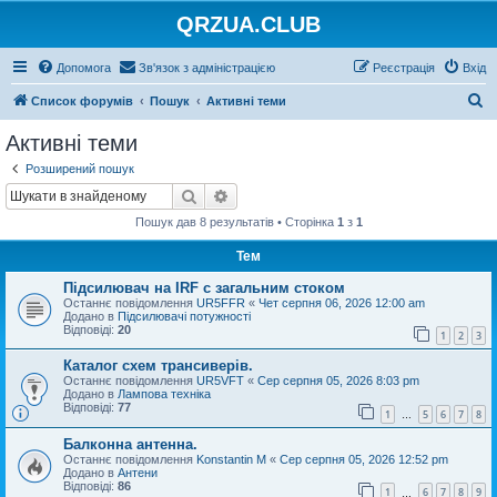
QRZUA.CLUB
Допомога
Зв'язок з адміністрацією
Реєстрація
Вхід
П
Список форумів
Пошук
Активні теми
о
Активні теми
ш
Розширений пошук
у
Пошук
Розширений пошук
к
Пошук дав 8 результатів • Сторінка
1
з
1
Тем
Підсилювач на IRF с загальним стоком
Останнє повідомлення
UR5FFR
«
Чет серпня 06, 2026 12:00 am
Додано в
Підсилювачі потужності
Відповіді:
20
1
2
3
Каталог схем трансиверів.
Останнє повідомлення
UR5VFT
«
Сер серпня 05, 2026 8:03 pm
Додано в
Лампова техніка
Відповіді:
77
1
5
6
7
8
…
Балконна антенна.
Останнє повідомлення
Konstantin M
«
Сер серпня 05, 2026 12:52 pm
Додано в
Антени
Відповіді:
86
1
6
7
8
9
…