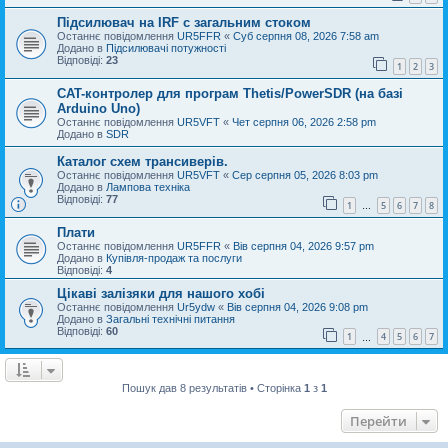
Підсилювач на IRF с загальним стоком
Останнє повідомлення
UR5FFR
«
Суб серпня 08, 2026 7:58 am
Додано в
Підсилювачі потужності
Відповіді:
23
1
2
3
CAT-контролер для програм Thetis/PowerSDR (на базі
Arduino Uno)
Останнє повідомлення
UR5VFT
«
Чет серпня 06, 2026 2:58 pm
Додано в
SDR
Каталог схем трансиверів.
Останнє повідомлення
UR5VFT
«
Сер серпня 05, 2026 8:03 pm
Додано в
Лампова техніка
Відповіді:
77
1
5
6
7
8
…
Плати
Останнє повідомлення
UR5FFR
«
Вів серпня 04, 2026 9:57 pm
Додано в
Купівля-продаж та послуги
Відповіді:
4
Цікаві залізяки для нашого хобі
Останнє повідомлення
Ur5ydw
«
Вів серпня 04, 2026 9:08 pm
Додано в
Загальні технічні питання
Відповіді:
60
1
4
5
6
7
…
Пошук дав 8 результатів • Сторінка
1
з
1
Перейти