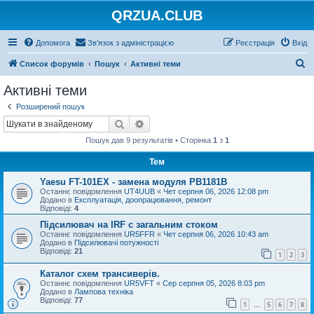
QRZUA.CLUB
Допомога
Зв'язок з адміністрацією
Реєстрація
Вхід
П
Список форумів
Пошук
Активні теми
о
Активні теми
ш
Розширений пошук
у
Пошук
Розширений пошук
к
Пошук дав 9 результатів • Сторінка
1
з
1
Тем
Yaesu FT-101EX - замена модуля PB1181B
Останнє повідомлення
UT4UUB
«
Чет серпня 06, 2026 12:08 pm
Додано в
Експлуатація, доопрацювання, ремонт
Відповіді:
4
Підсилювач на IRF с загальним стоком
Останнє повідомлення
UR5FFR
«
Чет серпня 06, 2026 10:43 am
Додано в
Підсилювачі потужності
Відповіді:
21
1
2
3
Каталог схем трансиверів.
Останнє повідомлення
UR5VFT
«
Сер серпня 05, 2026 8:03 pm
Додано в
Лампова техніка
Відповіді:
77
1
5
6
7
8
…