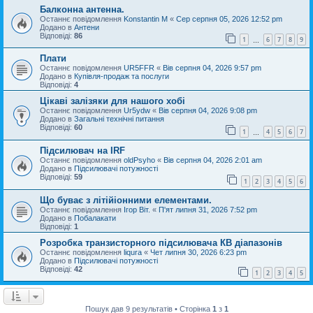
Балконна антенна.
Останнє повідомлення
Konstantin M
«
Сер серпня 05, 2026 12:52 pm
Додано в
Антени
Відповіді:
86
1
6
7
8
9
…
Плати
Останнє повідомлення
UR5FFR
«
Вів серпня 04, 2026 9:57 pm
Додано в
Купівля-продаж та послуги
Відповіді:
4
Цікаві залізяки для нашого хобі
Останнє повідомлення
Ur5ydw
«
Вів серпня 04, 2026 9:08 pm
Додано в
Загальні технічні питання
Відповіді:
60
1
4
5
6
7
…
Підсилювач на IRF
Останнє повідомлення
oldPsyho
«
Вів серпня 04, 2026 2:01 am
Додано в
Підсилювачі потужності
Відповіді:
59
1
2
3
4
5
6
Що буває з літійіонними елементами.
Останнє повідомлення
Ігор Віт.
«
П'ят липня 31, 2026 7:52 pm
Додано в
Побалакати
Відповіді:
1
Розробка транзисторного підсилювача КВ діапазонів
Останнє повідомлення
liqura
«
Чет липня 30, 2026 6:23 pm
Додано в
Підсилювачі потужності
Відповіді:
42
1
2
3
4
5
Пошук дав 9 результатів • Сторінка
1
з
1