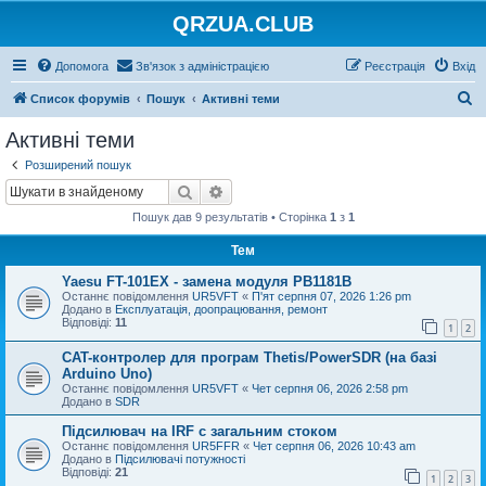
QRZUA.CLUB
Допомога
Зв'язок з адміністрацією
Реєстрація
Вхід
П
Список форумів
Пошук
Активні теми
о
Активні теми
ш
Розширений пошук
у
Пошук
Розширений пошук
к
Пошук дав 9 результатів • Сторінка
1
з
1
Тем
Yaesu FT-101EX - замена модуля PB1181B
Останнє повідомлення
UR5VFT
«
П'ят серпня 07, 2026 1:26 pm
Додано в
Експлуатація, доопрацювання, ремонт
Відповіді:
11
1
2
CAT-контролер для програм Thetis/PowerSDR (на базі
Arduino Uno)
Останнє повідомлення
UR5VFT
«
Чет серпня 06, 2026 2:58 pm
Додано в
SDR
Підсилювач на IRF с загальним стоком
Останнє повідомлення
UR5FFR
«
Чет серпня 06, 2026 10:43 am
Додано в
Підсилювачі потужності
Відповіді:
21
1
2
3