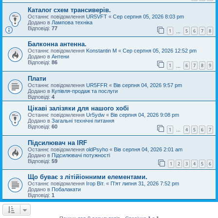
Каталог схем трансиверів.
Останнє повідомлення
UR5VFT
«
Сер серпня 05, 2026 8:03 pm
Додано в
Лампова техніка
Відповіді:
77
1
5
6
7
8
…
Балконна антенна.
Останнє повідомлення
Konstantin M
«
Сер серпня 05, 2026 12:52 pm
Додано в
Антени
Відповіді:
86
1
6
7
8
9
…
Плати
Останнє повідомлення
UR5FFR
«
Вів серпня 04, 2026 9:57 pm
Додано в
Купівля-продаж та послуги
Відповіді:
4
Цікаві залізяки для нашого хобі
Останнє повідомлення
Ur5ydw
«
Вів серпня 04, 2026 9:08 pm
Додано в
Загальні технічні питання
Відповіді:
60
1
4
5
6
7
…
Підсилювач на IRF
Останнє повідомлення
oldPsyho
«
Вів серпня 04, 2026 2:01 am
Додано в
Підсилювачі потужності
Відповіді:
59
1
2
3
4
5
6
Що буває з літійіонними елементами.
Останнє повідомлення
Ігор Віт.
«
П'ят липня 31, 2026 7:52 pm
Додано в
Побалакати
Відповіді:
1