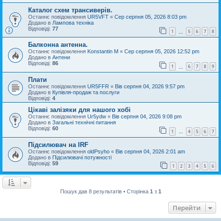
Каталог схем трансиверів.
Останнє повідомлення
UR5VFT
«
Сер серпня 05, 2026 8:03 pm
Додано в
Лампова техніка
Відповіді:
77
1
5
6
7
8
…
Балконна антенна.
Останнє повідомлення
Konstantin M
«
Сер серпня 05, 2026 12:52 pm
Додано в
Антени
Відповіді:
86
1
6
7
8
9
…
Плати
Останнє повідомлення
UR5FFR
«
Вів серпня 04, 2026 9:57 pm
Додано в
Купівля-продаж та послуги
Відповіді:
4
Цікаві залізяки для нашого хобі
Останнє повідомлення
Ur5ydw
«
Вів серпня 04, 2026 9:08 pm
Додано в
Загальні технічні питання
Відповіді:
60
1
4
5
6
7
…
Підсилювач на IRF
Останнє повідомлення
oldPsyho
«
Вів серпня 04, 2026 2:01 am
Додано в
Підсилювачі потужності
Відповіді:
59
1
2
3
4
5
6
Пошук дав 8 результатів • Сторінка
1
з
1
Перейти