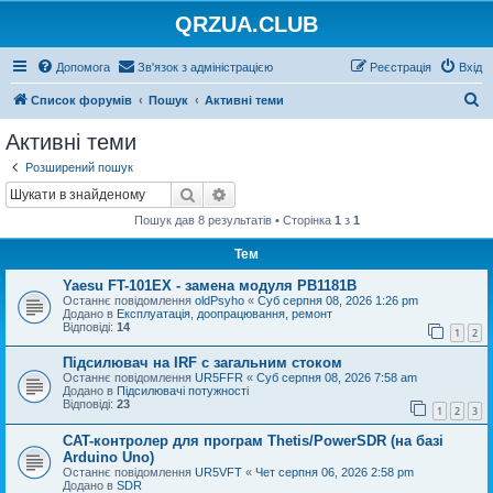
QRZUA.CLUB
Допомога
Зв'язок з адміністрацією
Реєстрація
Вхід
П
Список форумів
Пошук
Активні теми
о
Активні теми
ш
Розширений пошук
у
Пошук
Розширений пошук
к
Пошук дав 8 результатів • Сторінка
1
з
1
Тем
Yaesu FT-101EX - замена модуля PB1181B
Останнє повідомлення
oldPsyho
«
Суб серпня 08, 2026 1:26 pm
Додано в
Експлуатація, доопрацювання, ремонт
Відповіді:
14
1
2
Підсилювач на IRF с загальним стоком
Останнє повідомлення
UR5FFR
«
Суб серпня 08, 2026 7:58 am
Додано в
Підсилювачі потужності
Відповіді:
23
1
2
3
CAT-контролер для програм Thetis/PowerSDR (на базі
Arduino Uno)
Останнє повідомлення
UR5VFT
«
Чет серпня 06, 2026 2:58 pm
Додано в
SDR