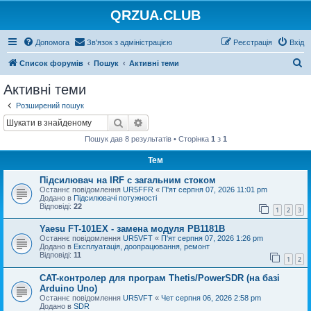
QRZUA.CLUB
Допомога
Зв'язок з адміністрацією
Реєстрація
Вхід
П
Список форумів
Пошук
Активні теми
о
Активні теми
ш
Розширений пошук
у
Пошук
Розширений пошук
к
Пошук дав 8 результатів • Сторінка
1
з
1
Тем
Підсилювач на IRF с загальним стоком
Останнє повідомлення
UR5FFR
«
П'ят серпня 07, 2026 11:01 pm
Додано в
Підсилювачі потужності
Відповіді:
22
1
2
3
Yaesu FT-101EX - замена модуля PB1181B
Останнє повідомлення
UR5VFT
«
П'ят серпня 07, 2026 1:26 pm
Додано в
Експлуатація, доопрацювання, ремонт
Відповіді:
11
1
2
CAT-контролер для програм Thetis/PowerSDR (на базі
Arduino Uno)
Останнє повідомлення
UR5VFT
«
Чет серпня 06, 2026 2:58 pm
Додано в
SDR