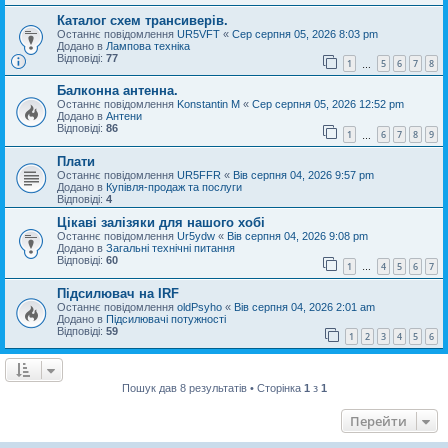
Каталог схем трансиверів.
Останнє повідомлення
UR5VFT
«
Сер серпня 05, 2026 8:03 pm
Додано в
Лампова техніка
Відповіді:
77
1
5
6
7
8
…
Балконна антенна.
Останнє повідомлення
Konstantin M
«
Сер серпня 05, 2026 12:52 pm
Додано в
Антени
Відповіді:
86
1
6
7
8
9
…
Плати
Останнє повідомлення
UR5FFR
«
Вів серпня 04, 2026 9:57 pm
Додано в
Купівля-продаж та послуги
Відповіді:
4
Цікаві залізяки для нашого хобі
Останнє повідомлення
Ur5ydw
«
Вів серпня 04, 2026 9:08 pm
Додано в
Загальні технічні питання
Відповіді:
60
1
4
5
6
7
…
Підсилювач на IRF
Останнє повідомлення
oldPsyho
«
Вів серпня 04, 2026 2:01 am
Додано в
Підсилювачі потужності
Відповіді:
59
1
2
3
4
5
6
Пошук дав 8 результатів • Сторінка
1
з
1
Перейти