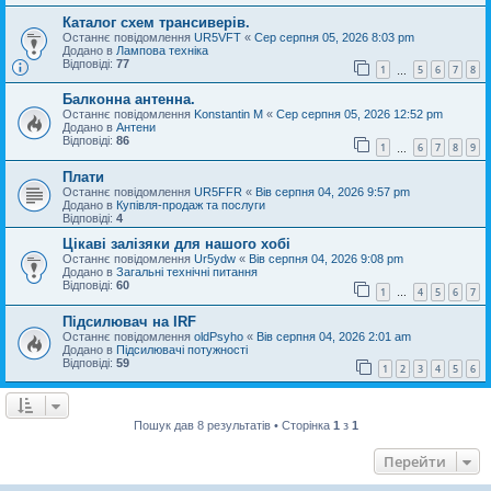
Каталог схем трансиверів.
Останнє повідомлення
UR5VFT
«
Сер серпня 05, 2026 8:03 pm
Додано в
Лампова техніка
Відповіді:
77
1
5
6
7
8
…
Балконна антенна.
Останнє повідомлення
Konstantin M
«
Сер серпня 05, 2026 12:52 pm
Додано в
Антени
Відповіді:
86
1
6
7
8
9
…
Плати
Останнє повідомлення
UR5FFR
«
Вів серпня 04, 2026 9:57 pm
Додано в
Купівля-продаж та послуги
Відповіді:
4
Цікаві залізяки для нашого хобі
Останнє повідомлення
Ur5ydw
«
Вів серпня 04, 2026 9:08 pm
Додано в
Загальні технічні питання
Відповіді:
60
1
4
5
6
7
…
Підсилювач на IRF
Останнє повідомлення
oldPsyho
«
Вів серпня 04, 2026 2:01 am
Додано в
Підсилювачі потужності
Відповіді:
59
1
2
3
4
5
6
Пошук дав 8 результатів • Сторінка
1
з
1
Перейти