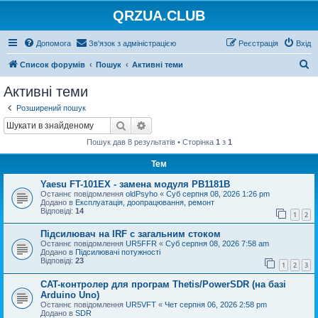
QRZUA.CLUB
Допомога
Зв'язок з адміністрацією
Реєстрація
Вхід
П
Список форумів
Пошук
Активні теми
о
Активні теми
ш
Розширений пошук
у
Пошук
Розширений пошук
к
Пошук дав 8 результатів • Сторінка
1
з
1
Тем
Yaesu FT-101EX - замена модуля PB1181B
Останнє повідомлення
oldPsyho
«
Суб серпня 08, 2026 1:26 pm
Додано в
Експлуатація, доопрацювання, ремонт
Відповіді:
14
1
2
Підсилювач на IRF с загальним стоком
Останнє повідомлення
UR5FFR
«
Суб серпня 08, 2026 7:58 am
Додано в
Підсилювачі потужності
Відповіді:
23
1
2
3
CAT-контролер для програм Thetis/PowerSDR (на базі
Arduino Uno)
Останнє повідомлення
UR5VFT
«
Чет серпня 06, 2026 2:58 pm
Додано в
SDR