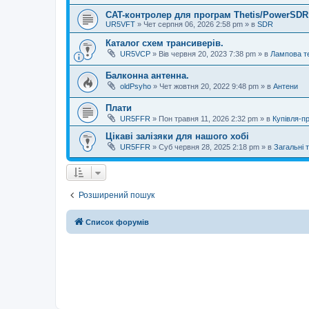
CAT-контролер для програм Thetis/PowerSDR 
UR5VFT
»
Чет серпня 06, 2026 2:58 pm
» в
SDR
Каталог схем трансиверів.
UR5VCP
»
Вів червня 20, 2023 7:38 pm
» в
Лампова те
Балконна антенна.
oldPsyho
»
Чет жовтня 20, 2022 9:48 pm
» в
Антени
Плати
UR5FFR
»
Пон травня 11, 2026 2:32 pm
» в
Купівля-п
Цікаві залізяки для нашого хобі
UR5FFR
»
Суб червня 28, 2025 2:18 pm
» в
Загальні 
Розширений пошук
Список форумів