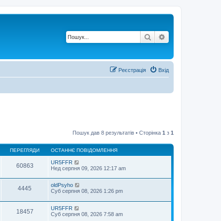
Пошук
Розширений по
Реєстрація
Вхід
Пошук дав 8 результатів • Сторінка
1
з
1
ПЕРЕГЛЯДИ
ОСТАННЄ ПОВІДОМЛЕННЯ
UR5FFR
60863
Нед серпня 09, 2026 12:17 am
oldPsyho
4445
Суб серпня 08, 2026 1:26 pm
UR5FFR
18457
Суб серпня 08, 2026 7:58 am