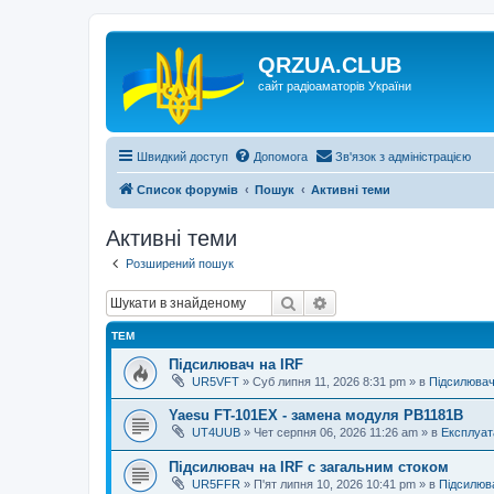
QRZUA.CLUB
сайт радіоаматорів України
Швидкий доступ
Допомога
Зв'язок з адміністрацією
Список форумів
Пошук
Активні теми
Активні теми
Розширений пошук
Пошук
Розширений пошук
ТЕМ
Підсилювач на IRF
UR5VFT
»
Суб липня 11, 2026 8:31 pm
» в
Підсилювач
Yaesu FT-101EX - замена модуля PB1181B
UT4UUB
»
Чет серпня 06, 2026 11:26 am
» в
Експлуат
Підсилювач на IRF с загальним стоком
UR5FFR
»
П'ят липня 10, 2026 10:41 pm
» в
Підсилюва