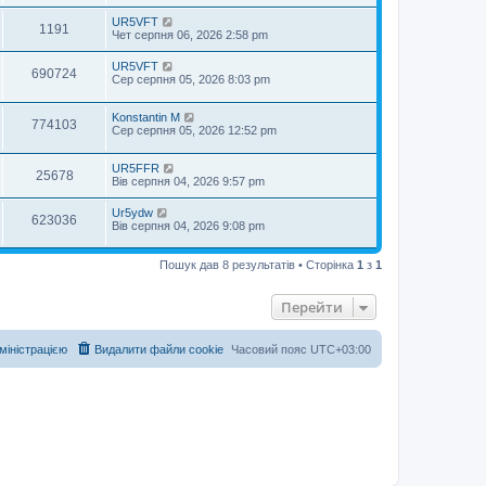
UR5VFT
1191
Чет серпня 06, 2026 2:58 pm
UR5VFT
690724
Сер серпня 05, 2026 8:03 pm
Konstantin M
774103
Сер серпня 05, 2026 12:52 pm
UR5FFR
25678
Вів серпня 04, 2026 9:57 pm
Ur5ydw
623036
Вів серпня 04, 2026 9:08 pm
Пошук дав 8 результатів • Сторінка
1
з
1
Перейти
дміністрацією
Видалити файли cookie
Часовий пояс
UTC+03:00