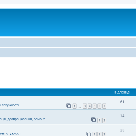
ВІДПОВІДІ
61
і потужності
1
3
4
5
6
7
…
14
ація, доопрацювання, ремонт
1
2
23
чі потужності
1
2
3