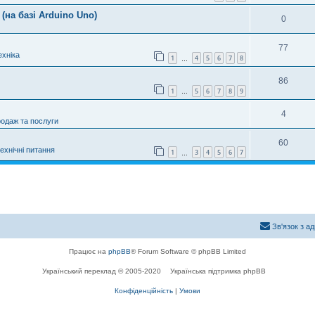
(на базі Arduino Uno)
0
77
хніка
1
4
5
6
7
8
…
86
1
5
6
7
8
9
…
4
родаж та послуги
60
технічні питання
1
3
4
5
6
7
…
Зв'язок з а
Працює на
phpBB
® Forum Software © phpBB Limited
Український переклад © 2005-2020
Українська підтримка phpBB
Конфіденційність
|
Умови