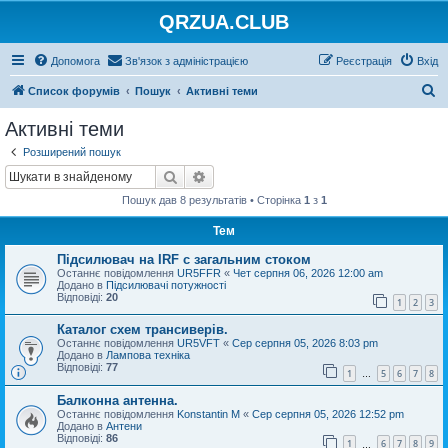
QRZUA.CLUB
Допомога
Зв'язок з адміністрацією
Реєстрація
Вхід
П
Список форумів
Пошук
Активні теми
о
Активні теми
ш
Розширений пошук
у
Пошук
Розширений пошук
к
Пошук дав 8 результатів • Сторінка
1
з
1
Тем
Підсилювач на IRF с загальним стоком
Останнє повідомлення
UR5FFR
«
Чет серпня 06, 2026 12:00 am
Додано в
Підсилювачі потужності
Відповіді:
20
1
2
3
Каталог схем трансиверів.
Останнє повідомлення
UR5VFT
«
Сер серпня 05, 2026 8:03 pm
Додано в
Лампова техніка
Відповіді:
77
1
5
6
7
8
…
Балконна антенна.
Останнє повідомлення
Konstantin M
«
Сер серпня 05, 2026 12:52 pm
Додано в
Антени
Відповіді:
86
1
6
7
8
9
…