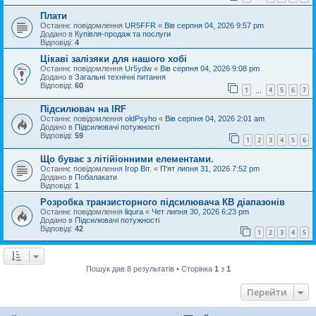
Плати
Останнє повідомлення
UR5FFR
«
Вів серпня 04, 2026 9:57 pm
Додано в
Купівля-продаж та послуги
Відповіді:
4
Цікаві залізяки для нашого хобі
Останнє повідомлення
Ur5ydw
«
Вів серпня 04, 2026 9:08 pm
Додано в
Загальні технічні питання
Відповіді:
60
1
4
5
6
7
…
Підсилювач на IRF
Останнє повідомлення
oldPsyho
«
Вів серпня 04, 2026 2:01 am
Додано в
Підсилювачі потужності
Відповіді:
59
1
2
3
4
5
6
Що буває з літійіонними елементами.
Останнє повідомлення
Ігор Віт.
«
П'ят липня 31, 2026 7:52 pm
Додано в
Побалакати
Відповіді:
1
Розробка транзисторного підсилювача КВ діапазонів
Останнє повідомлення
liqura
«
Чет липня 30, 2026 6:23 pm
Додано в
Підсилювачі потужності
Відповіді:
42
1
2
3
4
5
Пошук дав 8 результатів • Сторінка
1
з
1
Перейти