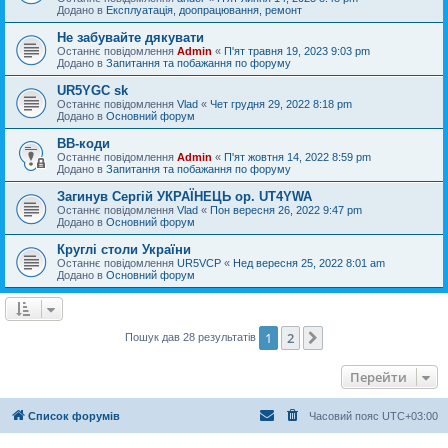
Додано в
Експлуатація, доопрацювання, ремонт
Не забувайте дякувати
Останнє повідомлення
Admin
«
П'ят травня 19, 2023 9:03 pm
Додано в
Запитання та побажання по форуму
UR5YGC sk
Останнє повідомлення
Vlad
«
Чет грудня 29, 2022 8:18 pm
Додано в
Основний форум
BB-коди
Останнє повідомлення
Admin
«
П'ят жовтня 14, 2022 8:59 pm
Додано в
Запитання та побажання по форуму
Загинув Сергій УКРАЇНЕЦЬ op. UT4YWA
Останнє повідомлення
Vlad
«
Пон вересня 26, 2022 9:47 pm
Додано в
Основний форум
Круглі столи України
Останнє повідомлення
UR5VCP
«
Нед вересня 25, 2022 8:01 am
Додано в
Основний форум
1
2
Далі
Пошук дав 28 результатів
Перейти
Список форумів
Часовий пояс
UTC+03:00