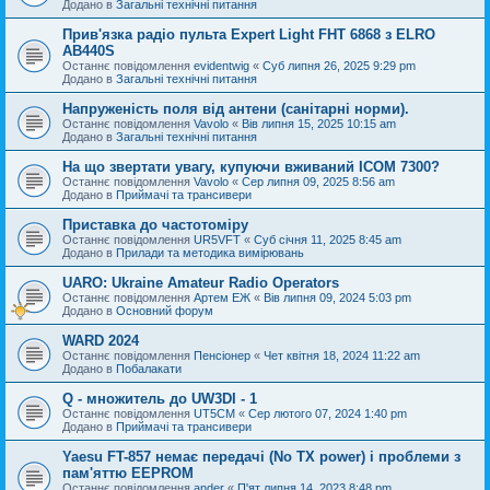
Додано в
Загальні технічні питання
Прив'язка радіо пульта Expert Light FHT 6868 з ELRO
AB440S
Останнє повідомлення
evidentwig
«
Суб липня 26, 2025 9:29 pm
Додано в
Загальні технічні питання
Напруженість поля від антени (санітарні норми).
Останнє повідомлення
Vavolo
«
Вів липня 15, 2025 10:15 am
Додано в
Загальні технічні питання
На що звертати увагу, купуючи вживаний ICOM 7300?
Останнє повідомлення
Vavolo
«
Сер липня 09, 2025 8:56 am
Додано в
Приймачі та трансивери
Приставка до частотоміру
Останнє повідомлення
UR5VFT
«
Суб січня 11, 2025 8:45 am
Додано в
Прилади та методика вимірювань
UARO: Ukraine Аmateur Radio Operators
Останнє повідомлення
Артем ЕЖ
«
Вів липня 09, 2024 5:03 pm
Додано в
Основний форум
WARD 2024
Останнє повідомлення
Пенсіонер
«
Чет квітня 18, 2024 11:22 am
Додано в
Побалакати
Q - множитель до UW3DI - 1
Останнє повідомлення
UT5CM
«
Сер лютого 07, 2024 1:40 pm
Додано в
Приймачі та трансивери
Yaesu FT-857 немає передачі (No TX power) і проблеми з
пам'яттю EEPROM
Останнє повідомлення
ander
«
П'ят липня 14, 2023 8:48 pm