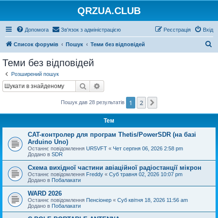
QRZUA.CLUB
Допомога
Зв'язок з адміністрацією
Реєстрація
Вхід
П
Список форумів
Пошук
Теми без відповідей
о
Теми без відповідей
ш
Розширений пошук
у
Пошук
Розширений пошук
к
1
2
Далі
Пошук дав 28 результатів
Тем
CAT-контролер для програм Thetis/PowerSDR (на базі
Arduino Uno)
Останнє повідомлення
UR5VFT
«
Чет серпня 06, 2026 2:58 pm
Додано в
SDR
Схема вихідної частини авіаційної радіостанції мікрон
Останнє повідомлення
Freddy
«
Суб травня 02, 2026 10:07 pm
Додано в
Побалакати
WARD 2026
Останнє повідомлення
Пенсіонер
«
Суб квітня 18, 2026 11:56 am
Додано в
Побалакати