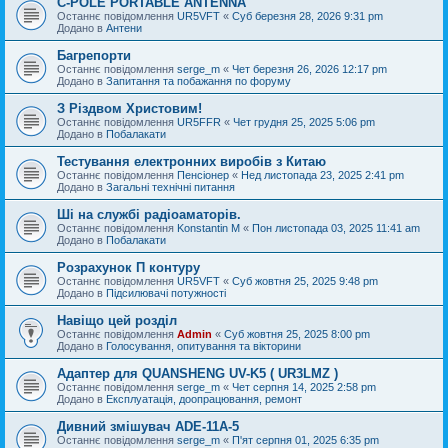
C-POLE PORTABLE ANTENNA
Останнє повідомлення
UR5VFT
«
Суб березня 28, 2026 9:31 pm
Додано в
Антени
Багрепорти
Останнє повідомлення
serge_m
«
Чет березня 26, 2026 12:17 pm
Додано в
Запитання та побажання по форуму
З Різдвом Христовим!
Останнє повідомлення
UR5FFR
«
Чет грудня 25, 2025 5:06 pm
Додано в
Побалакати
Тестування електронних виробів з Китаю
Останнє повідомлення
Пенсіонер
«
Нед листопада 23, 2025 2:41 pm
Додано в
Загальні технічні питання
Ші на службі радіоаматорів.
Останнє повідомлення
Konstantin M
«
Пон листопада 03, 2025 11:41 am
Додано в
Побалакати
Розрахунок П контуру
Останнє повідомлення
UR5VFT
«
Суб жовтня 25, 2025 9:48 pm
Додано в
Підсилювачі потужності
Навіщо цей розділ
Останнє повідомлення
Admin
«
Суб жовтня 25, 2025 8:00 pm
Додано в
Голосування, опитування та вікторини
Адаптер для QUANSHENG UV-K5 ( UR3LMZ )
Останнє повідомлення
serge_m
«
Чет серпня 14, 2025 2:58 pm
Додано в
Експлуатація, доопрацювання, ремонт
Дивний змішувач ADE-11A-5
Останнє повідомлення
serge_m
«
П'ят серпня 01, 2025 6:35 pm