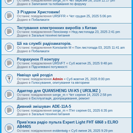
Останнє повідомлення
serge_m
«
Чет березня 26, 2026 12:17 pm
Додано в
Запитання та побажання по форуму
З Різдвом Христовим!
Останнє повідомлення
UR5FFR
«
Чет грудня 25, 2025 5:06 pm
Додано в
Побалакати
Тестування електронних виробів з Китаю
Останнє повідомлення
Пенсіонер
«
Нед листопада 23, 2025 2:41 pm
Додано в
Загальні технічні питання
Ші на службі радіоаматорів.
Останнє повідомлення
Konstantin M
«
Пон листопада 03, 2025 11:41 am
Додано в
Побалакати
Розрахунок П контуру
Останнє повідомлення
UR5VFT
«
Суб жовтня 25, 2025 9:48 pm
Додано в
Підсилювачі потужності
Навіщо цей розділ
Останнє повідомлення
Admin
«
Суб жовтня 25, 2025 8:00 pm
Додано в
Голосування, опитування та вікторини
Адаптер для QUANSHENG UV-K5 ( UR3LMZ )
Останнє повідомлення
serge_m
«
Чет серпня 14, 2025 2:58 pm
Додано в
Експлуатація, доопрацювання, ремонт
Дивний змішувач ADE-11A-5
Останнє повідомлення
serge_m
«
П'ят серпня 01, 2025 6:35 pm
Додано в
Загальні технічні питання
Прив'язка радіо пульта Expert Light FHT 6868 з ELRO
AB440S
Останнє повідомлення
evidentwig
«
Суб липня 26, 2025 9:29 pm