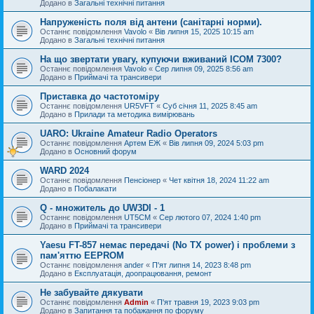
Додано в
Загальні технічні питання
Напруженість поля від антени (санітарні норми).
Останнє повідомлення
Vavolo
«
Вів липня 15, 2025 10:15 am
Додано в
Загальні технічні питання
На що звертати увагу, купуючи вживаний ICOM 7300?
Останнє повідомлення
Vavolo
«
Сер липня 09, 2025 8:56 am
Додано в
Приймачі та трансивери
Приставка до частотоміру
Останнє повідомлення
UR5VFT
«
Суб січня 11, 2025 8:45 am
Додано в
Прилади та методика вимірювань
UARO: Ukraine Аmateur Radio Operators
Останнє повідомлення
Артем ЕЖ
«
Вів липня 09, 2024 5:03 pm
Додано в
Основний форум
WARD 2024
Останнє повідомлення
Пенсіонер
«
Чет квітня 18, 2024 11:22 am
Додано в
Побалакати
Q - множитель до UW3DI - 1
Останнє повідомлення
UT5CM
«
Сер лютого 07, 2024 1:40 pm
Додано в
Приймачі та трансивери
Yaesu FT-857 немає передачі (No TX power) і проблеми з
пам'яттю EEPROM
Останнє повідомлення
ander
«
П'ят липня 14, 2023 8:48 pm
Додано в
Експлуатація, доопрацювання, ремонт
Не забувайте дякувати
Останнє повідомлення
Admin
«
П'ят травня 19, 2023 9:03 pm
Додано в
Запитання та побажання по форуму