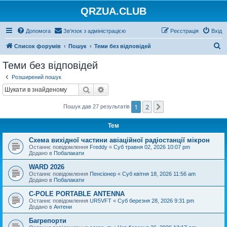
QRZUA.CLUB
Допомога
Зв'язок з адміністрацією
Реєстрація
Вхід
П
Список форумів
Пошук
Теми без відповідей
о
Теми без відповідей
ш
Розширений пошук
у
Пошук
Розширений пошук
к
1
2
Далі
Пошук дав 27 результатів
Тем
Схема вихідної частини авіаційної радіостанції мікрон
Останнє повідомлення
Freddy
«
Суб травня 02, 2026 10:07 pm
Додано в
Побалакати
WARD 2026
Останнє повідомлення
Пенсіонер
«
Суб квітня 18, 2026 11:56 am
Додано в
Побалакати
C-POLE PORTABLE ANTENNA
Останнє повідомлення
UR5VFT
«
Суб березня 28, 2026 9:31 pm
Додано в
Антени
Багрепорти