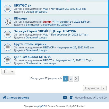
UR5YGC sk
Останнє повідомлення
Vlad
«
Чет грудня 29, 2022 8:18 pm
Додано в
Основний форум
BB-коди
Останнє повідомлення
Admin
«
П'ят жовтня 14, 2022 8:59 pm
Додано в
Запитання та побажання по форуму
Загинув Сергій УКРАЇНЕЦЬ op. UT4YWA
Останнє повідомлення
Vlad
«
Пон вересня 26, 2022 9:47 pm
Додано в
Основний форум
Круглі столи України
Останнє повідомлення
UR5VCP
«
Нед вересня 25, 2022 8:01 am
Додано в
Основний форум
QRP CW аналог MTR-3b
Останнє повідомлення
UR0ET
«
Нед вересня 18, 2022 11:53 pm
Додано в
Приймачі та трансивери
1
2
Далі
Пошук дав 27 результатів
Перейти
Список форумів
Часовий пояс
UTC+03:00
Працює на
phpBB
® Forum Software © phpBB Limited