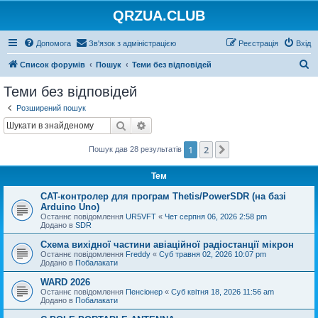
QRZUA.CLUB
Допомога
Зв'язок з адміністрацією
Реєстрація
Вхід
П
Список форумів
Пошук
Теми без відповідей
о
Теми без відповідей
ш
Розширений пошук
у
Пошук
Розширений пошук
к
1
2
Далі
Пошук дав 28 результатів
Тем
CAT-контролер для програм Thetis/PowerSDR (на базі
Arduino Uno)
Останнє повідомлення
UR5VFT
«
Чет серпня 06, 2026 2:58 pm
Додано в
SDR
Схема вихідної частини авіаційної радіостанції мікрон
Останнє повідомлення
Freddy
«
Суб травня 02, 2026 10:07 pm
Додано в
Побалакати
WARD 2026
Останнє повідомлення
Пенсіонер
«
Суб квітня 18, 2026 11:56 am
Додано в
Побалакати