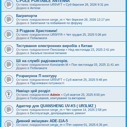
C-POLE PORTABLE ANTENNA
Останнє повідомлення
UR5VFT
«
Суб березня 28, 2026 9:31 pm
Додано в
Антени
Багрепорти
Останнє повідомлення
serge_m
«
Чет березня 26, 2026 12:17 pm
Додано в
Запитання та побажання по форуму
З Різдвом Христовим!
Останнє повідомлення
UR5FFR
«
Чет грудня 25, 2025 5:06 pm
Додано в
Побалакати
Тестування електронних виробів з Китаю
Останнє повідомлення
Пенсіонер
«
Нед листопада 23, 2025 2:41 pm
Додано в
Загальні технічні питання
Ші на службі радіоаматорів.
Останнє повідомлення
Konstantin M
«
Пон листопада 03, 2025 11:41 am
Додано в
Побалакати
Розрахунок П контуру
Останнє повідомлення
UR5VFT
«
Суб жовтня 25, 2025 9:48 pm
Додано в
Підсилювачі потужності
Навіщо цей розділ
Останнє повідомлення
Admin
«
Суб жовтня 25, 2025 8:00 pm
Додано в
Голосування, опитування та вікторини
Адаптер для QUANSHENG UV-K5 ( UR3LMZ )
Останнє повідомлення
serge_m
«
Чет серпня 14, 2025 2:58 pm
Додано в
Експлуатація, доопрацювання, ремонт
Дивний змішувач ADE-11A-5
Останнє повідомлення
serge_m
«
П'ят серпня 01, 2025 6:35 pm