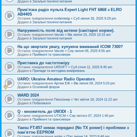
Додано в
Загальні технічні питання
Прив'язка радіо пульта Expert Light FHT 6868 з ELRO
AB440S
Останнє повідомлення
evidentwig
«
Суб липня 26, 2025 9:29 pm
Додано в
Загальні технічні питання
Напруженість поля від антени (санітарні норми).
Останнє повідомлення
Vavolo
«
Вів липня 15, 2025 10:15 am
Додано в
Загальні технічні питання
На що звертати увагу, купуючи вживаний ICOM 7300?
Останнє повідомлення
Vavolo
«
Сер липня 09, 2025 8:56 am
Додано в
Приймачі та трансивери
Приставка до частотоміру
Останнє повідомлення
UR5VFT
«
Суб січня 11, 2025 8:45 am
Додано в
Прилади та методика вимірювань
UARO: Ukraine Аmateur Radio Operators
Останнє повідомлення
Артем ЕЖ
«
Вів липня 09, 2024 5:03 pm
Додано в
Основний форум
WARD 2024
Останнє повідомлення
Пенсіонер
«
Чет квітня 18, 2024 11:22 am
Додано в
Побалакати
Q - множитель до UW3DI - 1
Останнє повідомлення
UT5CM
«
Сер лютого 07, 2024 1:40 pm
Додано в
Приймачі та трансивери
Yaesu FT-857 немає передачі (No TX power) і проблеми з
пам'яттю EEPROM
Останнє повідомлення
ander
«
П'ят липня 14, 2023 8:48 pm