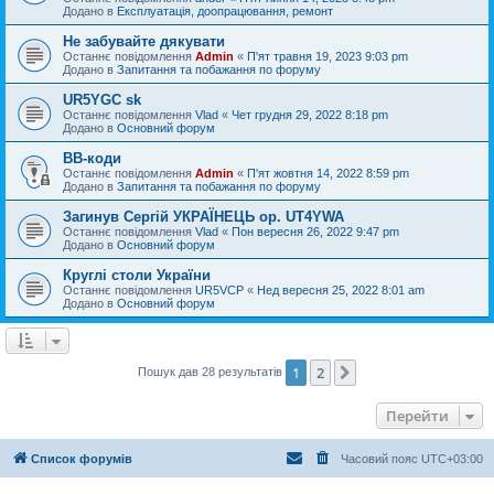
Додано в
Експлуатація, доопрацювання, ремонт
Не забувайте дякувати
Останнє повідомлення
Admin
«
П'ят травня 19, 2023 9:03 pm
Додано в
Запитання та побажання по форуму
UR5YGC sk
Останнє повідомлення
Vlad
«
Чет грудня 29, 2022 8:18 pm
Додано в
Основний форум
BB-коди
Останнє повідомлення
Admin
«
П'ят жовтня 14, 2022 8:59 pm
Додано в
Запитання та побажання по форуму
Загинув Сергій УКРАЇНЕЦЬ op. UT4YWA
Останнє повідомлення
Vlad
«
Пон вересня 26, 2022 9:47 pm
Додано в
Основний форум
Круглі столи України
Останнє повідомлення
UR5VCP
«
Нед вересня 25, 2022 8:01 am
Додано в
Основний форум
1
2
Далі
Пошук дав 28 результатів
Перейти
Список форумів
Часовий пояс
UTC+03:00