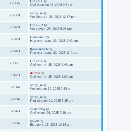
UR5VFT
12036
Суб березня 28, 2026 9:31 pm
serge_m
20729
Чет березня 26, 2026 12:17 pm
UR5FFR
23929
Чет грудня 25, 2025 5:06 pm
Пенсіонер
37928
Нед листопада 23, 2025 2:41 pm
Konstantin M
29940
Пон листопада 03, 2025 11:41 am
UR5VFT
28051
Суб жовтня 25, 2025 9:48 pm
Admin
30423
Суб жовтня 25, 2025 8:00 pm
serge_m
32144
Чет серпня 14, 2025 2:58 pm
serge_m
32284
П'ят серпня 01, 2025 6:35 pm
evidentwig
32543
Суб липня 26, 2025 9:29 pm
Vavolo
33364
Вів липня 15, 2025 10:15 am