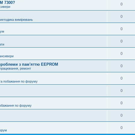
OM 7300?
0
нсивери
0
 методика вимірювань
0
рум
0
ати
0
ансивери
і проблеми з пам'яттю EEPROM
0
опрацювання, ремонт
0
та побажання по форуму
0
0
побажання по форуму
0
0
орум