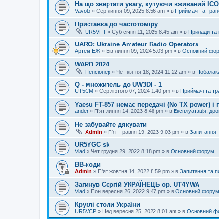
На що звертати увагу, купуючи вживаний IC
Vavolo
»
Сер липня 09, 2025 8:56 am
» в
Приймачі та тра
Приставка до частотоміру
UR5VFT
»
Суб січня 11, 2025 8:45 am
» в
Прилади та
UARO: Ukraine Аmateur Radio Operators
Артем ЕЖ
»
Вів липня 09, 2024 5:03 pm
» в
Основний фо
WARD 2024
Пенсіонер
»
Чет квітня 18, 2024 11:22 am
» в
Побалак
Q - множитель до UW3DI - 1
UT5CM
»
Сер лютого 07, 2024 1:40 pm
» в
Приймачі та тр
Yaesu FT-857 немає передачі (No TX power) 
ander
»
П'ят липня 14, 2023 8:48 pm
» в
Експлуатація, до
Не забувайте дякувати
Admin
»
П'ят травня 19, 2023 9:03 pm
» в
Запитання 
UR5YGC sk
Vlad
»
Чет грудня 29, 2022 8:18 pm
» в
Основний форум
BB-коди
Admin
»
П'ят жовтня 14, 2022 8:59 pm
» в
Запитання та 
Загинув Сергій УКРАЇНЕЦЬ op. UT4YWA
Vlad
»
Пон вересня 26, 2022 9:47 pm
» в
Основний форум
Круглі столи України
UR5VCP
»
Нед вересня 25, 2022 8:01 am
» в
Основний ф