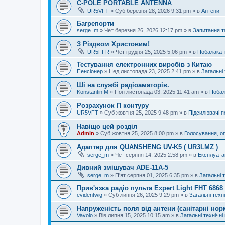
C-POLE PORTABLE ANTENNA
UR5VFT
»
Суб березня 28, 2026 9:31 pm
» в
Антени
Багрепорти
serge_m
»
Чет березня 26, 2026 12:17 pm
» в
Запитання т
З Різдвом Христовим!
UR5FFR
»
Чет грудня 25, 2025 5:06 pm
» в
Побалакат
Тестування електронних виробів з Китаю
Пенсіонер
»
Нед листопада 23, 2025 2:41 pm
» в
Загальні 
Ші на службі радіоаматорів.
Konstantin M
»
Пон листопада 03, 2025 11:41 am
» в
Побал
Розрахунок П контуру
UR5VFT
»
Суб жовтня 25, 2025 9:48 pm
» в
Підсилювачі п
Навіщо цей розділ
Admin
»
Суб жовтня 25, 2025 8:00 pm
» в
Голосування, о
Адаптер для QUANSHENG UV-K5 ( UR3LMZ )
serge_m
»
Чет серпня 14, 2025 2:58 pm
» в
Експлуата
Дивний змішувач ADE-11A-5
serge_m
»
П'ят серпня 01, 2025 6:35 pm
» в
Загальні 
Прив'язка радіо пульта Expert Light FHT 686
evidentwig
»
Суб липня 26, 2025 9:29 pm
» в
Загальні техн
Напруженість поля від антени (санітарні нор
Vavolo
»
Вів липня 15, 2025 10:15 am
» в
Загальні технічні