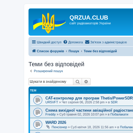
QRZUA.CLUB
сайт радіоаматорів України
Швидкий доступ
Допомога
Зв'язок з адміністрацією
Список форумів
Пошук
Теми без відповідей
Теми без відповідей
Розширений пошук
Пошук
Розширений пошук
ТЕМ
CAT-контролер для програм Thetis/PowerSDR 
UR5VFT
»
Чет серпня 06, 2026 2:58 pm
» в
SDR
Схема вихідної частини авіаційної радіостан
Freddy
»
Суб травня 02, 2026 10:07 pm
» в
Побалакати
WARD 2026
Пенсіонер
»
Суб квітня 18, 2026 11:56 am
» в
Побалак