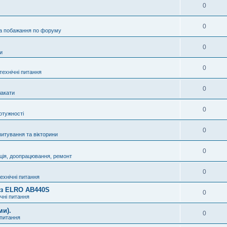
0
0
а побажання по форуму
0
и
0
технічні питання
0
акати
0
отужності
0
питування та вікторини
0
ція, доопрацювання, ремонт
0
технічні питання
8 з ELRO AB440S
0
ічні питання
ми).
0
 питання