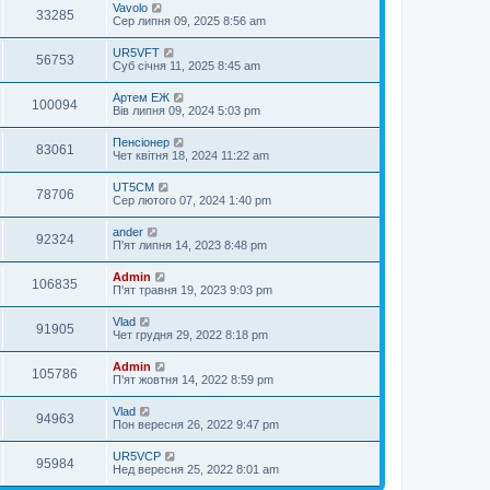
Vavolo
33285
Сер липня 09, 2025 8:56 am
UR5VFT
56753
Суб січня 11, 2025 8:45 am
Артем ЕЖ
100094
Вів липня 09, 2024 5:03 pm
Пенсіонер
83061
Чет квітня 18, 2024 11:22 am
UT5CM
78706
Сер лютого 07, 2024 1:40 pm
ander
92324
П'ят липня 14, 2023 8:48 pm
Admin
106835
П'ят травня 19, 2023 9:03 pm
Vlad
91905
Чет грудня 29, 2022 8:18 pm
Admin
105786
П'ят жовтня 14, 2022 8:59 pm
Vlad
94963
Пон вересня 26, 2022 9:47 pm
UR5VCP
95984
Нед вересня 25, 2022 8:01 am