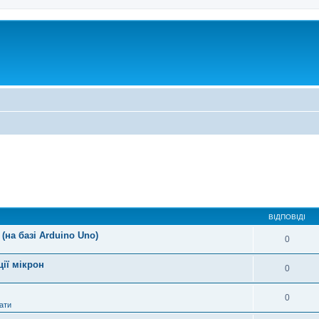
ВІДПОВІДІ
(на базі Arduino Uno)
0
ції мікрон
0
0
ати