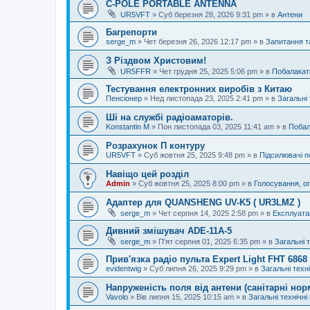
C-POLE PORTABLE ANTENNA
UR5VFT
»
Суб березня 28, 2026 9:31 pm
» в
Антени
Багрепорти
serge_m
»
Чет березня 26, 2026 12:17 pm
» в
Запитання т
З Різдвом Христовим!
UR5FFR
»
Чет грудня 25, 2025 5:06 pm
» в
Побалакат
Тестування електронних виробів з Китаю
Пенсіонер
»
Нед листопада 23, 2025 2:41 pm
» в
Загальні 
Ші на службі радіоаматорів.
Konstantin M
»
Пон листопада 03, 2025 11:41 am
» в
Побал
Розрахунок П контуру
UR5VFT
»
Суб жовтня 25, 2025 9:48 pm
» в
Підсилювачі п
Навіщо цей розділ
Admin
»
Суб жовтня 25, 2025 8:00 pm
» в
Голосування, о
Адаптер для QUANSHENG UV-K5 ( UR3LMZ )
serge_m
»
Чет серпня 14, 2025 2:58 pm
» в
Експлуата
Дивний змішувач ADE-11A-5
serge_m
»
П'ят серпня 01, 2025 6:35 pm
» в
Загальні 
Прив'язка радіо пульта Expert Light FHT 686
evidentwig
»
Суб липня 26, 2025 9:29 pm
» в
Загальні техн
Напруженість поля від антени (санітарні нор
Vavolo
»
Вів липня 15, 2025 10:15 am
» в
Загальні технічні