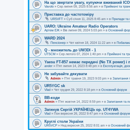
На що звертати увагу, купуючи вживаний IC
Vavolo
»
Сер липня 09, 2025 8:56 am
» в
Приймачі та тра
Приставка до частотоміру
UR5VFT
»
Суб січня 11, 2025 8:45 am
» в
Прилади та
UARO: Ukraine Аmateur Radio Operators
Артем ЕЖ
»
Вів липня 09, 2024 5:03 pm
» в
Основний фо
WARD 2024
Пенсіонер
»
Чет квітня 18, 2024 11:22 am
» в
Побалак
Q - множитель до UW3DI - 1
UT5CM
»
Сер лютого 07, 2024 1:40 pm
» в
Приймачі та тр
Yaesu FT-857 немає передачі (No TX power) 
ander
»
П'ят липня 14, 2023 8:48 pm
» в
Експлуатація, до
Не забувайте дякувати
Admin
»
П'ят травня 19, 2023 9:03 pm
» в
Запитання 
UR5YGC sk
Vlad
»
Чет грудня 29, 2022 8:18 pm
» в
Основний форум
BB-коди
Admin
»
П'ят жовтня 14, 2022 8:59 pm
» в
Запитання та 
Загинув Сергій УКРАЇНЕЦЬ op. UT4YWA
Vlad
»
Пон вересня 26, 2022 9:47 pm
» в
Основний форум
Круглі столи України
UR5VCP
»
Нед вересня 25, 2022 8:01 am
» в
Основний ф