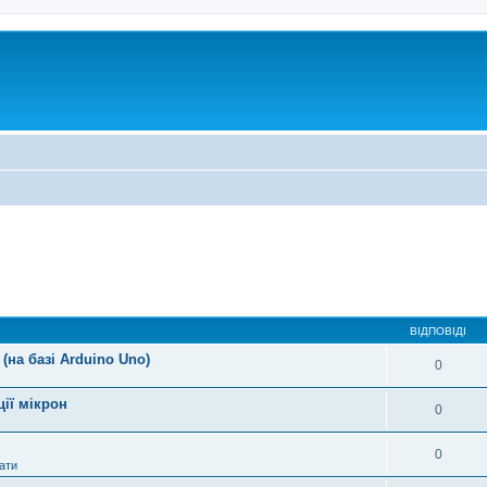
ВІДПОВІДІ
(на базі Arduino Uno)
0
ції мікрон
0
0
ати