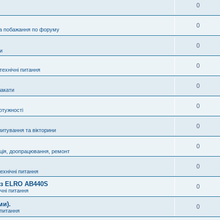
0
0
а побажання по форуму
0
и
0
технічні питання
0
акати
0
отужності
0
питування та вікторини
0
ція, доопрацювання, ремонт
0
технічні питання
8 з ELRO AB440S
0
ічні питання
ми).
0
 питання