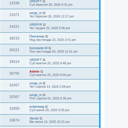
UR5VFT
12339
Суб березня 28, 2026 9:31 pm
serge_m
21071
Чет березня 26, 2026 12:17 pm
UR5FFR
24221
Чет грудня 25, 2025 5:06 pm
Пенсіонер
38215
Нед листопада 23, 2025 2:41 pm
Konstantin M
30221
Пон листопада 03, 2025 11:41 am
UR5VFT
28314
Суб жовтня 25, 2025 9:48 pm
Admin
30750
Суб жовтня 25, 2025 8:00 pm
serge_m
32457
Чет серпня 14, 2025 2:58 pm
serge_m
32567
П'ят серпня 01, 2025 6:35 pm
evidentwig
32850
Суб липня 26, 2025 9:29 pm
Vavolo
33674
Вів липня 15, 2025 10:15 am