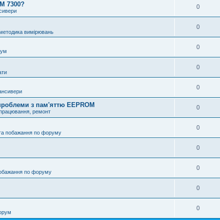
OM 7300?
0
нсивери
0
 методика вимірювань
0
рум
0
ати
0
ансивери
і проблеми з пам'яттю EEPROM
0
опрацювання, ремонт
0
та побажання по форуму
0
0
побажання по форуму
0
0
орум