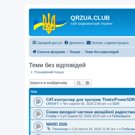
QRZUA.CLUB
сайт радіоаматорів України
Швидкий доступ
Допомога
Зв'язок з адміністрацією
Список форумів
Пошук
Теми без відповідей
Теми без відповідей
Розширений пошук
Пошук
Розширений пошук
ТЕМ
CAT-контролер для програм Thetis/PowerSDR 
UR5VFT
»
Чет серпня 06, 2026 2:58 pm
» в
SDR
Схема вихідної частини авіаційної радіостан
Freddy
»
Суб травня 02, 2026 10:07 pm
» в
Побалакати
WARD 2026
Пенсіонер
»
Суб квітня 18, 2026 11:56 am
» в
Побалак