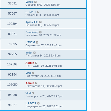
Vavolo
33591
Сер липня 09, 2025 8:56 am
UR5VFT
57067
Суб січня 11, 2025 8:45 am
Артем ЕЖ
100394
Вів липня 09, 2024 5:03 pm
Пенсіонер
83371
Чет квітня 18, 2024 11:22 am
UT5CM
78995
Сер лютого 07, 2024 1:40 pm
ander
92755
П'ят липня 14, 2023 8:48 pm
Admin
107107
П'ят травня 19, 2023 9:03 pm
Vlad
92154
Чет грудня 29, 2022 8:18 pm
Admin
106050
П'ят жовтня 14, 2022 8:59 pm
Vlad
95338
Пон вересня 26, 2022 9:47 pm
UR5VCP
96327
Нед вересня 25, 2022 8:01 am