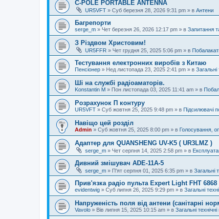
C-POLE PORTABLE ANTENNA
UR5VFT
»
Суб березня 28, 2026 9:31 pm
» в
Антени
Багрепорти
serge_m
»
Чет березня 26, 2026 12:17 pm
» в
Запитання т
З Різдвом Христовим!
UR5FFR
»
Чет грудня 25, 2025 5:06 pm
» в
Побалакат
Тестування електронних виробів з Китаю
Пенсіонер
»
Нед листопада 23, 2025 2:41 pm
» в
Загальні 
Ші на службі радіоаматорів.
Konstantin M
»
Пон листопада 03, 2025 11:41 am
» в
Побал
Розрахунок П контуру
UR5VFT
»
Суб жовтня 25, 2025 9:48 pm
» в
Підсилювачі п
Навіщо цей розділ
Admin
»
Суб жовтня 25, 2025 8:00 pm
» в
Голосування, о
Адаптер для QUANSHENG UV-K5 ( UR3LMZ )
serge_m
»
Чет серпня 14, 2025 2:58 pm
» в
Експлуата
Дивний змішувач ADE-11A-5
serge_m
»
П'ят серпня 01, 2025 6:35 pm
» в
Загальні 
Прив'язка радіо пульта Expert Light FHT 686
evidentwig
»
Суб липня 26, 2025 9:29 pm
» в
Загальні техн
Напруженість поля від антени (санітарні нор
Vavolo
»
Вів липня 15, 2025 10:15 am
» в
Загальні технічні