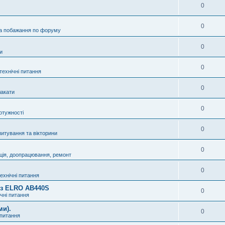
0
0
а побажання по форуму
0
и
0
технічні питання
0
акати
0
отужності
0
питування та вікторини
0
ція, доопрацювання, ремонт
0
технічні питання
8 з ELRO AB440S
0
ічні питання
ми).
0
 питання