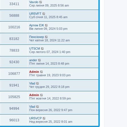
Vavolo
33411
Сер липня 09, 2025 8:56 am
UR5VFT
56888
Суб січня 11, 2025 8:45 am
Артем ЕЖ
100216
Вів липня 09, 2024 5:03 pm
Пенсіонер
83182
Чет квітня 18, 2024 11:22 am
UT5CM
78833
Сер лютого 07, 2024 1:40 pm
ander
92430
П'ят липня 14, 2023 8:48 pm
Admin
106877
П'ят травня 19, 2023 9:03 pm
Vlad
91941
Чет грудня 29, 2022 8:18 pm
Admin
105825
П'ят жовтня 14, 2022 8:59 pm
Vlad
94994
Пон вересня 26, 2022 9:47 pm
UR5VCP
96013
Нед вересня 25, 2022 8:01 am