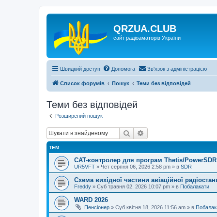
QRZUA.CLUB
сайт радіоаматорів України
Швидкий доступ
Допомога
Зв'язок з адміністрацією
Список форумів
Пошук
Теми без відповідей
Теми без відповідей
Розширений пошук
Пошук
Розширений пошук
ТЕМ
CAT-контролер для програм Thetis/PowerSDR 
UR5VFT
»
Чет серпня 06, 2026 2:58 pm
» в
SDR
Схема вихідної частини авіаційної радіостан
Freddy
»
Суб травня 02, 2026 10:07 pm
» в
Побалакати
WARD 2026
Пенсіонер
»
Суб квітня 18, 2026 11:56 am
» в
Побалак