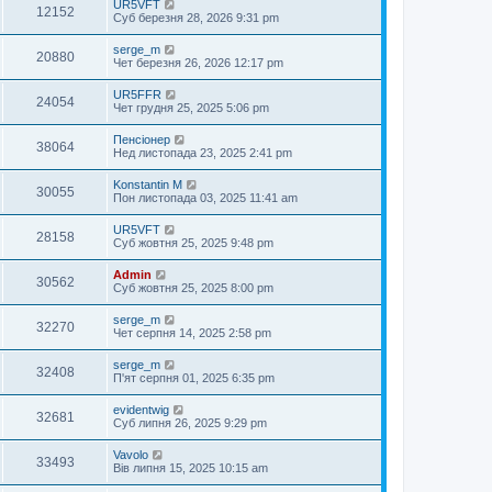
UR5VFT
12152
Суб березня 28, 2026 9:31 pm
serge_m
20880
Чет березня 26, 2026 12:17 pm
UR5FFR
24054
Чет грудня 25, 2025 5:06 pm
Пенсіонер
38064
Нед листопада 23, 2025 2:41 pm
Konstantin M
30055
Пон листопада 03, 2025 11:41 am
UR5VFT
28158
Суб жовтня 25, 2025 9:48 pm
Admin
30562
Суб жовтня 25, 2025 8:00 pm
serge_m
32270
Чет серпня 14, 2025 2:58 pm
serge_m
32408
П'ят серпня 01, 2025 6:35 pm
evidentwig
32681
Суб липня 26, 2025 9:29 pm
Vavolo
33493
Вів липня 15, 2025 10:15 am