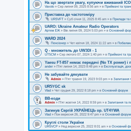
На що звертати увагу, купуючи вживаний IC
Vavolo
»
Сер липня 09, 2025 8:56 am
» в
Приймачі та тра
Приставка до частотоміру
UR5VFT
»
Суб січня 11, 2025 8:45 am
» в
Прилади та
UARO: Ukraine Аmateur Radio Operators
Артем ЕЖ
»
Вів липня 09, 2024 5:03 pm
» в
Основний фо
WARD 2024
Пенсіонер
»
Чет квітня 18, 2024 11:22 am
» в
Побалак
Q - множитель до UW3DI - 1
UT5CM
»
Сер лютого 07, 2024 1:40 pm
» в
Приймачі та тр
Yaesu FT-857 немає передачі (No TX power) 
ander
»
П'ят липня 14, 2023 8:48 pm
» в
Експлуатація, до
Не забувайте дякувати
Admin
»
П'ят травня 19, 2023 9:03 pm
» в
Запитання 
UR5YGC sk
Vlad
»
Чет грудня 29, 2022 8:18 pm
» в
Основний форум
BB-коди
Admin
»
П'ят жовтня 14, 2022 8:59 pm
» в
Запитання та 
Загинув Сергій УКРАЇНЕЦЬ op. UT4YWA
Vlad
»
Пон вересня 26, 2022 9:47 pm
» в
Основний форум
Круглі столи України
UR5VCP
»
Нед вересня 25, 2022 8:01 am
» в
Основний ф