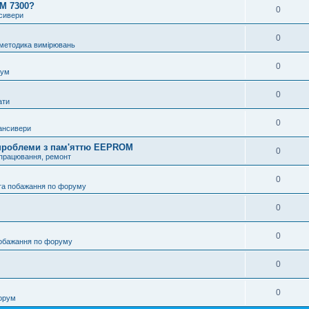
OM 7300?
0
нсивери
0
 методика вимірювань
0
рум
0
ати
0
ансивери
і проблеми з пам'яттю EEPROM
0
опрацювання, ремонт
0
та побажання по форуму
0
0
побажання по форуму
0
0
орум