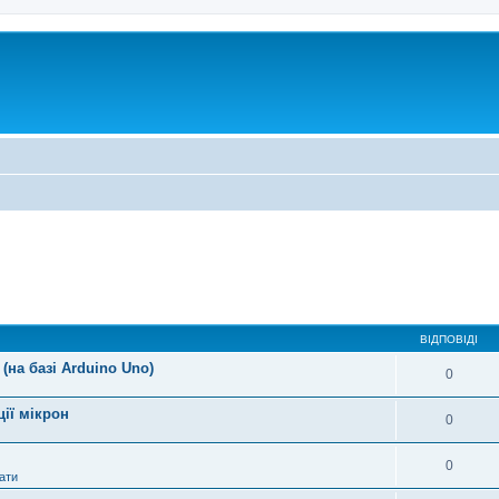
ВІДПОВІДІ
(на базі Arduino Uno)
0
ції мікрон
0
0
ати