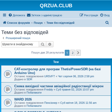
QRZUA.CLUB
Допомога
Зв'язок з адміністрацією
Реєстрація
Вхід
П
Список форумів
Пошук
Теми без відповідей
о
Теми без відповідей
ш
Розширений пошук
у
Пошук
Розширений пошук
к
1
2
Далі
Пошук дав 28 результатів
Тем
CAT-контролер для програм Thetis/PowerSDR (на базі
Arduino Uno)
Останнє повідомлення
UR5VFT
«
Чет серпня 06, 2026 2:58 pm
Додано в
SDR
Схема вихідної частини авіаційної радіостанції мікрон
Останнє повідомлення
Freddy
«
Суб травня 02, 2026 10:07 pm
Додано в
Побалакати
WARD 2026
Останнє повідомлення
Пенсіонер
«
Суб квітня 18, 2026 11:56 am
Додано в
Побалакати