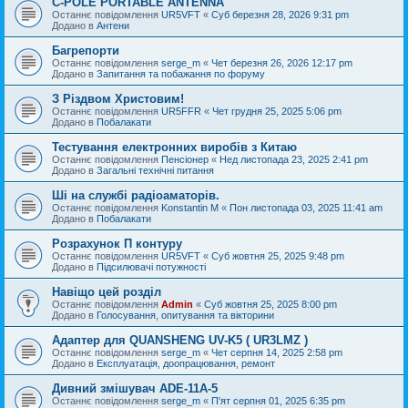
C-POLE PORTABLE ANTENNA
Останнє повідомлення
UR5VFT
«
Суб березня 28, 2026 9:31 pm
Додано в
Антени
Багрепорти
Останнє повідомлення
serge_m
«
Чет березня 26, 2026 12:17 pm
Додано в
Запитання та побажання по форуму
З Різдвом Христовим!
Останнє повідомлення
UR5FFR
«
Чет грудня 25, 2025 5:06 pm
Додано в
Побалакати
Тестування електронних виробів з Китаю
Останнє повідомлення
Пенсіонер
«
Нед листопада 23, 2025 2:41 pm
Додано в
Загальні технічні питання
Ші на службі радіоаматорів.
Останнє повідомлення
Konstantin M
«
Пон листопада 03, 2025 11:41 am
Додано в
Побалакати
Розрахунок П контуру
Останнє повідомлення
UR5VFT
«
Суб жовтня 25, 2025 9:48 pm
Додано в
Підсилювачі потужності
Навіщо цей розділ
Останнє повідомлення
Admin
«
Суб жовтня 25, 2025 8:00 pm
Додано в
Голосування, опитування та вікторини
Адаптер для QUANSHENG UV-K5 ( UR3LMZ )
Останнє повідомлення
serge_m
«
Чет серпня 14, 2025 2:58 pm
Додано в
Експлуатація, доопрацювання, ремонт
Дивний змішувач ADE-11A-5
Останнє повідомлення
serge_m
«
П'ят серпня 01, 2025 6:35 pm