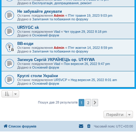
Додано в
Експлуатація, доопрацювання, ремонт
Не забувайте дякувати
Останнє повідомлення
Admin
«
П'ят травня 19, 2023 9:03 pm
Додано в
Запитання та побажання по форуму
UR5YGC sk
Останнє повідомлення
Vlad
«
Чет грудня 29, 2022 8:18 pm
Додано в
Основний форум
BB-коди
Останнє повідомлення
Admin
«
П'ят жовтня 14, 2022 8:59 pm
Додано в
Запитання та побажання по форуму
Загинув Сергій УКРАЇНЕЦЬ op. UT4YWA
Останнє повідомлення
Vlad
«
Пон вересня 26, 2022 9:47 pm
Додано в
Основний форум
Круглі столи України
Останнє повідомлення
UR5VCP
«
Нед вересня 25, 2022 8:01 am
Додано в
Основний форум
1
2
Далі
Пошук дав 28 результатів
Перейти
Список форумів
Часовий пояс
UTC+03:00