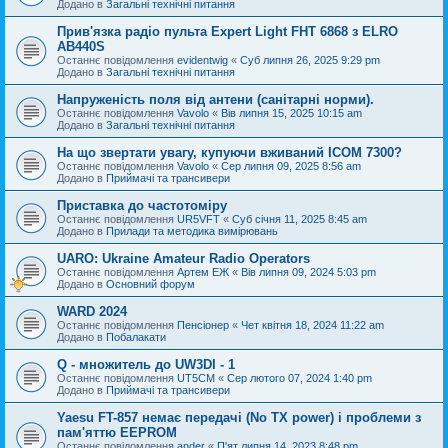
Додано в
Загальні технічні питання
Прив'язка радіо пульта Expert Light FHT 6868 з ELRO
AB440S
Останнє повідомлення
evidentwig
«
Суб липня 26, 2025 9:29 pm
Додано в
Загальні технічні питання
Напруженість поля від антени (санітарні норми).
Останнє повідомлення
Vavolo
«
Вів липня 15, 2025 10:15 am
Додано в
Загальні технічні питання
На що звертати увагу, купуючи вживаний ICOM 7300?
Останнє повідомлення
Vavolo
«
Сер липня 09, 2025 8:56 am
Додано в
Приймачі та трансивери
Приставка до частотоміру
Останнє повідомлення
UR5VFT
«
Суб січня 11, 2025 8:45 am
Додано в
Прилади та методика вимірювань
UARO: Ukraine Аmateur Radio Operators
Останнє повідомлення
Артем ЕЖ
«
Вів липня 09, 2024 5:03 pm
Додано в
Основний форум
WARD 2024
Останнє повідомлення
Пенсіонер
«
Чет квітня 18, 2024 11:22 am
Додано в
Побалакати
Q - множитель до UW3DI - 1
Останнє повідомлення
UT5CM
«
Сер лютого 07, 2024 1:40 pm
Додано в
Приймачі та трансивери
Yaesu FT-857 немає передачі (No TX power) і проблеми з
пам'яттю EEPROM
Останнє повідомлення
ander
«
П'ят липня 14, 2023 8:48 pm