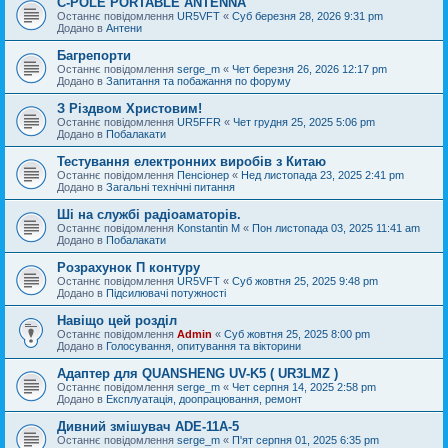
C-POLE PORTABLE ANTENNA
Останнє повідомлення
UR5VFT
«
Суб березня 28, 2026 9:31 pm
Додано в
Антени
Багрепорти
Останнє повідомлення
serge_m
«
Чет березня 26, 2026 12:17 pm
Додано в
Запитання та побажання по форуму
З Різдвом Христовим!
Останнє повідомлення
UR5FFR
«
Чет грудня 25, 2025 5:06 pm
Додано в
Побалакати
Тестування електронних виробів з Китаю
Останнє повідомлення
Пенсіонер
«
Нед листопада 23, 2025 2:41 pm
Додано в
Загальні технічні питання
Ші на службі радіоаматорів.
Останнє повідомлення
Konstantin M
«
Пон листопада 03, 2025 11:41 am
Додано в
Побалакати
Розрахунок П контуру
Останнє повідомлення
UR5VFT
«
Суб жовтня 25, 2025 9:48 pm
Додано в
Підсилювачі потужності
Навіщо цей розділ
Останнє повідомлення
Admin
«
Суб жовтня 25, 2025 8:00 pm
Додано в
Голосування, опитування та вікторини
Адаптер для QUANSHENG UV-K5 ( UR3LMZ )
Останнє повідомлення
serge_m
«
Чет серпня 14, 2025 2:58 pm
Додано в
Експлуатація, доопрацювання, ремонт
Дивний змішувач ADE-11A-5
Останнє повідомлення
serge_m
«
П'ят серпня 01, 2025 6:35 pm