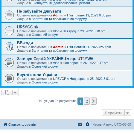
Додано в
Експлуатація, доопрацювання, ремонт
Не забувайте дякувати
Останнє повідомлення
Admin
«
П'ят травня 19, 2023 9:03 pm
Додано в
Запитання та побажання по форуму
UR5YGC sk
Останнє повідомлення
Vlad
«
Чет грудня 29, 2022 8:18 pm
Додано в
Основний форум
BB-коди
Останнє повідомлення
Admin
«
П'ят жовтня 14, 2022 8:59 pm
Додано в
Запитання та побажання по форуму
Загинув Сергій УКРАЇНЕЦЬ op. UT4YWA
Останнє повідомлення
Vlad
«
Пон вересня 26, 2022 9:47 pm
Додано в
Основний форум
Круглі столи України
Останнє повідомлення
UR5VCP
«
Нед вересня 25, 2022 8:01 am
Додано в
Основний форум
1
2
Далі
Пошук дав 28 результатів
Перейти
Список форумів
Часовий пояс
UTC+03:00