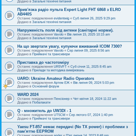
Додано в
Загальні технічні питання
Прив'язка радіо пульта Expert Light FHT 6868 з ELRO
AB440S
Останнє повідомлення
evidentwig
«
Суб липня 26, 2025 9:29 pm
Додано в
Загальні технічні питання
Напруженість поля від антени (санітарні норми).
Останнє повідомлення
Vavolo
«
Вів липня 15, 2025 10:15 am
Додано в
Загальні технічні питання
На що звертати увагу, купуючи вживаний ICOM 7300?
Останнє повідомлення
Vavolo
«
Сер липня 09, 2025 8:56 am
Додано в
Приймачі та трансивери
Приставка до частотоміру
Останнє повідомлення
UR5VFT
«
Суб січня 11, 2025 8:45 am
Додано в
Прилади та методика вимірювань
UARO: Ukraine Аmateur Radio Operators
Останнє повідомлення
Артем ЕЖ
«
Вів липня 09, 2024 5:03 pm
Додано в
Основний форум
WARD 2024
Останнє повідомлення
Пенсіонер
«
Чет квітня 18, 2024 11:22 am
Додано в
Побалакати
Q - множитель до UW3DI - 1
Останнє повідомлення
UT5CM
«
Сер лютого 07, 2024 1:40 pm
Додано в
Приймачі та трансивери
Yaesu FT-857 немає передачі (No TX power) і проблеми з
пам'яттю EEPROM
Останнє повідомлення
ander
«
П'ят липня 14, 2023 8:48 pm