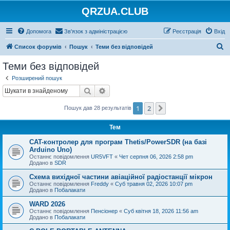
QRZUA.CLUB
Допомога
Зв'язок з адміністрацією
Реєстрація
Вхід
П
Список форумів
Пошук
Теми без відповідей
о
Теми без відповідей
ш
Розширений пошук
у
Пошук
Розширений пошук
к
1
2
Далі
Пошук дав 28 результатів
Тем
CAT-контролер для програм Thetis/PowerSDR (на базі
Arduino Uno)
Останнє повідомлення
UR5VFT
«
Чет серпня 06, 2026 2:58 pm
Додано в
SDR
Схема вихідної частини авіаційної радіостанції мікрон
Останнє повідомлення
Freddy
«
Суб травня 02, 2026 10:07 pm
Додано в
Побалакати
WARD 2026
Останнє повідомлення
Пенсіонер
«
Суб квітня 18, 2026 11:56 am
Додано в
Побалакати