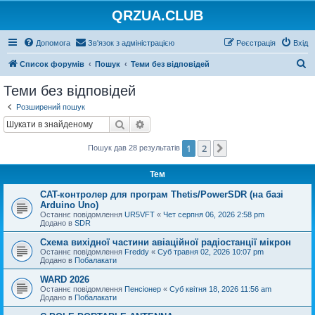
QRZUA.CLUB
Допомога
Зв'язок з адміністрацією
Реєстрація
Вхід
П
Список форумів
Пошук
Теми без відповідей
о
Теми без відповідей
ш
Розширений пошук
у
Пошук
Розширений пошук
к
1
2
Далі
Пошук дав 28 результатів
Тем
CAT-контролер для програм Thetis/PowerSDR (на базі
Arduino Uno)
Останнє повідомлення
UR5VFT
«
Чет серпня 06, 2026 2:58 pm
Додано в
SDR
Схема вихідної частини авіаційної радіостанції мікрон
Останнє повідомлення
Freddy
«
Суб травня 02, 2026 10:07 pm
Додано в
Побалакати
WARD 2026
Останнє повідомлення
Пенсіонер
«
Суб квітня 18, 2026 11:56 am
Додано в
Побалакати