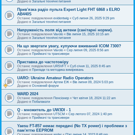
Додано в
Загальні технічні питання
Прив'язка радіо пульта Expert Light FHT 6868 з ELRO
AB440S
Останнє повідомлення
evidentwig
«
Суб липня 26, 2025 9:29 pm
Додано в
Загальні технічні питання
Напруженість поля від антени (санітарні норми).
Останнє повідомлення
Vavolo
«
Вів липня 15, 2025 10:15 am
Додано в
Загальні технічні питання
На що звертати увагу, купуючи вживаний ICOM 7300?
Останнє повідомлення
Vavolo
«
Сер липня 09, 2025 8:56 am
Додано в
Приймачі та трансивери
Приставка до частотоміру
Останнє повідомлення
UR5VFT
«
Суб січня 11, 2025 8:45 am
Додано в
Прилади та методика вимірювань
UARO: Ukraine Аmateur Radio Operators
Останнє повідомлення
Артем ЕЖ
«
Вів липня 09, 2024 5:03 pm
Додано в
Основний форум
WARD 2024
Останнє повідомлення
Пенсіонер
«
Чет квітня 18, 2024 11:22 am
Додано в
Побалакати
Q - множитель до UW3DI - 1
Останнє повідомлення
UT5CM
«
Сер лютого 07, 2024 1:40 pm
Додано в
Приймачі та трансивери
Yaesu FT-857 немає передачі (No TX power) і проблеми з
пам'яттю EEPROM
Останнє повідомлення
ander
«
П'ят липня 14, 2023 8:48 pm