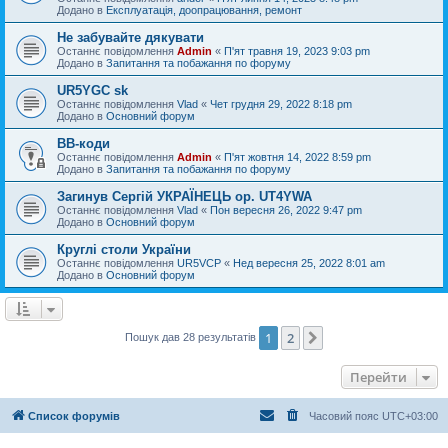
Додано в
Експлуатація, доопрацювання, ремонт
Не забувайте дякувати
Останнє повідомлення
Admin
«
П'ят травня 19, 2023 9:03 pm
Додано в
Запитання та побажання по форуму
UR5YGC sk
Останнє повідомлення
Vlad
«
Чет грудня 29, 2022 8:18 pm
Додано в
Основний форум
BB-коди
Останнє повідомлення
Admin
«
П'ят жовтня 14, 2022 8:59 pm
Додано в
Запитання та побажання по форуму
Загинув Сергій УКРАЇНЕЦЬ op. UT4YWA
Останнє повідомлення
Vlad
«
Пон вересня 26, 2022 9:47 pm
Додано в
Основний форум
Круглі столи України
Останнє повідомлення
UR5VCP
«
Нед вересня 25, 2022 8:01 am
Додано в
Основний форум
1
2
Далі
Пошук дав 28 результатів
Перейти
Список форумів
Часовий пояс
UTC+03:00