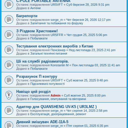
C-POLE PORTABLE ANTENNA
Останнє повідомлення
UR5VFT
«
Суб березня 28, 2026 9:31 pm
Додано в
Антени
Багрепорти
Останнє повідомлення
serge_m
«
Чет березня 26, 2026 12:17 pm
Додано в
Запитання та побажання по форуму
З Різдвом Христовим!
Останнє повідомлення
UR5FFR
«
Чет грудня 25, 2025 5:06 pm
Додано в
Побалакати
Тестування електронних виробів з Китаю
Останнє повідомлення
Пенсіонер
«
Нед листопада 23, 2025 2:41 pm
Додано в
Загальні технічні питання
Ші на службі радіоаматорів.
Останнє повідомлення
Konstantin M
«
Пон листопада 03, 2025 11:41 am
Додано в
Побалакати
Розрахунок П контуру
Останнє повідомлення
UR5VFT
«
Суб жовтня 25, 2025 9:48 pm
Додано в
Підсилювачі потужності
Навіщо цей розділ
Останнє повідомлення
Admin
«
Суб жовтня 25, 2025 8:00 pm
Додано в
Голосування, опитування та вікторини
Адаптер для QUANSHENG UV-K5 ( UR3LMZ )
Останнє повідомлення
serge_m
«
Чет серпня 14, 2025 2:58 pm
Додано в
Експлуатація, доопрацювання, ремонт
Дивний змішувач ADE-11A-5
Останнє повідомлення
serge_m
«
П'ят серпня 01, 2025 6:35 pm