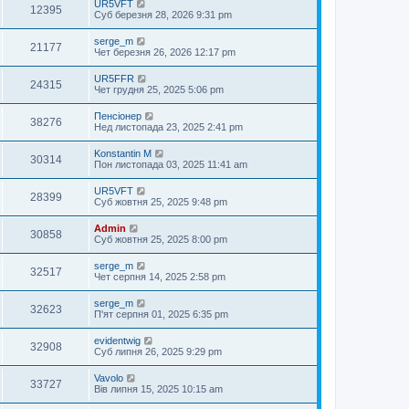
UR5VFT
12395
Суб березня 28, 2026 9:31 pm
serge_m
21177
Чет березня 26, 2026 12:17 pm
UR5FFR
24315
Чет грудня 25, 2025 5:06 pm
Пенсіонер
38276
Нед листопада 23, 2025 2:41 pm
Konstantin M
30314
Пон листопада 03, 2025 11:41 am
UR5VFT
28399
Суб жовтня 25, 2025 9:48 pm
Admin
30858
Суб жовтня 25, 2025 8:00 pm
serge_m
32517
Чет серпня 14, 2025 2:58 pm
serge_m
32623
П'ят серпня 01, 2025 6:35 pm
evidentwig
32908
Суб липня 26, 2025 9:29 pm
Vavolo
33727
Вів липня 15, 2025 10:15 am