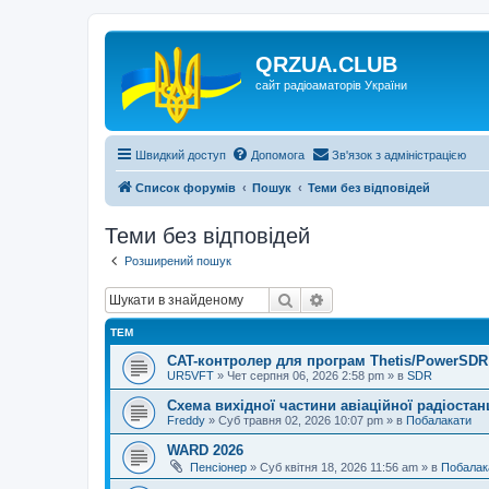
QRZUA.CLUB
сайт радіоаматорів України
Швидкий доступ
Допомога
Зв'язок з адміністрацією
Список форумів
Пошук
Теми без відповідей
Теми без відповідей
Розширений пошук
Пошук
Розширений пошук
ТЕМ
CAT-контролер для програм Thetis/PowerSDR 
UR5VFT
»
Чет серпня 06, 2026 2:58 pm
» в
SDR
Схема вихідної частини авіаційної радіостан
Freddy
»
Суб травня 02, 2026 10:07 pm
» в
Побалакати
WARD 2026
Пенсіонер
»
Суб квітня 18, 2026 11:56 am
» в
Побалак