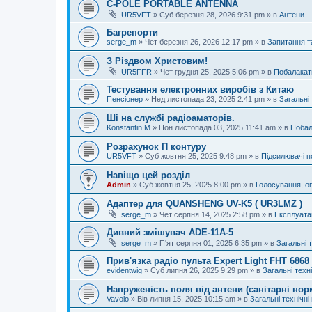
C-POLE PORTABLE ANTENNA
UR5VFT
»
Суб березня 28, 2026 9:31 pm
» в
Антени
Багрепорти
serge_m
»
Чет березня 26, 2026 12:17 pm
» в
Запитання т
З Різдвом Христовим!
UR5FFR
»
Чет грудня 25, 2025 5:06 pm
» в
Побалакат
Тестування електронних виробів з Китаю
Пенсіонер
»
Нед листопада 23, 2025 2:41 pm
» в
Загальні 
Ші на службі радіоаматорів.
Konstantin M
»
Пон листопада 03, 2025 11:41 am
» в
Побал
Розрахунок П контуру
UR5VFT
»
Суб жовтня 25, 2025 9:48 pm
» в
Підсилювачі п
Навіщо цей розділ
Admin
»
Суб жовтня 25, 2025 8:00 pm
» в
Голосування, о
Адаптер для QUANSHENG UV-K5 ( UR3LMZ )
serge_m
»
Чет серпня 14, 2025 2:58 pm
» в
Експлуата
Дивний змішувач ADE-11A-5
serge_m
»
П'ят серпня 01, 2025 6:35 pm
» в
Загальні 
Прив'язка радіо пульта Expert Light FHT 686
evidentwig
»
Суб липня 26, 2025 9:29 pm
» в
Загальні техн
Напруженість поля від антени (санітарні нор
Vavolo
»
Вів липня 15, 2025 10:15 am
» в
Загальні технічні