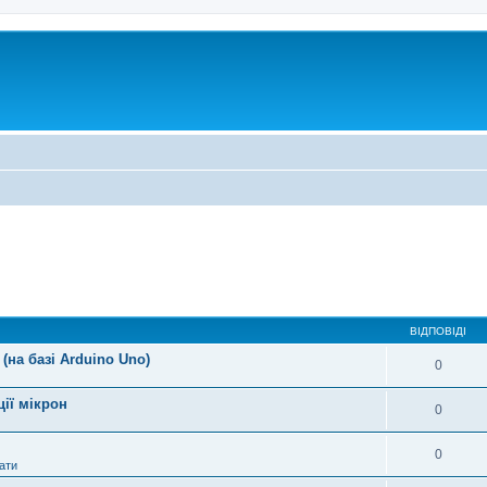
ВІДПОВІДІ
(на базі Arduino Uno)
0
ції мікрон
0
0
ати