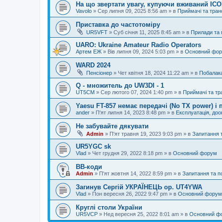
На що звертати увагу, купуючи вживаний IC
Vavolo
»
Сер липня 09, 2025 8:56 am
» в
Приймачі та тра
Приставка до частотоміру
UR5VFT
»
Суб січня 11, 2025 8:45 am
» в
Прилади та
UARO: Ukraine Аmateur Radio Operators
Артем ЕЖ
»
Вів липня 09, 2024 5:03 pm
» в
Основний фо
WARD 2024
Пенсіонер
»
Чет квітня 18, 2024 11:22 am
» в
Побалак
Q - множитель до UW3DI - 1
UT5CM
»
Сер лютого 07, 2024 1:40 pm
» в
Приймачі та тр
Yaesu FT-857 немає передачі (No TX power) 
ander
»
П'ят липня 14, 2023 8:48 pm
» в
Експлуатація, до
Не забувайте дякувати
Admin
»
П'ят травня 19, 2023 9:03 pm
» в
Запитання 
UR5YGC sk
Vlad
»
Чет грудня 29, 2022 8:18 pm
» в
Основний форум
BB-коди
Admin
»
П'ят жовтня 14, 2022 8:59 pm
» в
Запитання та 
Загинув Сергій УКРАЇНЕЦЬ op. UT4YWA
Vlad
»
Пон вересня 26, 2022 9:47 pm
» в
Основний форум
Круглі столи України
UR5VCP
»
Нед вересня 25, 2022 8:01 am
» в
Основний ф