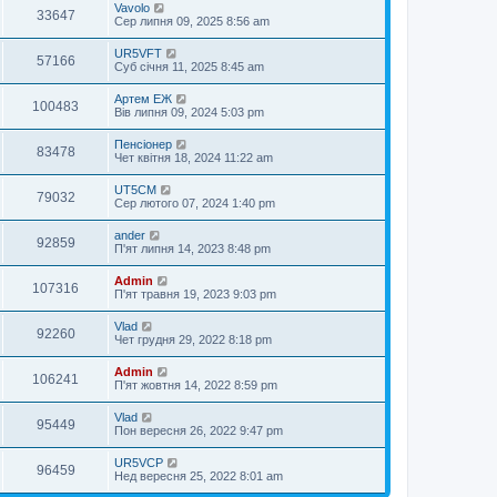
Vavolo
33647
Сер липня 09, 2025 8:56 am
UR5VFT
57166
Суб січня 11, 2025 8:45 am
Артем ЕЖ
100483
Вів липня 09, 2024 5:03 pm
Пенсіонер
83478
Чет квітня 18, 2024 11:22 am
UT5CM
79032
Сер лютого 07, 2024 1:40 pm
ander
92859
П'ят липня 14, 2023 8:48 pm
Admin
107316
П'ят травня 19, 2023 9:03 pm
Vlad
92260
Чет грудня 29, 2022 8:18 pm
Admin
106241
П'ят жовтня 14, 2022 8:59 pm
Vlad
95449
Пон вересня 26, 2022 9:47 pm
UR5VCP
96459
Нед вересня 25, 2022 8:01 am