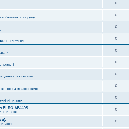
0
0
а побажання по форуму
0
и
0
технічні питання
0
акати
0
отужності
0
питування та вікторини
0
ція, доопрацювання, ремонт
0
технічні питання
8 з ELRO AB440S
0
ічні питання
ми).
0
 питання