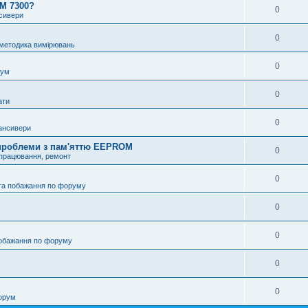
OM 7300?
0
нсивери
0
 методика вимірювань
0
рум
0
ати
0
ансивери
і проблеми з пам'яттю EEPROM
0
опрацювання, ремонт
0
та побажання по форуму
0
0
побажання по форуму
0
0
орум